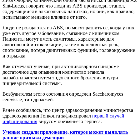
Лиза Флорин, клинический биолог бельгийской больницы AZ
Sint-Lucas, говорит, что люди из ABS производят этанол,
содержащийся в алкогольных напитках, но они, как правило,
испытывают меньшее влияние от него.
Люди не рождаются из ABS, но могут развить ее, когда у них
уже есть другое заболевание, связанное с кишечником.
Пациенты могут иметь симптомы, характерные для
алкогольной интоксикации, такие как невнятная речь,
спотыкание, потеря двигательных функций, головокружение
и отрыжка.
Как отмечают ученые, при автопивоварном синдроме
достаточное для опьянения количество этанола
вырабатывается путем эндогенного брожения внутри
пищеварительной системы.
Возбудителем этого состояния определен Saccharomyces
cerevisiae, тип дрожжей.
Ранее сообщалось, что центр здравоохранения министерства
здравоохранения Гонконга зафиксировал
первый случай
инфицирования
вирусом обезьяньего герпеса.
Ученые создали приложение, которое может выявлять
ранние признаки деменции