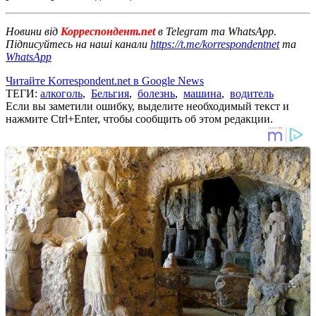
Новини від
Корреспондент.net
в Telegram та WhatsApp.
Підписуйтесь на наші канали
https://t.me/korrespondentnet
та
WhatsApp
Читайте Korrespondent.net в Google News
ТЕГИ:
алкоголь
,
Бельгия
,
болезнь
,
машина
,
водитель
Если вы заметили ошибку, выделите необходимый текст и
нажмите Ctrl+Enter, чтобы сообщить об этом редакции.