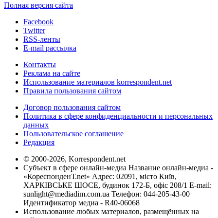
Полная версия сайта
Facebook
Twitter
RSS-ленты
E-mail рассылка
Контакты
Реклама на сайте
Использование материалов korrespondent.net
Правила пользования сайтом
Договор пользования сайтом
Политика в сфере конфиденциальности и персональных
данных
Пользовательское соглашение
Редакция
© 2000-2026, Korrespondent.net
Субъект в сфере онлайн-медиа Название онлайн-медиа -
«КореспонденТ.net» Адрес: 02091, місто Київ,
ХАРКІВСЬКЕ ШОСЕ, будинок 172-Б, офіс 208/1 E-mail:
sunlight@mediadim.com.ua
Телефон: 044-205-43-00
Идентификатор медиа - R40-06068
Использование любых материалов, размещённых на