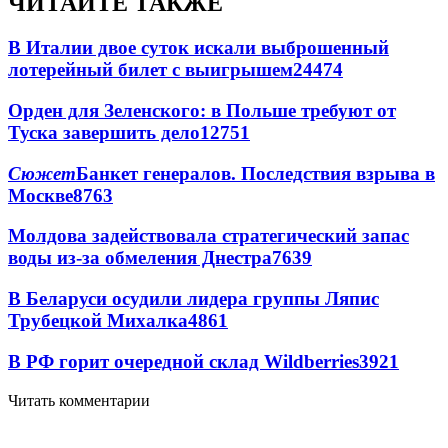
ЧИТАЙТЕ ТАКЖЕ
В Италии двое суток искали выброшенный
лотерейный билет с выигрышем
24474
Орден для Зеленского: в Польше требуют от
Туска завершить дело
12751
Сюжет
Банкет генералов. Последствия взрыва в
Москве
8763
Молдова задействовала стратегический запас
воды из-за обмеления Днестра
7639
В Беларуси осудили лидера группы Ляпис
Трубецкой Михалка
4861
В РФ горит очередной склад Wildberries
3921
Читать комментарии