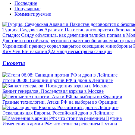
Последние
Популярные
Комментируемые
Турция, Саудовская Аравия и Пакистан договорятся о безопасн
Стыдно: Санду объяснила, как делегация талибов попала в Мо
Две трети российских регионов платят вербовщикам контракт
Украинский пранкер сорвал закрытое совещание минобороны
Ким Чен Ын накопил $22 млрд несмотря на санкции
Сюжеты
Итоги 06.08: Санкции против РФ и дрон в Лейпциге
Банкет генералов. Последствия взрыва в Москве
Грязные технологии. Атаки РФ на выборы во Франции
Эскалация для Европы. Российский дрон в Лейпциге
Изменения в армии РФ: что стоит за решением Путина