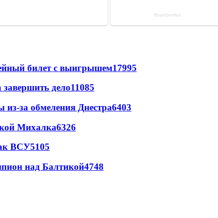
рейный билет с выигрышем
17995
а завершить дело
11085
ы из-за обмеления Днестра
6403
цкой Михалка
6326
так ВСУ
5105
шпион над Балтикой
4748