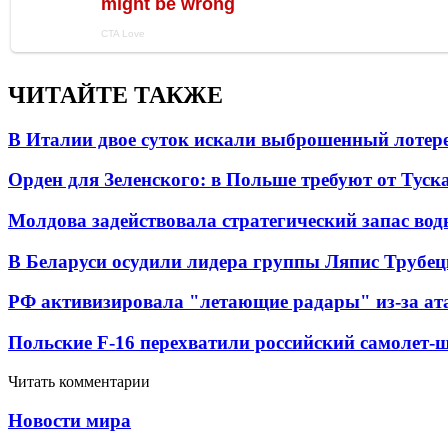
ЧИТАЙТЕ ТАКЖЕ
В Италии двое суток искали выброшенный лоте
Орден для Зеленского: в Польше требуют от Туск
Молдова задействовала стратегический запас вод
В Беларуси осудили лидера группы Ляпис Трубе
РФ активизировала "летающие радары" из-за а
Польские F-16 перехватили российский самолет-
Читать комментарии
Новости мира