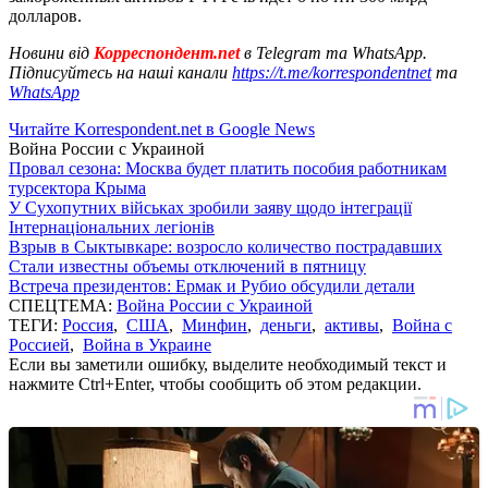
долларов.
Новини від
Корреспондент.net
в Telegram та WhatsApp.
Підписуйтесь на наші канали
https://t.me/korrespondentnet
та
WhatsApp
Читайте Korrespondent.net в Google News
Война России с Украиной
Провал сезона: Москва будет платить пособия работникам
турсектора Крыма
У Сухопутних військах зробили заяву щодо інтеграції
Інтернаціональних легіонів
Взрыв в Сыктывкаре: возросло количество пострадавших
Стали известны объемы отключений в пятницу
Встреча президентов: Ермак и Рубио обсудили детали
СПЕЦТЕМА:
Война России с Украиной
ТЕГИ:
Россия
,
США
,
Минфин
,
деньги
,
активы
,
Война с
Россией
,
Война в Украине
Если вы заметили ошибку, выделите необходимый текст и
нажмите Ctrl+Enter, чтобы сообщить об этом редакции.