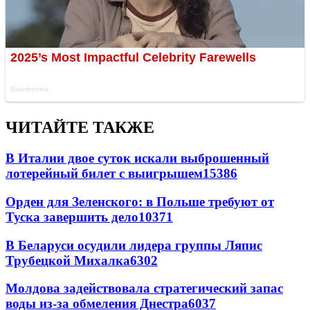
ЧИТАЙТЕ ТАКЖЕ
В Италии двое суток искали выброшенный
лотерейный билет с выигрышем
15386
Орден для Зеленского: в Польше требуют от
Туска завершить дело
10371
В Беларуси осудили лидера группы Ляпис
Трубецкой Михалка
6302
Молдова задействовала стратегический запас
воды из-за обмеления Днестра
6037