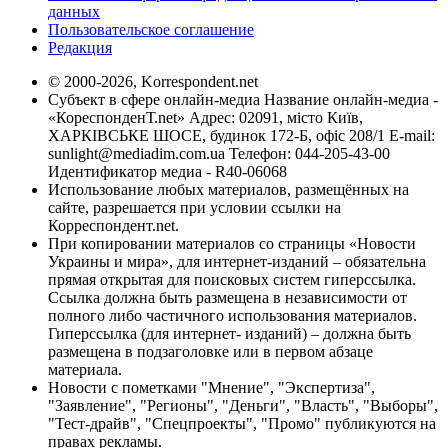
данных
Пользовательское соглашение
Редакция
© 2000-2026, Korrespondent.net
Субъект в сфере онлайн-медиа Название онлайн-медиа -
«КореспонденТ.net» Адрес: 02091, місто Київ,
ХАРКІВСЬКЕ ШОСЕ, будинок 172-Б, офіс 208/1 E-mail:
sunlight@mediadim.com.ua
Телефон: 044-205-43-00
Идентификатор медиа - R40-06068
Использование любых материалов, размещённых на
сайте, разрешается при условии ссылки на
Корреспондент.net.
При копировании материалов со страницы «Новости
Украины и мира», для интернет-изданий – обязательна
прямая открытая для поисковых систем гиперссылка.
Ссылка должна быть размещена в независимости от
полного либо частичного использования материалов.
Гиперссылка (для интернет- изданий) – должна быть
размещена в подзаголовке или в первом абзаце
материала.
Новости с пометками "Мнение", "Экспертиза",
"Заявление", "Регионы", "Деньги", "Власть", "Выборы",
"Тест-драйв", "Спецпроекты", "Промо" публикуются на
правах рекламы.