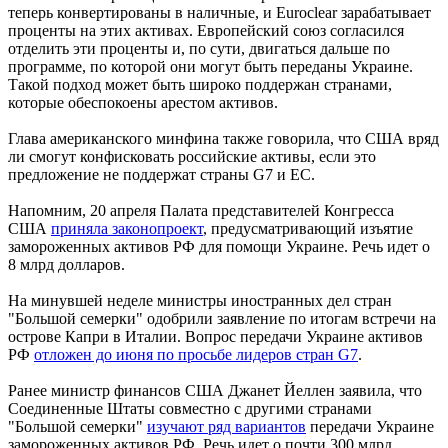
теперь конвертированы в наличные, и Euroclear зарабатывает
проценты на этих активах. Европейский союз согласился
отделить эти проценты и, по сути, двигаться дальше по
программе, по которой они могут быть переданы Украине.
Такой подход может быть широко поддержан странами,
которые обеспокоены арестом активов.
Глава американского минфина также говорила, что США вряд
ли смогут конфисковать российские активы, если это
предложение не поддержат страны G7 и ЕС.
Напомним, 20 апреля Палата представителей Конгресса
США
приняла законопроект
, предусматривающий изъятие
замороженных активов РФ для помощи Украине. Речь идет о
8 млрд долларов.
На минувшей неделе министры иностранных дел стран
"Большой семерки" одобрили заявление по итогам встречи на
острове Капри в Италии. Вопрос передачи Украине активов
РФ
отложен до июня по просьбе лидеров стран G7
.
Ранее министр финансов США Джанет Йеллен заявила, что
Соединенные Штаты совместно с другими странами
"Большой семерки"
изучают ряд вариантов
передачи Украине
замороженных активов РФ. Речь идет о почти 300 млрд