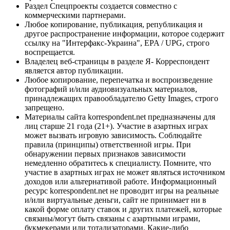
Раздел Спецпроекты создается совместно с
коммерческими партнерами.
Любое копирование, публикация, републикация и
другое распространение информации, которое содержит
ссылку на "Интерфакс-Украина", EPA / UPG, строго
воспрещается.
Владелец веб-страницы в разделе Я- Корреспондент
является автор публикации.
Любое копирование, перепечатка и воспроизведение
фотографий и/или аудиовизуальных материалов,
принадлежащих правообладателю Getty Images, строго
запрещено.
Материалы сайта korrespondent.net предназначены для
лиц старше 21 года (21+). Участие в азартных играх
может вызвать игровую зависимость. Соблюдайте
правила (принципы) ответственной игры. При
обнаружении первых признаков зависимости
немедленно обратитесь к специалисту. Помните, что
участие в азартных играх не может являться источником
доходов или альтернативой работе. Информационный
ресурс korrespondent.net не проводит игры на реальные
и/или виртуальные деньги, сайт не принимает ни в
какой форме оплату ставок и других платежей, которые
связаны/могут быть связаны с азартными играми,
букмекерами или тотализаторами. Какие-либо