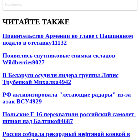
ЧИТАЙТЕ ТАКЖЕ
Правительство Армении во главе с Пашиняном
подало в отставку
11132
Появились спутниковые снимки складов
Wildberries
9027
В Беларуси осудили лидера группы Ляпис
Трубецкой Михалка
4942
РФ активизировала "летающие радары" из-за
атак ВСУ
4929
Польские F-16 перехватили российский самолет-
шпион над Балтикой
4687
Россия собрала рекордный нефтяной конвой в