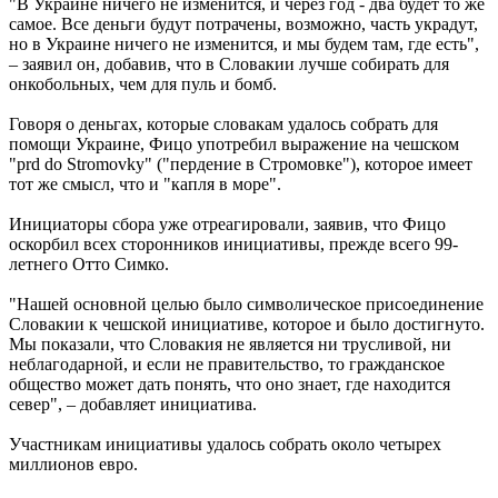
"В Украине ничего не изменится, и через год - два будет то же
самое. Все деньги будут потрачены, возможно, часть украдут,
но в Украине ничего не изменится, и мы будем там, где есть",
– заявил он, добавив, что в Словакии лучше собирать для
онкобольных, чем для пуль и бомб.
Говоря о деньгах, которые словакам удалось собрать для
помощи Украине, Фицо употребил выражение на чешском
"prd do Stromovky" ("пердение в Стромовке"), которое имеет
тот же смысл, что и "капля в море".
Инициаторы сбора уже отреагировали, заявив, что Фицо
оскорбил всех сторонников инициативы, прежде всего 99-
летнего Отто Симко.
"Нашей основной целью было символическое присоединение
Словакии к чешской инициативе, которое и было достигнуто.
Мы показали, что Словакия не является ни трусливой, ни
неблагодарной, и если не правительство, то гражданское
общество может дать понять, что оно знает, где находится
север", – добавляет инициатива.
Участникам инициативы удалось собрать около четырех
миллионов евро.