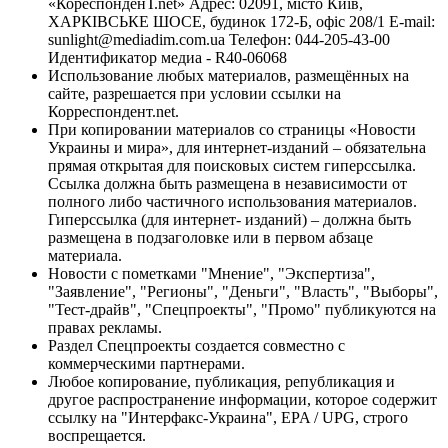
«КореспонденТ.net» Адрес: 02091, місто Київ,
ХАРКІВСЬКЕ ШОСЕ, будинок 172-Б, офіс 208/1 E-mail:
sunlight@mediadim.com.ua
Телефон: 044-205-43-00
Идентификатор медиа - R40-06068
Использование любых материалов, размещённых на
сайте, разрешается при условии ссылки на
Корреспондент.net.
При копировании материалов со страницы «Новости
Украины и мира», для интернет-изданий – обязательна
прямая открытая для поисковых систем гиперссылка.
Ссылка должна быть размещена в независимости от
полного либо частичного использования материалов.
Гиперссылка (для интернет- изданий) – должна быть
размещена в подзаголовке или в первом абзаце
материала.
Новости с пометками "Мнение", "Экспертиза",
"Заявление", "Регионы", "Деньги", "Власть", "Выборы",
"Тест-драйв", "Спецпроекты", "Промо" публикуются на
правах рекламы.
Раздел Спецпроекты создается совместно с
коммерческими партнерами.
Любое копирование, публикация, републикация и
другое распространение информации, которое содержит
ссылку на "Интерфакс-Украина", EPA / UPG, строго
воспрещается.