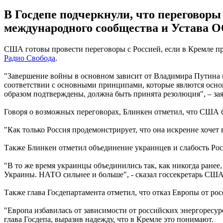
В Госдепе подчеркнули, что переговор
международного сообщества и Устава О
США готовы провести переговоры с Россией, если в Кремле пр
Радио Свобода
.
"Завершение войны в основном зависит от Владимира Путина и 
соответствии с основными принципами, которые явлются осно
образом подтверждены, должна быть принята резолюция", – за
Говоря о возможных переговорах, Блинкен отметил, что США б
"Как только Россия продемонстрирует, что она искренне хочет в
Также Блинкен отметил объединение украинцев и слабость Росс
"В то же время украинцы объединились так, как никогда ранее,
Украины. НАТО сильнее и больше", - сказал госсекретарь США
Также глава Госдепартамента отметил, что отказ Европы от рос
"Европа избавилась от зависимости от российских энергоресурс
глава Госдепа, выразив надежду, что в Кремле это понимают.