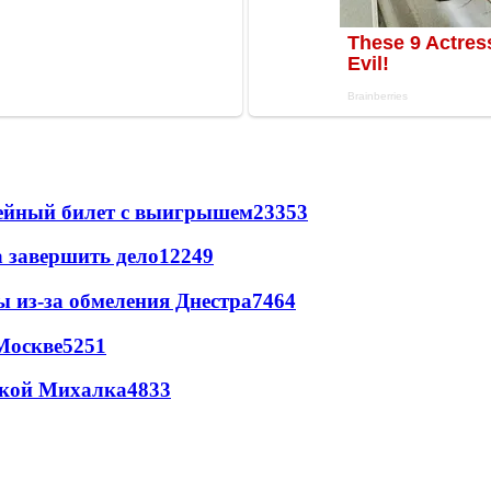
рейный билет с выигрышем
23353
а завершить дело
12249
ы из-за обмеления Днестра
7464
Москве
5251
цкой Михалка
4833