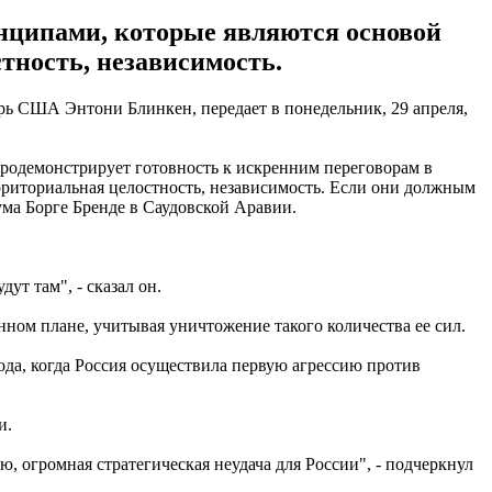
инципами, которые являются основой
тность, независимость.
рь США Энтони Блинкен, передает в понедельник, 29 апреля,
продемонстрирует готовность к искренним переговорам в
рриториальная целостность, независимость. Если они должным
ума Борге Бренде в Саудовской Аравии.
ут там", - сказал он.
нном плане, учитывая уничтожение такого количества ее сил.
года, когда Россия осуществила первую агрессию против
и.
ю, огромная стратегическая неудача для России", - подчеркнул