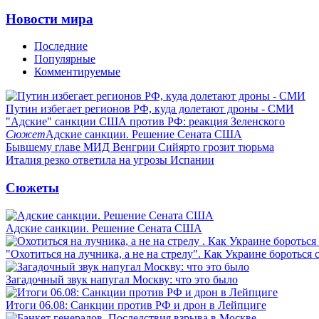
Новости мира
Последние
Популярные
Комментируемые
Путин избегает регионов РФ, куда долетают дроны - СМИ
"Адские" санкции США против РФ: реакция Зеленского
Сюжет
Адские санкции. Решение Сената США
Бывшему главе МИД Венгрии Сийярто грозит тюрьма
Италия резко ответила на угрозы Испании
Сюжеты
Адские санкции. Решение Сената США
"Охотиться на лучника, а не на стрелу". Как Украине бороться 
Загадочный звук напугал Москву: что это было
Итоги 06.08: Санкции против РФ и дрон в Лейпциге