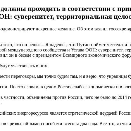
ы должны проходить в соответствии с пр
ОН: суверенитет, территориальная целос
одемонстрируют искреннее желание. Об этом заявил госсекрета
того, что он решит... Я надеюсь, что Путин поймет месседж и 
вой международного сообщества и Устава ООН: суверенитет, те
явил он в беседе с президентом Всемирного экономического фор
удут участвовать в них.
ести переговоры, мы точно будем там, и я верю, что украинцы буд
ии. По его словам, в целом Россия слабее экономически и в вое
 в частности, объединены против России, чего не было до 2014 
.
сийских энергоресурсов является стратегической неудачей Росси
ов чрезвычайными способами всего за два года. Все это, я счита