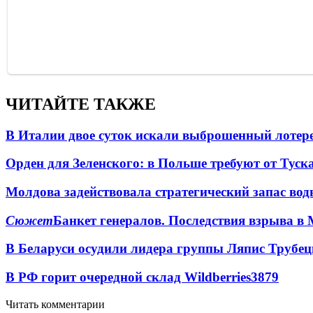
ЧИТАЙТЕ ТАКЖЕ
В Италии двое суток искали выброшенный лоте
Орден для Зеленского: в Польше требуют от Туск
Молдова задействовала стратегический запас вод
Сюжет
Банкет генералов. Последствия взрыва в 
В Беларуси осудили лидера группы Ляпис Трубе
В РФ горит очередной склад Wildberries
3879
Читать комментарии