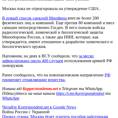
Москва пока не отреагировала на утверждение США.
В новый список санкций Минфина
внесли более 200
физических лиц и компаний. Еще против 80 компаний и ввел
санкции непосредственно Госдеп. В него попали войска
радиологической, химической и биологической защиты
Минобороны России, а также два НИИ, которые, как
утверждается, имеют отношение к разработке химического и
биологического оружия.
Напомним, на днях в ВСУ сообщили, что
за месяц
зафиксировано около 400 случаев
использования армией РФ
химоружия.
Ранее сообщалось, что на новопавловском направлении
РФ
применяет отравляющие вещества.
Новини від
Корреспондент.net
в Telegram та WhatsApp.
Підписуйтесь на наші канали
https://t.me/korrespondentnet
та
WhatsApp
Читайте Korrespondent.net в Google News
Война России с Украиной
Провал сезона: Москва будет платить пособия работникам