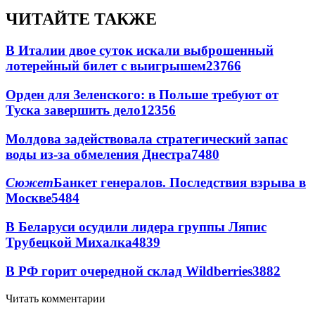
ЧИТАЙТЕ ТАКЖЕ
В Италии двое суток искали выброшенный
лотерейный билет с выигрышем
23766
Орден для Зеленского: в Польше требуют от
Туска завершить дело
12356
Молдова задействовала стратегический запас
воды из-за обмеления Днестра
7480
Сюжет
Банкет генералов. Последствия взрыва в
Москве
5484
В Беларуси осудили лидера группы Ляпис
Трубецкой Михалка
4839
В РФ горит очередной склад Wildberries
3882
Читать комментарии