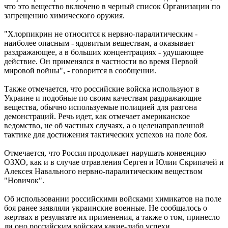
что это вещество включено в черный список Организации по
запрещению химического оружия.
"Хлорпикрин не относится к нервно-паралитическим -
наиболее опасным - ядовитым веществам, а оказывает
раздражающее, а в больших концентрациях - удушающее
действие. Он применялся в частности во время Первой
мировой войны", - говорится в сообщении.
Также отмечается, что российские войска используют в
Украине и подобные по своим качествам раздражающие
вещества, обычно используемые полицией для разгона
демонстраций. Речь идет, как отмечает американское
ведомство, не об частных случаях, а о целенаправленной
тактике для достижения тактических успехов на поле боя.
Отмечается, что Россия продолжает нарушать конвенцию
ОЗХО, как и в случае отравления Сергея и Юлии Скрипачей и
Алексея Навального нервно-паралитическим веществом
"Новичок".
Об использовании российскими войсками химикатов на поле
боя ранее заявляли украинские военные. Не сообщалось о
жертвах в результате их применения, а также о том, принесло
ли оно российским войскам какие-либо успехи.