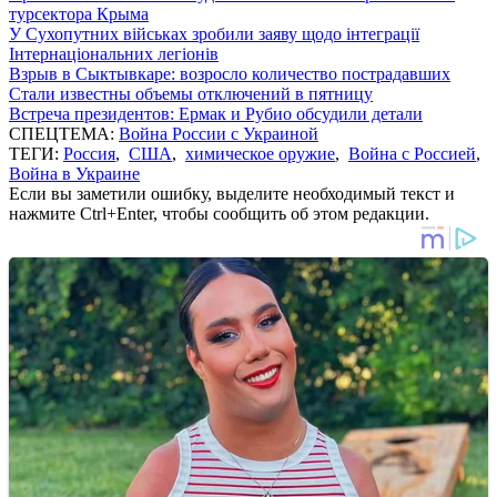
турсектора Крыма
У Сухопутних військах зробили заяву щодо інтеграції
Інтернаціональних легіонів
Взрыв в Сыктывкаре: возросло количество пострадавших
Стали известны объемы отключений в пятницу
Встреча президентов: Ермак и Рубио обсудили детали
СПЕЦТЕМА:
Война России с Украиной
ТЕГИ:
Россия
,
США
,
химическое оружие
,
Война с Россией
,
Война в Украине
Если вы заметили ошибку, выделите необходимый текст и
нажмите Ctrl+Enter, чтобы сообщить об этом редакции.