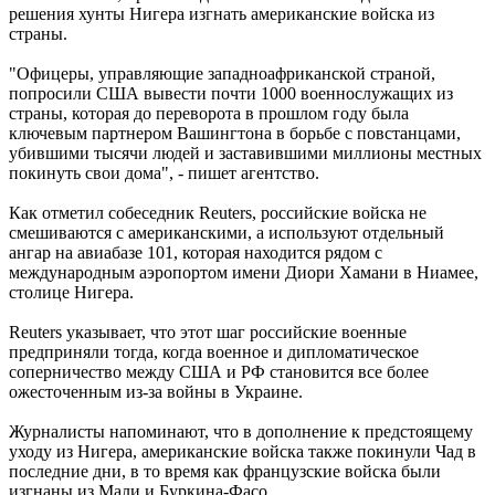
решения хунты Нигера изгнать американские войска из
страны.
"Офицеры, управляющие западноафриканской страной,
попросили США вывести почти 1000 военнослужащих из
страны, которая до переворота в прошлом году была
ключевым партнером Вашингтона в борьбе с повстанцами,
убившими тысячи людей и заставившими миллионы местных
покинуть свои дома", - пишет агентство.
Как отметил собеседник Reuters, российские войска не
смешиваются с американскими, а используют отдельный
ангар на авиабазе 101, которая находится рядом с
международным аэропортом имени Диори Хамани в Ниамее,
столице Нигера.
Reuters указывает, что этот шаг российские военные
предприняли тогда, когда военное и дипломатическое
соперничество между США и РФ становится все более
ожесточенным из-за войны в Украине.
Журналисты напоминают, что в дополнение к предстоящему
уходу из Нигера, американские войска также покинули Чад в
последние дни, в то время как французские войска были
изгнаны из Мали и Буркина-Фасо.