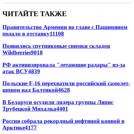
ЧИТАЙТЕ ТАКЖЕ
Правительство Армении во главе с Пашиняном
подало в отставку
11108
Появились спутниковые снимки складов
Wildberries
9018
РФ активизировала "летающие радары" из-за
атак ВСУ
4839
Польские F-16 перехватили российский самолет-
шпион над Балтикой
4628
В Беларуси осудили лидера группы Ляпис
Трубецкой Михалка
4401
Россия собрала рекордный нефтяной конвой в
Арктике
4177