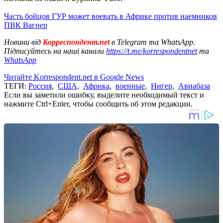
Часть бойцов ГУР может воевать в Африке против наемников
ПВК Вагнер
Новини від
Корреспондент.net
в Telegram та WhatsApp.
Підписуйтесь на наші канали
https://t.me/korrespondentnet
та
WhatsApp
Читайте Korrespondent.net в Google News
ТЕГИ:
Россия
,
США
,
Африка
,
военные
,
Нигер
,
Авиабаза
Если вы заметили ошибку, выделите необходимый текст и
нажмите Ctrl+Enter, чтобы сообщить об этом редакции.