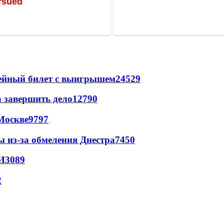
рейный билет с выигрышем
24529
а завершить дело
12790
Москве
9797
ы из-за обмеления Днестра
7450
И
3089
2