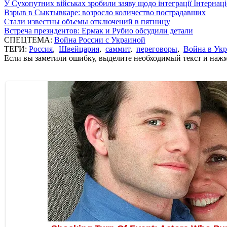
У Сухопутних військах зробили заяву щодо інтеграції Інтернац
Взрыв в Сыктывкаре: возросло количество пострадавших
Стали известны объемы отключений в пятницу
Встреча президентов: Ермак и Рубио обсудили детали
СПЕЦТЕМА:
Война России с Украиной
ТЕГИ:
Россия
,
Швейцария
,
саммит
,
переговоры
,
Война в Ук
Если вы заметили ошибку, выделите необходимый текст и нажми