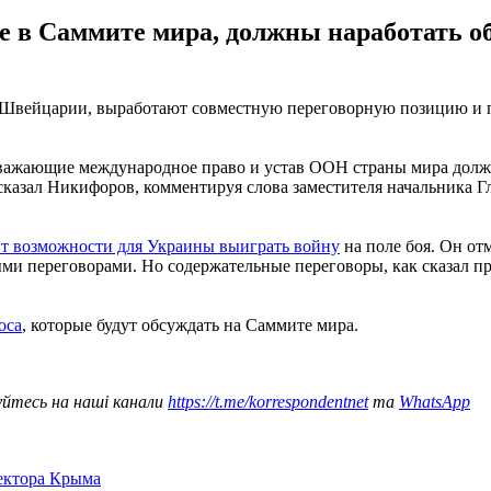
е в Саммите мира, должны наработать о
в Швейцарии, выработают совместную переговорную позицию и п
уважающие международное право и устав ООН страны мира долж
 сказал Никифоров, комментируя слова заместителя начальника
ит возможности для Украины выиграть войну
на поле боя. Он от
 переговорами. Но содержательные переговоры, как сказал пре
оса
, которые будут обсуждать на Саммите мира.
уйтесь на наші канали
https://t.me/korrespondentnet
та
WhatsApp
сектора Крыма