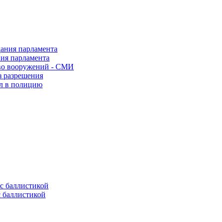
ния парламента
во вооружений - СМИ
з разрешения
ел в полицию
с баллистикой