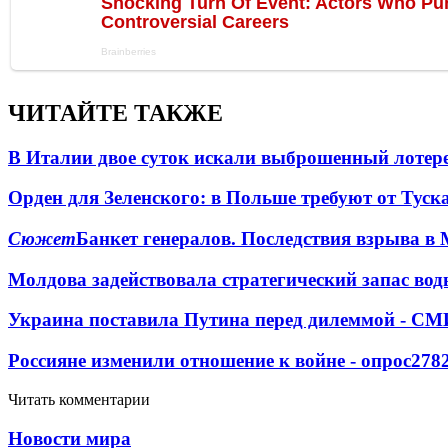
ЧИТАЙТЕ ТАКЖЕ
В Италии двое суток искали выброшенный лоте
Орден для Зеленского: в Польше требуют от Туск
Сюжет
Банкет генералов. Последствия взрыва в 
Молдова задействовала стратегический запас вод
Украина поставила Путина перед дилеммой - СМ
Россияне изменили отношение к войне - опрос
278
Читать комментарии
Новости мира