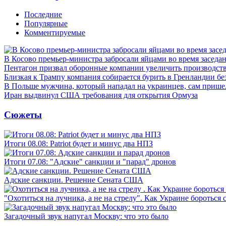
Последние
Популярные
Комментируемые
В Косово премьер-министра забросали яйцами во время заседа
Пентагон призвал оборонные компании увеличить производст
Близкая к Трампу компания собирается бурить в Гренландии бе
В Польше мужчина, который нападал на украинцев, сам приш
Иран выдвинул США требования для открытия Ормуза
Сюжеты
Итоги 08.08: Patriot будет и минус два НПЗ
Итоги 07.08: "Адские" санкции и "парад" дронов
Адские санкции. Решение Сената США
"Охотиться на лучника, а не на стрелу". Как Украине бороться 
Загадочный звук напугал Москву: что это было