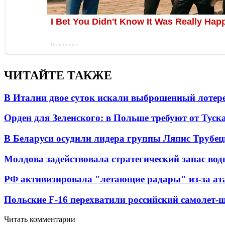
ЧИТАЙТЕ ТАКЖЕ
В Италии двое суток искали выброшенный лоте
Орден для Зеленского: в Польше требуют от Туск
В Беларуси осудили лидера группы Ляпис Трубе
Молдова задействовала стратегический запас вод
РФ активизировала "летающие радары" из-за а
Польские F-16 перехватили российский самолет-
Читать комментарии