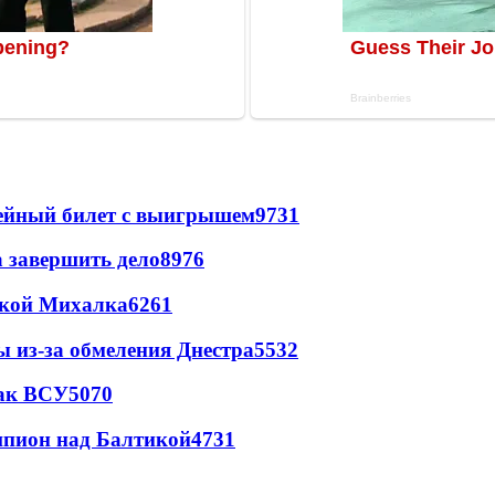
рейный билет с выигрышем
9731
а завершить дело
8976
цкой Михалка
6261
ы из-за обмеления Днестра
5532
так ВСУ
5070
шпион над Балтикой
4731