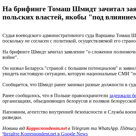
На брифинге Томаш Шмидт зачитал заяв
польских властей, якобы "под влияние
Судья воеводского административного суда Варшавы Томаш Шми
поскольку не согласен с политикой, осуществляемой его страно
На брифинге Шмидт зачитал заявление "о сложении полномочи
войне".
Он назвал Беларусь "страной с большим потенциалом" и заявил,
увидеть настоящую ситуацию, которую национальные СМИ "по
Сообщается, что Шмидт ранее занимал разные должности в суд
Ранее сообщалось, что в Польше правоохранители
задержали б
организациях, объединяющих белорусов и поляков белорусско
Напомним, агентство внутренней безопасности и Служба воен
разведки.
Новини від
Корреспондент.net
в Telegram та WhatsApp. Підпис
Читайте Korrespondent.net в Google News