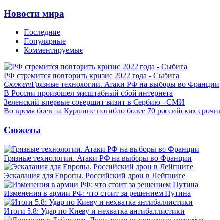
Новости мира
Последние
Популярные
Комментируемые
РФ стремится повторить кризис 2022 года - Сыбига
Сюжет
Грязные технологии. Атаки РФ на выборы во Франции
В России произошел масштабный сбой интернета
Зеленский впервые совершит визит в Сербию - СМИ
Во время боев на Курщине погибло более 70 российских сроч
Сюжеты
Грязные технологии. Атаки РФ на выборы во Франции
Эскалация для Европы. Российский дрон в Лейпциге
Изменения в армии РФ: что стоит за решением Путина
Итоги 5.8: Удар по Киеву и нехватка антибаллистики