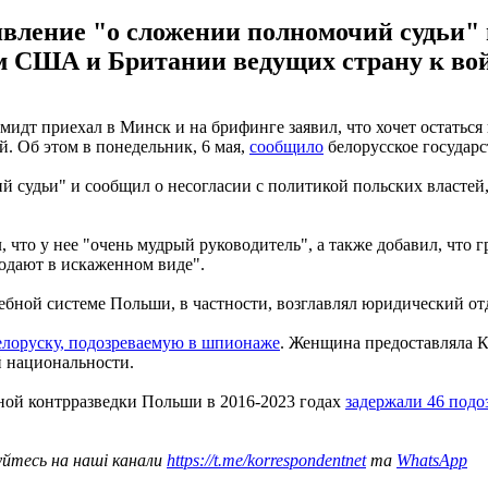
ление "о сложении полномочий судьи" и
м США и Британии ведущих страну к во
дт приехал в Минск и на брифинге заявил, что хочет остаться 
й. Об этом в понедельник, 6 мая,
сообщило
белорусское государ
й судьи" и сообщил о несогласии с политикой польских власте
 что у нее "очень мудрый руководитель", а также добавил, что 
дают в искаженном виде".
ебной системе Польши, в частности, возглавлял юридический от
елоруску, подозреваемую в шпионаже
. Женщина предоставляла 
й национальности.
ной контрразведки Польши в 2016-2023 годах
задержали 46 под
уйтесь на наші канали
https://t.me/korrespondentnet
та
WhatsApp