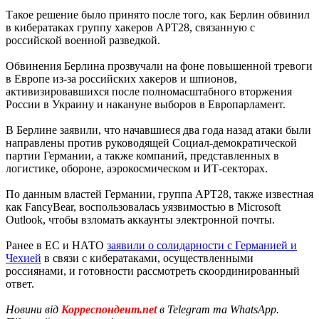
Такое решение было принято после того, как Берлин обвинил
в кибератаках группу хакеров APT28, связанную с
российской военной разведкой.
Обвинения Берлина прозвучали на фоне повышенной тревоги
в Европе из-за российских хакеров и шпионов,
активизировавшихся после полномасштабного вторжения
России в Украину и накануне выборов в Европарламент.
В Берлине заявили, что начавшиеся два года назад атаки были
направлены против руководящей Социал-демократической
партии Германии, а также компаний, представленных в
логистике, обороне, аэрокосмическом и ИТ-секторах.
По данным властей Германии, группа APT28, также известная
как FancyBear, воспользовалась уязвимостью в Microsoft
Outlook, чтобы взломать аккаунты электронной почты.
Ранее в ЕС и НАТО
заявили о солидарности с Германией и
Чехией
в связи с кибератаками, осуществленными
россиянами, и готовности рассмотреть скоординированный
ответ.
Новини від
Корреспондент.net
в Telegram та WhatsApp.