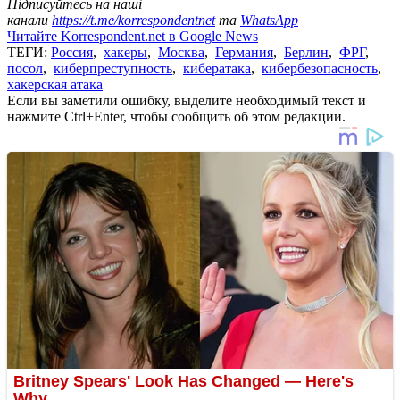
Підписуйтесь на наші
канали
https://t.me/korrespondentnet
та
WhatsApp
Читайте Korrespondent.net в Google News
ТЕГИ:
Россия
,
хакеры
,
Москва
,
Германия
,
Берлин
,
ФРГ
,
посол
,
киберпреступность
,
кибератака
,
кибербезопасность
,
хакерская атака
Если вы заметили ошибку, выделите необходимый текст и
нажмите Ctrl+Enter, чтобы сообщить об этом редакции.