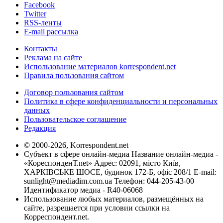
Facebook
Twitter
RSS-ленты
E-mail рассылка
Контакты
Реклама на сайте
Использование материалов korrespondent.net
Правила пользования сайтом
Договор пользования сайтом
Политика в сфере конфиденциальности и персональных
данных
Пользовательское соглашение
Редакция
© 2000-2026, Korrespondent.net
Субъект в сфере онлайн-медиа Название онлайн-медиа -
«КореспонденТ.net» Адрес: 02091, місто Київ,
ХАРКІВСЬКЕ ШОСЕ, будинок 172-Б, офіс 208/1 E-mail:
sunlight@mediadim.com.ua
Телефон: 044-205-43-00
Идентификатор медиа - R40-06068
Использование любых материалов, размещённых на
сайте, разрешается при условии ссылки на
Корреспондент.net.