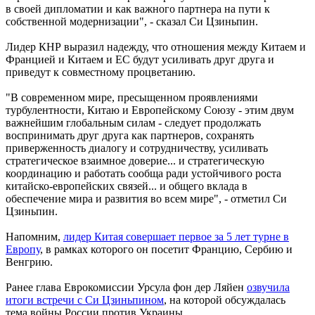
в своей дипломатии и как важного партнера на пути к
собственной модернизации", - сказал Си Цзиньпин.
Лидер КНР выразил надежду, что отношения между Китаем и
Францией и Китаем и ЕС будут усиливать друг друга и
приведут к совместному процветанию.
"В современном мире, пресыщенном проявлениями
турбулентности, Китаю и Европейскому Союзу - этим двум
важнейшим глобальным силам - следует продолжать
воспринимать друг друга как партнеров, сохранять
приверженность диалогу и сотрудничеству, усиливать
стратегическое взаимное доверие... и стратегическую
координацию и работать сообща ради устойчивого роста
китайско-европейских связей... и общего вклада в
обеспечение мира и развития во всем мире", - отметил Си
Цзиньпин.
Напомним,
лидер Китая совершает первое за 5 лет турне в
Европу
, в рамках которого он посетит Францию, Сербию и
Венгрию.
Ранее глава Еврокомиссии Урсула фон дер Ляйен
озвучила
итоги встречи с Си Цзиньпином
, на которой обсуждалась
тема войны России против Украины.