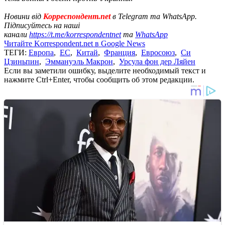
Новини від
Корреспондент.net
в Telegram та WhatsApp.
Підписуйтесь на наші
канали
https://t.me/korrespondentnet
та
WhatsApp
Читайте Korrespondent.net в Google News
ТЕГИ:
Европа
,
ЕС
,
Китай
,
Франция
,
Евросоюз
,
Си
Цзиньпин
,
Эммануэль Макрон
,
Урсула фон дер Ляйен
Если вы заметили ошибку, выделите необходимый текст и
нажмите Ctrl+Enter, чтобы сообщить об этом редакции.