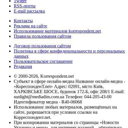
Twitter
RSS-ленты
E-mail рассылка
Контакты
Реклама на сайте
Использование материалов korrespondent.net
Правила пользования сайтом
Договор пользования сайтом
Политика в сфере конфиденциальности и персональных
данных
Пользовательское соглашение
Редакция
© 2000-2026, Korrespondent.net
Субъект в сфере онлайн-медиа Название онлайн-медиа -
«КореспонденТ.net» Адрес: 02091, місто Київ,
ХАРКІВСЬКЕ ШОСЕ, будинок 172-Б, офіс 208/1 E-mail:
sunlight@mediadim.com.ua
Телефон: 044-205-43-00
Идентификатор медиа - R40-06068
Использование любых материалов, размещённых на
сайте, разрешается при условии ссылки на
Корреспондент.net.
При копировании материалов со страницы «Новости
Украины и мира», для интернет-изданий – обязательна