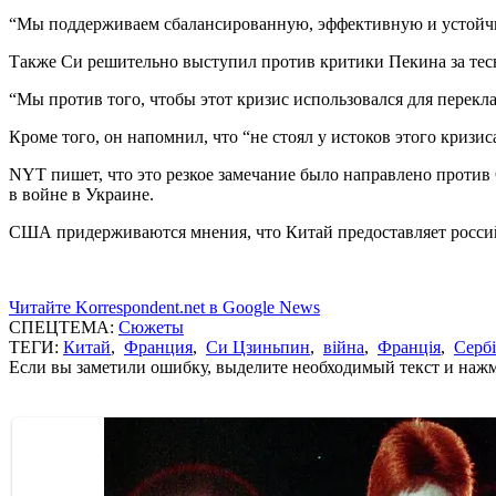
“Мы поддерживаем сбалансированную, эффективную и устойчив
Также Си решительно выступил против критики Пекина за тес
“Мы против того, чтобы этот кризис использовался для перекл
Кроме того, он напомнил, что “не стоял у истоков этого кризиса
NYT пишет, что это резкое замечание было направлено против
в войне в Украине.
США придерживаются мнения, что Китай предоставляет российс
Читайте Korrespondent.net в Google News
СПЕЦТЕМА:
Сюжеты
ТЕГИ:
Китай
,
Франция
,
Си Цзиньпин
,
війна
,
Франція
,
Сербі
Если вы заметили ошибку, выделите необходимый текст и нажми