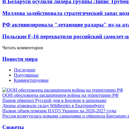
В Беларуси осудили лидера группы Ляпис Трубе
Молдова задействовала стратегический запас вод
РФ активизировала "летающие радары" из-за а
Польские F-16 перехватили российский самолет-
Читать комментарии
Новости мира
Последние
Популярные
Комментируемые
ООН обеспокоена расширением войны на территорию РФ
Париж обвинил Русский дом в Берлине в шпионаже
Дроны атаковали склад Wildberries в Екатеринбурге
Назван объем помощи НАТО Украине на 2026-2027 годы
Россия возмутилась новыми санкциями и обвинила Британию 
Сюжеты