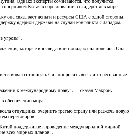
Путина. Однако эксперты сомневаются, что получится,
соперником Китая в соревновании за лидерство в мире.
льку она связывает деньги и ресурсы США с одной стороны,
оддержку ядерной державы на случай конфликта с Западом.
ые угрозы”.
начения, которые впоследствии попадают на поле боя. Она
ветствовал готовность Си “попросить все заинтересованные
важении к международному праву”, — сказал Макрон.
 в обеспечении мира”.
 козла отпущения, очернить третью страну или разжечь новую
тем переговоров.
то Китай поддерживает проведение международной мирной
ние всех мирных планов”.