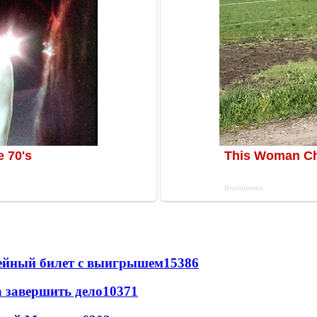
рейный билет с выигрышем
15386
а завершить дело
10371