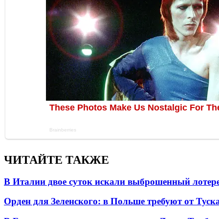
ЧИТАЙТЕ ТАКЖЕ
В Италии двое суток искали выброшенный лоте
Орден для Зеленского: в Польше требуют от Туск