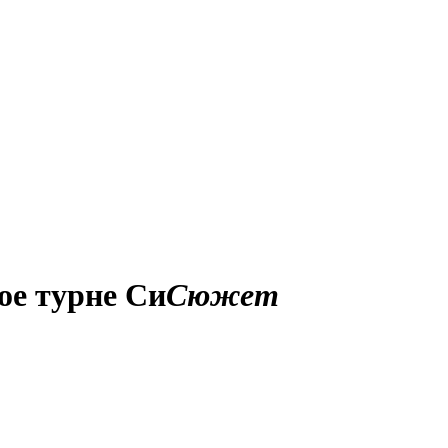
ое турне Си
Сюжет