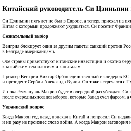
Китайский руководитель Си Цзиньпин в
Си Цзиньпин пять лет не был в Европе, а теперь приехал на п
Китая с которыми продолжают ухудшаться. Си посетит Францию
Сознательный выбор
Венгрия блокирует один за другим пакеты санкций против Рос
в Белграде американцами.
Обе страны приветствуют китайские инвестиции и охотно берут
к китайским технологиям и капиталам.
Премьер Венгрии Виктор Орбан единственный из лидеров ЕС п
и президент Сербии Александр Вучич. Он тоже встречался с 
И пока Эммануэль Макрон будет в очередной раз убеждать Си п
после очередныхпсевдовыборов, которые Запад счел фарсом, а
Украинский вопрос
Когда Макрон год назад приехал в Китай и попросил Си надави
и ни разу не произнес слово война. А когда Макрон заговорил 