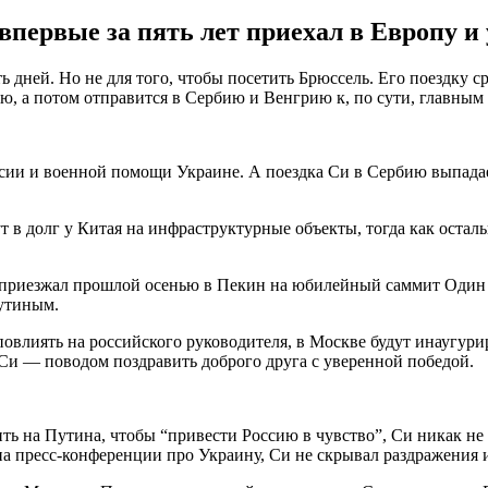
первые за пять лет приехал в Европу и
ять дней. Но не для того, чтобы посетить Брюссель. Его поездк
, а потом отправится в Сербию и Венгрию к, по сути, главным 
сии и военной помощи Украине. А поездка Си в Сербию выпадае
 в долг у Китая на инфраструктурные объекты, тогда как остал
риезжал прошлой осенью в Пекин на юбилейный саммит Один по
Путиным.
овлиять на российского руководителя, в Москве будут инаугури
 Си — поводом поздравить доброго друга с уверенной победой.
ть на Путина, чтобы “привести Россию в чувство”, Си никак не 
на пресс-конференции про Украину, Си не скрывал раздражения и