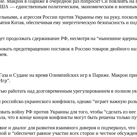
е. Макрон в Париже в очередной раз попросит Си повлиять на 
 США — единственным политическим, экономическим и военным 
тельными, а агрессия России против Украины ему на руку, поско
бъятия Китая, обеспечивая ему энергетическую безопасность и п
.
удет продолжать сдерживание РФ, несмотря на “нынешние ядерн
овать предотвращению поставок в Россию товаров двойного наз
аем.
Газа и Судане на время Олимпийских игр в Париже. Макрон при
Игр”.
стью работать над долговременным урегулированием в полном у
 российско-украинского конфликта, однако “играет важную роль
овать войну РФ против Украины для того, чтобы “сделать из нее
ла, что в конце концов конфликты могут быть решены только пу
вие и диалог для развития взаимного доверия и подчеркнул, ч
ной и “обеспечит равное участие всех сторон и честное обсужде