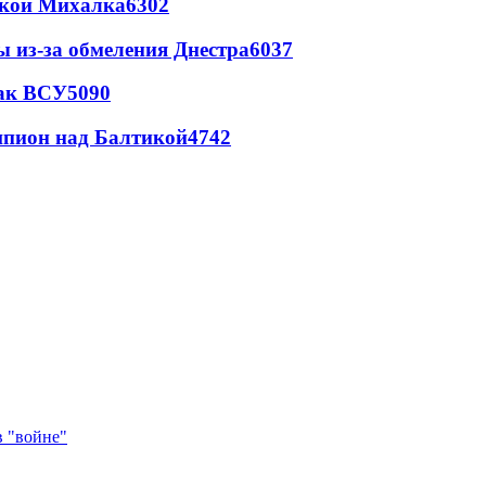
цкой Михалка
6302
ы из-за обмеления Днестра
6037
так ВСУ
5090
шпион над Балтикой
4742
в "войне"