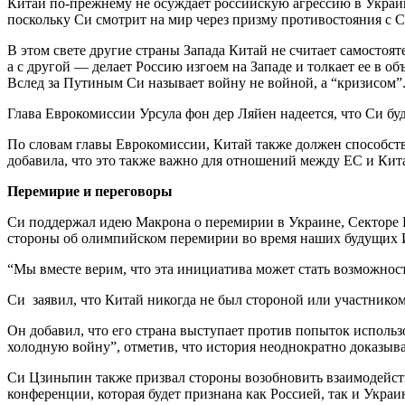
Китай по-прежнему не осуждает российскую агрессию в Украин
поскольку Си смотрит на мир через призму противостояния с
В этом свете другие страны Запада Китай не считает самостоя
а с другой — делает Россию изгоем на Западе и толкает ее в о
Вслед за Путиным Си называет войну не войной, а “кризисом”
Глава Еврокомиссии Урсула фон дер Ляйен надеется, что Си б
По словам главы Еврокомиссии, Китай также должен способств
добавила, что это также важно для отношений между ЕС и Кит
Перемирие
и переговоры
Си поддержал идею Макрона о перемирии в Украине, Секторе 
стороны об олимпийском перемирии во время наших будущих 
“Мы вместе верим, что эта инициатива может стать возможно
Си заявил, что Китай никогда не был стороной или участником
Он добавил, что его страна выступает против попыток использ
холодную войну”, отметив, что история неоднократно доказыва
Си Цзиньпин также призвал стороны возобновить взаимодейст
конференции, которая будет признана как Россией, так и Украи