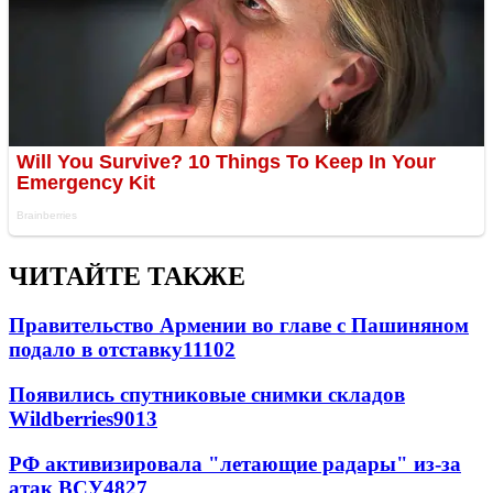
ЧИТАЙТЕ ТАКЖЕ
Правительство Армении во главе с Пашиняном
подало в отставку
11102
Появились спутниковые снимки складов
Wildberries
9013
РФ активизировала "летающие радары" из-за
атак ВСУ
4827