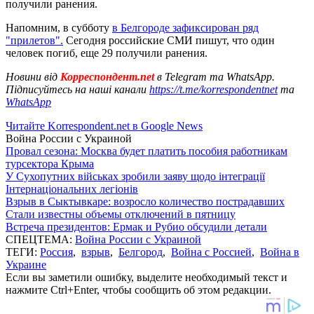
получили ранения.
Напомним, в субботу
в Белгороде зафиксирован ряд
"прилетов".
Сегодня российские СМИ пишут, что один
человек погиб, еще 29 получили ранения.
Новини від
Корреспондент.net
в Telegram та WhatsApp.
Підписуйтесь на наші канали
https://t.me/korrespondentnet
та
WhatsApp
Читайте Korrespondent.net в Google News
Война России с Украиной
Провал сезона: Москва будет платить пособия работникам
турсектора Крыма
У Сухопутних військах зробили заяву щодо інтеграції
Інтернаціональних легіонів
Взрыв в Сыктывкаре: возросло количество пострадавших
Стали известны объемы отключений в пятницу
Встреча президентов: Ермак и Рубио обсудили детали
СПЕЦТЕМА:
Война России с Украиной
ТЕГИ:
Россия
,
взрыв
,
Белгород
,
Война с Россией
,
Война в
Украине
Если вы заметили ошибку, выделите необходимый текст и
нажмите Ctrl+Enter, чтобы сообщить об этом редакции.