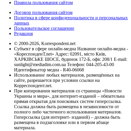
Правила пользования сайтом
Договор пользования сайтом
Политика в сфере конфиденциальности и персональных
данных
Пользовательское соглашение
Редакция
© 2000-2026, Korrespondent.net
Субъект в сфере онлайн-медиа Название онлайн-медиа -
«КореспонденТ.net» Адрес: 02091, місто Київ,
ХАРКІВСЬКЕ ШОСЕ, будинок 172-Б, офіс 208/1 E-mail:
sunlight@mediadim.com.ua
Телефон: 044-205-43-00
Идентификатор медиа - R40-06068
Использование любых материалов, размещённых на
сайте, разрешается при условии ссылки на
Корреспондент.net.
При копировании материалов со страницы «Новости
Украины и мира», для интернет-изданий – обязательна
прямая открытая для поисковых систем гиперссылка.
Ссылка должна быть размещена в независимости от
полного либо частичного использования материалов.
Гиперссылка (для интернет- изданий) – должна быть
размещена в подзаголовке или в первом абзаце
материала.