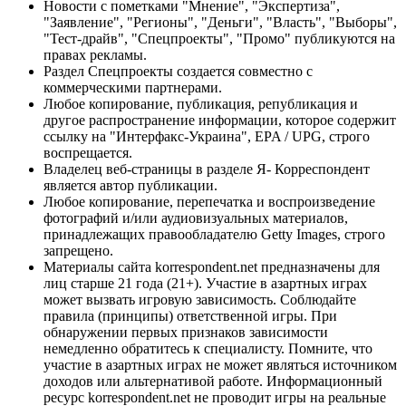
Новости с пометками "Мнение", "Экспертиза",
"Заявление", "Регионы", "Деньги", "Власть", "Выборы",
"Тест-драйв", "Спецпроекты", "Промо" публикуются на
правах рекламы.
Раздел Спецпроекты создается совместно с
коммерческими партнерами.
Любое копирование, публикация, републикация и
другое распространение информации, которое содержит
ссылку на "Интерфакс-Украина", EPA / UPG, строго
воспрещается.
Владелец веб-страницы в разделе Я- Корреспондент
является автор публикации.
Любое копирование, перепечатка и воспроизведение
фотографий и/или аудиовизуальных материалов,
принадлежащих правообладателю Getty Images, строго
запрещено.
Материалы сайта korrespondent.net предназначены для
лиц старше 21 года (21+). Участие в азартных играх
может вызвать игровую зависимость. Соблюдайте
правила (принципы) ответственной игры. При
обнаружении первых признаков зависимости
немедленно обратитесь к специалисту. Помните, что
участие в азартных играх не может являться источником
доходов или альтернативой работе. Информационный
ресурс korrespondent.net не проводит игры на реальные