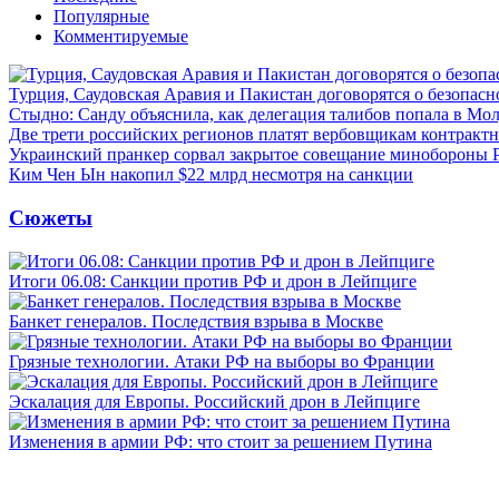
Популярные
Комментируемые
Турция, Саудовская Аравия и Пакистан договорятся о безопасн
Стыдно: Санду объяснила, как делегация талибов попала в Мо
Две трети российских регионов платят вербовщикам контракт
Украинский пранкер сорвал закрытое совещание минобороны
Ким Чен Ын накопил $22 млрд несмотря на санкции
Сюжеты
Итоги 06.08: Санкции против РФ и дрон в Лейпциге
Банкет генералов. Последствия взрыва в Москве
Грязные технологии. Атаки РФ на выборы во Франции
Эскалация для Европы. Российский дрон в Лейпциге
Изменения в армии РФ: что стоит за решением Путина