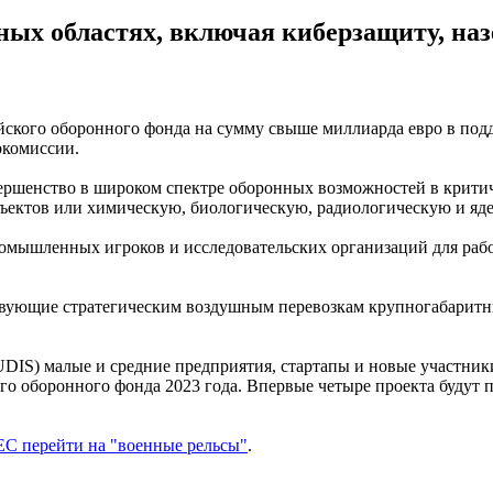
жных областях, включая киберзащиту, на
ейского оборонного фонда на сумму свыше миллиарда евро в по
комиссии.
ершенство в широком спектре оборонных возможностей в критич
бъектов или химическую, биологическую, радиологическую и яд
омышленных игроков и исследовательских организаций для раб
твующие стратегическим воздушным перевозкам крупногабаритны
DIS) малые и средние предприятия, стартапы и новые участники
го оборонного фонда 2023 года. Впервые четыре проекта будут
ЕС перейти на "военные рельсы"
.