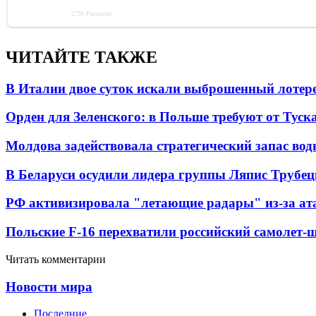
ЧИТАЙТЕ ТАКЖЕ
В Италии двое суток искали выброшенный лоте
Орден для Зеленского: в Польше требуют от Туск
Молдова задействовала стратегический запас вод
В Беларуси осудили лидера группы Ляпис Трубе
РФ активизировала "летающие радары" из-за а
Польские F-16 перехватили российский самолет-
Читать комментарии
Новости мира
Последние