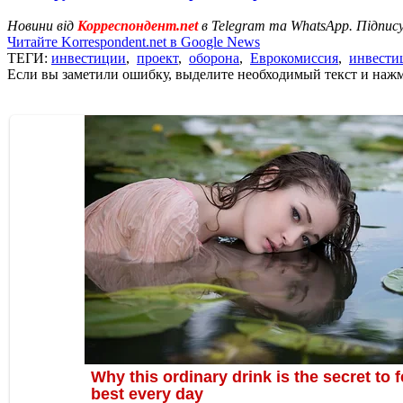
Новини від
Корреспондент.net
в Telegram та WhatsApp. Підпис
Читайте Korrespondent.net в Google News
ТЕГИ:
инвестиции
,
проект
,
оборона
,
Еврокомиссия
,
инвести
Если вы заметили ошибку, выделите необходимый текст и нажми