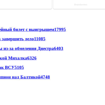
рейный билет с выигрышем
17995
а завершить дело
11085
ы из-за обмеления Днестра
6403
цкой Михалка
6326
так ВСУ
5105
шпион над Балтикой
4748