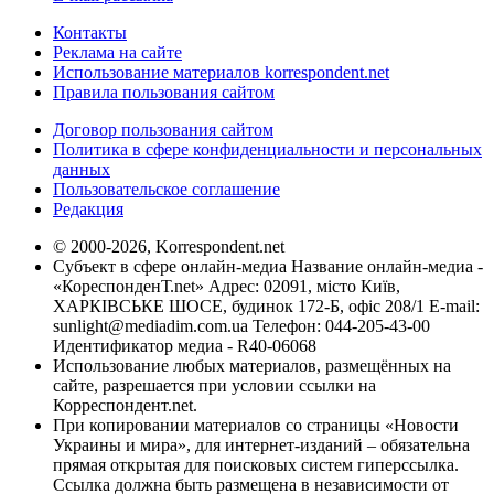
Контакты
Реклама на сайте
Использование материалов korrespondent.net
Правила пользования сайтом
Договор пользования сайтом
Политика в сфере конфиденциальности и персональных
данных
Пользовательское соглашение
Редакция
© 2000-2026, Korrespondent.net
Субъект в сфере онлайн-медиа Название онлайн-медиа -
«КореспонденТ.net» Адрес: 02091, місто Київ,
ХАРКІВСЬКЕ ШОСЕ, будинок 172-Б, офіс 208/1 E-mail:
sunlight@mediadim.com.ua
Телефон: 044-205-43-00
Идентификатор медиа - R40-06068
Использование любых материалов, размещённых на
сайте, разрешается при условии ссылки на
Корреспондент.net.
При копировании материалов со страницы «Новости
Украины и мира», для интернет-изданий – обязательна
прямая открытая для поисковых систем гиперссылка.
Ссылка должна быть размещена в независимости от