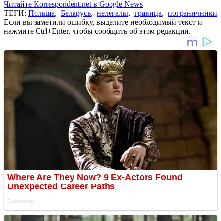
Читайте Korrespondent.net в Google News
ТЕГИ:
Польша
,
Беларусь
,
нелегалы
,
граница
,
пограничники
Если вы заметили ошибку, выделите необходимый текст и
нажмите Ctrl+Enter, чтобы сообщить об этом редакции.