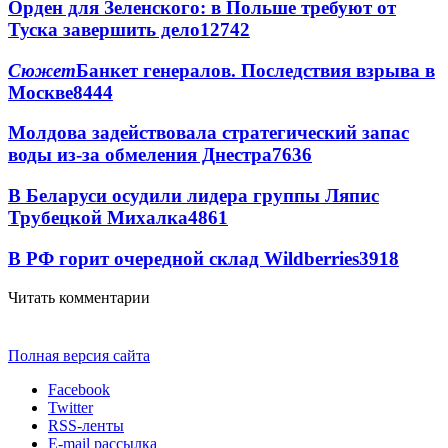
Орден для Зеленского: в Польше требуют от
Туска завершить дело
12742
Сюжет
Банкет генералов. Последствия взрыва в
Москве
8444
Молдова задействовала стратегический запас
воды из-за обмеления Днестра
7636
В Беларуси осудили лидера группы Ляпис
Трубецкой Михалка
4861
В РФ горит очередной склад Wildberries
3918
Читать комментарии
Полная версия сайта
Facebook
Twitter
RSS-ленты
E-mail рассылка