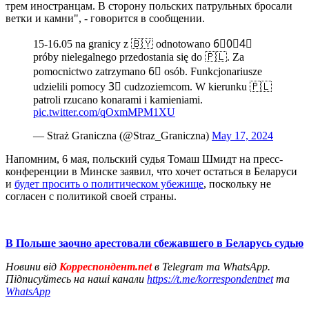
трем иностранцам. В сторону польских патрульных бросали
ветки и камни", - говорится в сообщении.
15-16.05 na granicy z 🇧🇾 odnotowano 6⃣0⃣4⃣
próby nielegalnego przedostania się do 🇵🇱. Za
pomocnictwo zatrzymano 6⃣ osób. Funkcjonariusze
udzielili pomocy 3⃣ cudzoziemcom. W kierunku 🇵🇱
patroli rzucano konarami i kamieniami.
pic.twitter.com/qOxmMPM1XU
— Straż Graniczna (@Straz_Graniczna)
May 17, 2024
Напомним, 6 мая, польский судья Томаш Шмидт на пресс-
конференции в Минске заявил, что хочет остаться в Беларуси
и
будет просить о политическом убежище
, поскольку не
согласен с политикой своей страны.
В Польше заочно арестовали сбежавшего в Беларусь судью
Новини від
Корреспондент.net
в Telegram та WhatsApp.
Підписуйтесь на наші канали
https://t.me/korrespondentnet
та
WhatsApp