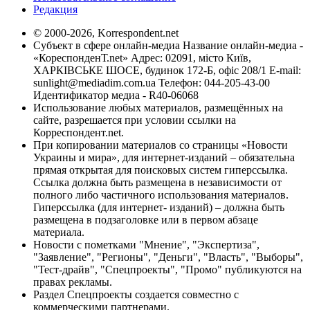
Редакция
© 2000-2026, Korrespondent.net
Субъект в сфере онлайн-медиа Название онлайн-медиа -
«КореспонденТ.net» Адрес: 02091, місто Київ,
ХАРКІВСЬКЕ ШОСЕ, будинок 172-Б, офіс 208/1 E-mail:
sunlight@mediadim.com.ua
Телефон: 044-205-43-00
Идентификатор медиа - R40-06068
Использование любых материалов, размещённых на
сайте, разрешается при условии ссылки на
Корреспондент.net.
При копировании материалов со страницы «Новости
Украины и мира», для интернет-изданий – обязательна
прямая открытая для поисковых систем гиперссылка.
Ссылка должна быть размещена в независимости от
полного либо частичного использования материалов.
Гиперссылка (для интернет- изданий) – должна быть
размещена в подзаголовке или в первом абзаце
материала.
Новости с пометками "Мнение", "Экспертиза",
"Заявление", "Регионы", "Деньги", "Власть", "Выборы",
"Тест-драйв", "Спецпроекты", "Промо" публикуются на
правах рекламы.
Раздел Спецпроекты создается совместно с
коммерческими партнерами.