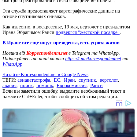
быстрого реагирования в связи с аварией вертолета".
Эта служба предоставляет картографические данные на
основе спутниковых снимков.
Как известно, в воскресенье, 19 мая, вертолет с президентом
Ирана Эбрагимом Раиси
подвергся "жестокой посадке"
.
В Иране все еще ищут президента, есть угроза жизни
Новини від
Корреспондент.net
в Telegram та WhatsApp.
Підписуйтесь на наші канали
https://t.me/korrespondentnet
та
WhatsApp
Читайте Korrespondent.net в Google News
ТЕГИ:
авиакатастрофа
,
ЕС
,
Иран
,
спутник
,
вертолет
,
авария
,
поиск
,
помощь
,
Еврокомиссия
,
Раиси
Если вы заметили ошибку, выделите необходимый текст и
нажмите Ctrl+Enter, чтобы сообщить об этом редакции.