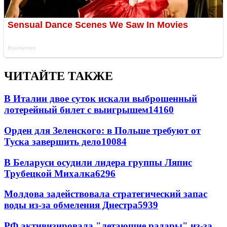
ЧИТАЙТЕ ТАКЖЕ
В Италии двое суток искали выброшенный
лотерейный билет с выигрышем
14160
Орден для Зеленского: в Польше требуют от
Туска завершить дело
10084
В Беларуси осудили лидера группы Ляпис
Трубецкой Михалка
6296
Молдова задействовала стратегический запас
воды из-за обмеления Днестра
5939
РФ активизировала "летающие радары" из-за