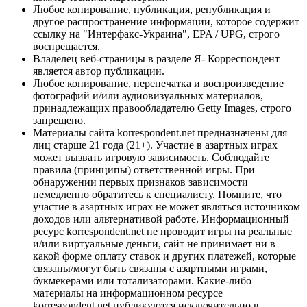
Любое копирование, публикация, републикация и
другое распространение информации, которое содержит
ссылку на "Интерфакс-Украина", EPA / UPG, строго
воспрещается.
Владелец веб-страницы в разделе Я- Корреспондент
является автор публикации.
Любое копирование, перепечатка и воспроизведение
фотографий и/или аудиовизуальных материалов,
принадлежащих правообладателю Getty Images, строго
запрещено.
Материалы сайта korrespondent.net предназначены для
лиц старше 21 года (21+). Участие в азартных играх
может вызвать игровую зависимость. Соблюдайте
правила (принципы) ответственной игры. При
обнаружении первых признаков зависимости
немедленно обратитесь к специалисту. Помните, что
участие в азартных играх не может являться источником
доходов или альтернативой работе. Информационный
ресурс korrespondent.net не проводит игры на реальные
и/или виртуальные деньги, сайт не принимает ни в
какой форме оплату ставок и других платежей, которые
связаны/могут быть связаны с азартными играми,
букмекерами или тотализаторами. Какие-либо
материалы на информационном ресурсе
korrespondent.net публикуются исключительно в