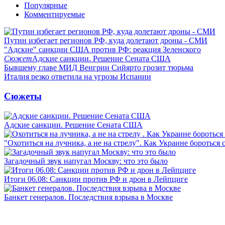
Популярные
Комментируемые
Путин избегает регионов РФ, куда долетают дроны - СМИ
"Адские" санкции США против РФ: реакция Зеленского
Сюжет
Адские санкции. Решение Сената США
Бывшему главе МИД Венгрии Сийярто грозит тюрьма
Италия резко ответила на угрозы Испании
Сюжеты
Адские санкции. Решение Сената США
"Охотиться на лучника, а не на стрелу". Как Украине бороться 
Загадочный звук напугал Москву: что это было
Итоги 06.08: Санкции против РФ и дрон в Лейпциге
Банкет генералов. Последствия взрыва в Москве