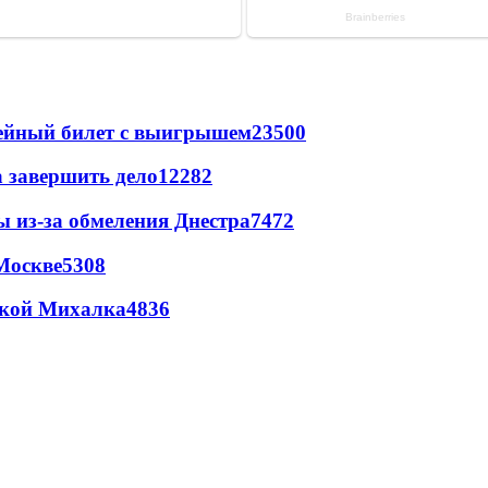
рейный билет с выигрышем
23500
а завершить дело
12282
ы из-за обмеления Днестра
7472
Москве
5308
цкой Михалка
4836