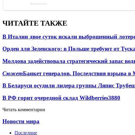
ЧИТАЙТЕ ТАКЖЕ
В Италии двое суток искали выброшенный лоте
Орден для Зеленского: в Польше требуют от Туск
Молдова задействовала стратегический запас вод
Сюжет
Банкет генералов. Последствия взрыва в 
В Беларуси осудили лидера группы Ляпис Трубе
В РФ горит очередной склад Wildberries
3880
Читать комментарии
Новости мира
Последние