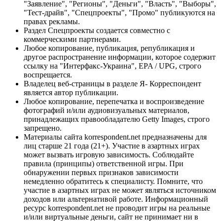
"Заявление", "Регионы", "Деньги", "Власть", "Выборы",
"Тест-драйв", "Спецпроекты", "Промо" публикуются на
правах рекламы.
Раздел Спецпроекты создается совместно с
коммерческими партнерами.
Любое копирование, публикация, републикация и
другое распространение информации, которое содержит
ссылку на "Интерфакс-Украина", EPA / UPG, строго
воспрещается.
Владелец веб-страницы в разделе Я- Корреспондент
является автор публикации.
Любое копирование, перепечатка и воспроизведение
фотографий и/или аудиовизуальных материалов,
принадлежащих правообладателю Getty Images, строго
запрещено.
Материалы сайта korrespondent.net предназначены для
лиц старше 21 года (21+). Участие в азартных играх
может вызвать игровую зависимость. Соблюдайте
правила (принципы) ответственной игры. При
обнаружении первых признаков зависимости
немедленно обратитесь к специалисту. Помните, что
участие в азартных играх не может являться источником
доходов или альтернативой работе. Информационный
ресурс korrespondent.net не проводит игры на реальные
и/или виртуальные деньги, сайт не принимает ни в