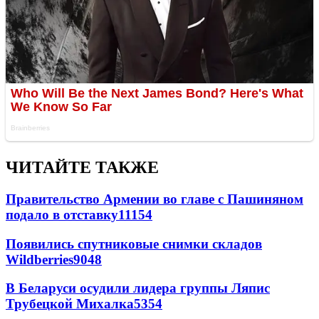
ЧИТАЙТЕ ТАКЖЕ
Правительство Армении во главе с Пашиняном
подало в отставку
11154
Появились спутниковые снимки складов
Wildberries
9048
В Беларуси осудили лидера группы Ляпис
Трубецкой Михалка
5354