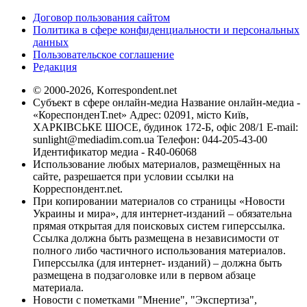
Договор пользования сайтом
Политика в сфере конфиденциальности и персональных
данных
Пользовательское соглашение
Редакция
© 2000-2026, Korrespondent.net
Субъект в сфере онлайн-медиа Название онлайн-медиа -
«КореспонденТ.net» Адрес: 02091, місто Київ,
ХАРКІВСЬКЕ ШОСЕ, будинок 172-Б, офіс 208/1 E-mail:
sunlight@mediadim.com.ua
Телефон: 044-205-43-00
Идентификатор медиа - R40-06068
Использование любых материалов, размещённых на
сайте, разрешается при условии ссылки на
Корреспондент.net.
При копировании материалов со страницы «Новости
Украины и мира», для интернет-изданий – обязательна
прямая открытая для поисковых систем гиперссылка.
Ссылка должна быть размещена в независимости от
полного либо частичного использования материалов.
Гиперссылка (для интернет- изданий) – должна быть
размещена в подзаголовке или в первом абзаце
материала.
Новости с пометками "Мнение", "Экспертиза",