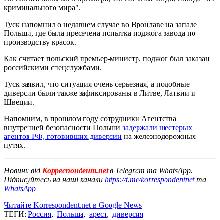
криминального мира".
Туск напомнил о недавнем случае во Вроцлаве на западе
Польши, где была пресечена попытка поджога завода по
производству красок.
Как считает польский премьер-министр, поджог был заказан
российскими спецслужбами.
Туск заявил, что ситуация очень серьезная, а подобные
диверсии были также зафиксированы в Литве, Латвии и
Швеции.
Напомним, в прошлом году сотрудники Агентства
внутренней безопасности Польши
задержали шестерых
агентов РФ, готовивших диверсии
на железнодорожных
путях.
Новини від
Корреспондент.net
в Telegram та WhatsApp.
Підписуйтесь на наші канали
https://t.me/korrespondentnet
та
WhatsApp
Читайте Korrespondent.net в Google News
ТЕГИ:
Россия
,
Польша
,
арест
,
диверсия