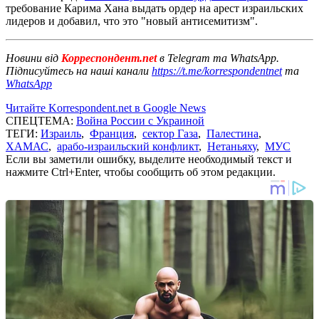
требование Карима Хана выдать ордер на арест израильских
лидеров и добавил, что это "новый антисемитизм".
Новини від
Корреспондент.net
в Telegram та WhatsApp.
Підписуйтесь на наші канали
https://t.me/korrespondentnet
та
WhatsApp
Читайте Korrespondent.net в Google News
СПЕЦТЕМА:
Война России с Украиной
ТЕГИ:
Израиль
,
Франция
,
сектор Газа
,
Палестина
,
ХАМАС
,
арабо-израильский конфликт
,
Нетаньяху
,
МУС
Если вы заметили ошибку, выделите необходимый текст и
нажмите Ctrl+Enter, чтобы сообщить об этом редакции.