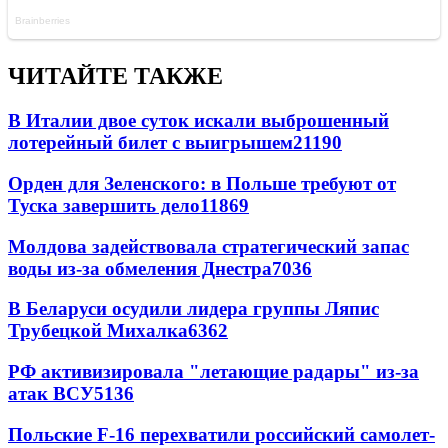
ЧИТАЙТЕ ТАКЖЕ
В Италии двое суток искали выброшенный
лотерейный билет с выигрышем
21190
Орден для Зеленского: в Польше требуют от
Туска завершить дело
11869
Молдова задействовала стратегический запас
воды из-за обмеления Днестра
7036
В Беларуси осудили лидера группы Ляпис
Трубецкой Михалка
6362
РФ активизировала "летающие радары" из-за
атак ВСУ
5136
Польские F-16 перехватили российский самолет-