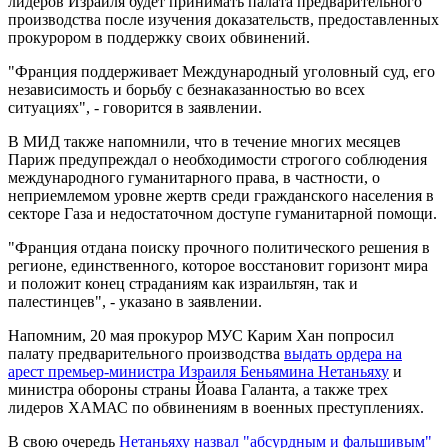
лидеров Израиля будет принимать палата предварительного
производства после изучения доказательств, предоставленных
прокурором в поддержку своих обвинений.
"Франция поддерживает Международный уголовный суд, его
независимость и борьбу с безнаказанностью во всех
ситуациях", - говорится в заявлении.
В МИД также напомнили, что в течение многих месяцев
Париж предупреждал о необходимости строгого соблюдения
международного гуманитарного права, в частности, о
неприемлемом уровне жертв среди гражданского населения в
секторе Газа и недостаточном доступе гуманитарной помощи.
"Франция отдана поиску прочного политического решения в
регионе, единственного, которое восстановит горизонт мира
и положит конец страданиям как израильтян, так и
палестинцев", - указано в заявлении.
Напомним, 20 мая прокурор МУС Карим Хан попросил
палату предварительного производства
выдать ордера на
арест премьер-министра Израиля Беньямина Нетаньяху
и
министра обороны страны Йоава Галанта, а также трех
лидеров ХАМАС по обвинениям в военных преступлениях.
В свою очередь
Нетаньяху назвал "абсурдным и фальшивым"