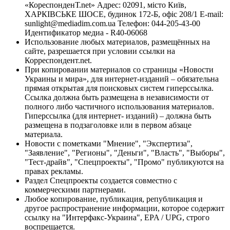
«КореспонденТ.net» Адрес: 02091, місто Київ,
ХАРКІВСЬКЕ ШОСЕ, будинок 172-Б, офіс 208/1 E-mail:
sunlight@mediadim.com.ua
Телефон: 044-205-43-00
Идентификатор медиа - R40-06068
Использование любых материалов, размещённых на
сайте, разрешается при условии ссылки на
Корреспондент.net.
При копировании материалов со страницы «Новости
Украины и мира», для интернет-изданий – обязательна
прямая открытая для поисковых систем гиперссылка.
Ссылка должна быть размещена в независимости от
полного либо частичного использования материалов.
Гиперссылка (для интернет- изданий) – должна быть
размещена в подзаголовке или в первом абзаце
материала.
Новости с пометками "Мнение", "Экспертиза",
"Заявление", "Регионы", "Деньги", "Власть", "Выборы",
"Тест-драйв", "Спецпроекты", "Промо" публикуются на
правах рекламы.
Раздел Спецпроекты создается совместно с
коммерческими партнерами.
Любое копирование, публикация, републикация и
другое распространение информации, которое содержит
ссылку на "Интерфакс-Украина", EPA / UPG, строго
воспрещается.