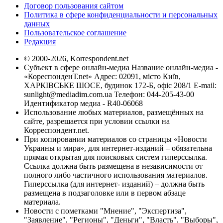
Договор пользования сайтом
Политика в сфере конфиденциальности и персональных
данных
Пользовательское соглашение
Редакция
© 2000-2026, Korrespondent.net
Субъект в сфере онлайн-медиа Название онлайн-медиа -
«КореспонденТ.net» Адрес: 02091, місто Київ,
ХАРКІВСЬКЕ ШОСЕ, будинок 172-Б, офіс 208/1 E-mail:
sunlight@mediadim.com.ua
Телефон: 044-205-43-00
Идентификатор медиа - R40-06068
Использование любых материалов, размещённых на
сайте, разрешается при условии ссылки на
Корреспондент.net.
При копировании материалов со страницы «Новости
Украины и мира», для интернет-изданий – обязательна
прямая открытая для поисковых систем гиперссылка.
Ссылка должна быть размещена в независимости от
полного либо частичного использования материалов.
Гиперссылка (для интернет- изданий) – должна быть
размещена в подзаголовке или в первом абзаце
материала.
Новости с пометками "Мнение", "Экспертиза",
"Заявление", "Регионы", "Деньги", "Власть", "Выборы",