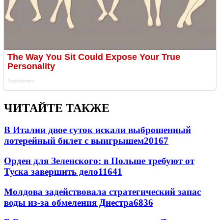
ЧИТАЙТЕ ТАКЖЕ
В Италии двое суток искали выброшенный
лотерейный билет с выигрышем
20167
Орден для Зеленского: в Польше требуют от
Туска завершить дело
11641
Молдова задействовала стратегический запас
воды из-за обмеления Днестра
6836