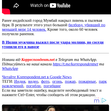
Ранее индийский город Мумбай накрыл ливень и пылевая
буря. В результате этого упал большой
билборд, убивший по
меньшей мере 14 человек.
Кроме того, около 60 человек
получили ранения.
В Индии мужчина выжил после удара молнии, но соседи
утопили его в навозе
Новини від
Корреспондент.net
в Telegram та WhatsApp.
Підписуйтесь на наші канали
https://t.me/korrespondentnet
та
WhatsApp
Читайте Korrespondent.net в Google News
ТЕГИ:
Индия
,
видео
,
фото
,
огонь
,
пожар
,
пожарные
,
парк
развлечений
,
погибли
,
погибшие
Если вы заметили ошибку, выделите необходимый текст и
нажмите Ctrl+Enter, чтобы сообщить об этом редакции.