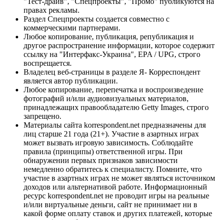
"Тест-драйв", "Спецпроекты", "Промо" публикуются на
правах рекламы.
Раздел Спецпроекты создается совместно с
коммерческими партнерами.
Любое копирование, публикация, републикация и
другое распространение информации, которое содержит
ссылку на "Интерфакс-Украина", EPA / UPG, строго
воспрещается.
Владелец веб-страницы в разделе Я- Корреспондент
является автор публикации.
Любое копирование, перепечатка и воспроизведение
фотографий и/или аудиовизуальных материалов,
принадлежащих правообладателю Getty Images, строго
запрещено.
Материалы сайта korrespondent.net предназначены для
лиц старше 21 года (21+). Участие в азартных играх
может вызвать игровую зависимость. Соблюдайте
правила (принципы) ответственной игры. При
обнаружении первых признаков зависимости
немедленно обратитесь к специалисту. Помните, что
участие в азартных играх не может являться источником
доходов или альтернативой работе. Информационный
ресурс korrespondent.net не проводит игры на реальные
и/или виртуальные деньги, сайт не принимает ни в
какой форме оплату ставок и других платежей, которые