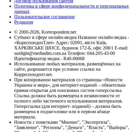
Договор пользования сайтом
Политика в сфере конфиденциальности и персональных
данных
Пользовательское соглашение
Редакция
© 2000-2026, Korrespondent.net
Субъект в сфере онлайн-медиа Название онлайн-медиа -
«КореспонденТ.net» Адрес: 02091, місто Київ,
ХАРКІВСЬКЕ ШОСЕ, будинок 172-Б, офіс 208/1 E-mail:
sunlight@mediadim.com.ua
Телефон: 044-205-43-00
Идентификатор медиа - R40-06068
Использование любых материалов, размещённых на
сайте, разрешается при условии ссылки на
Корреспондент.net.
При копировании материалов со страницы «Новости
Украины и мира», для интернет-изданий – обязательна
прямая открытая для поисковых систем гиперссылка.
Ссылка должна быть размещена в независимости от
полного либо частичного использования материалов.
Гиперссылка (для интернет- изданий) – должна быть
размещена в подзаголовке или в первом абзаце
материала.
Новости с пометками "Мнение", "Экспертиза",
"Заявление", "Регионы", "Деньги", "Власть", "Выборы",