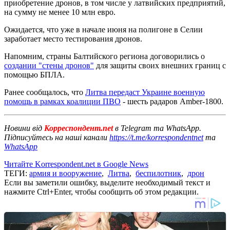
приобретение дронов, в том числе у латвийских предприятий,
на сумму не менее 10 млн евро.
Ожидается, что уже в начале июня на полигоне в Селии
заработает место тестирования дронов.
Напомним, страны Балтийского региона договорились о
создании "стены дронов"
для защиты своих внешних границ с
помощью БПЛА.
Ранее сообщалось, что
Литва передаст Украине военную
помощь в рамках коалиции ПВО
- шесть радаров Amber-1800.
Новини від
Корреспондент.net
в Telegram та WhatsApp.
Підписуйтесь на наші канали
https://t.me/korrespondentnet
та
WhatsApp
Читайте Korrespondent.net в Google News
ТЕГИ:
армия и вооружение
,
Литва
,
беспилотник
,
дрон
Если вы заметили ошибку, выделите необходимый текст и
нажмите Ctrl+Enter, чтобы сообщить об этом редакции.