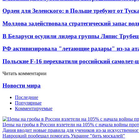
Орден для Зеленского: в Польше требуют от Туск
Молдова задействовала стратегический запас вод
В Беларуси осудили лидера группы Ляпис Трубе
РФ активизировала "летающие радары" из-за а
Польские F-16 перехватили российский самолет-
Читать комментарии
Новости мира
Последние
Популярные
Комментируемые
Цены на гробы в России взлетели на 105% с начала войны про
Дания вводит новые правила для учеников из-за искусственног
Навроцкий пообещал помогать Украине "бить москалей"