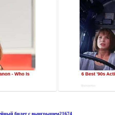
рейный билет с выигрышем
21674