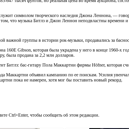
85-647 тысяч фунтов, но реальная цена во время аукциона, сост
служит символом творческого наследия Джона Леннона, — говорит
о том, что музыка Битлз и Джон Леннон неподвластны времени 
ой важной группы в истории рок-музыки, продавались за басно
она 160E Gibson, которая была украдена у него в конце 1960-х г
, была продана за 2,2 млн долларов.
нт Битлз: бас-гитару Пола Маккартни фирмы Höfner, которая сч
года Маккартни объявил кампанию по ее поискам. Усилия увенчал
артни пока не намерен, хотя мог бы поставить новый рекорд.
те Ctrl+Enter, чтобы сообщить об этом редакции.