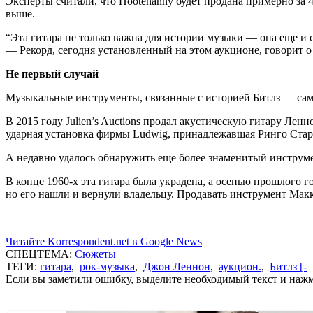
Эксперты считали, что Hootenanny будет продана примерно за 4
выше.
“Эта гитара не только важна для истории музыки — она еще и 
— Рекорд, сегодня установленный на этом аукционе, говорит 
Не первый случай
Музыкальные инструменты, связанные с историей Битлз — сам
В 2015 году Julien’s Auctions продал акустическую гитару Ленн
ударная установка фирмы Ludwig, принадлежавшая Ринго Старру
А недавно удалось обнаружить еще более знаменитый инструме
В конце 1960-х эта гитара была украдена, а осенью прошлого 
но его нашли и вернули владельцу. Продавать инструмент Макк
Читайте Korrespondent.net в Google News
СПЕЦТЕМА:
Сюжеты
ТЕГИ:
гитара
,
рок-музыка
,
Джон Леннон
,
аукцион.
,
Битлз [-
Если вы заметили ошибку, выделите необходимый текст и нажми