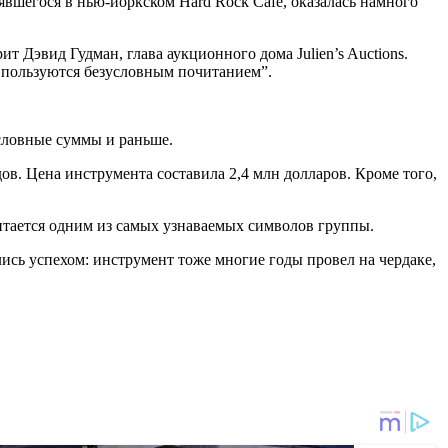
оявшегося в нью-йоркском Hard Rock Cafe, оказалась намного
 Дэвид Гудман, глава аукционного дома Julien’s Auctions.
и пользуются безусловным почитанием”.
словные суммы и раньше.
одов. Цена инструмента составила 2,4 млн долларов. Кроме того,
итается одним из самых узнаваемых символов группы.
ись успехом: инструмент тоже многие годы провел на чердаке,