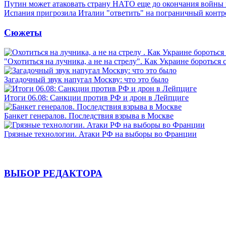
Путин может атаковать страну НАТО еще до окончания войны
Испания пригрозила Италии "ответить" на пограничный контр
Сюжеты
"Охотиться на лучника, а не на стрелу". Как Украине бороться 
Загадочный звук напугал Москву: что это было
Итоги 06.08: Санкции против РФ и дрон в Лейпциге
Банкет генералов. Последствия взрыва в Москве
Грязные технологии. Атаки РФ на выборы во Франции
ВЫБОР РЕДАКТОРА