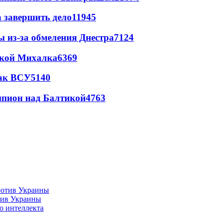
а завершить дело
11945
ы из-за обмеления Днестра
7124
цкой Михалка
6369
так ВСУ
5140
шпион над Балтикой
4763
тив Украины
о интеллекта