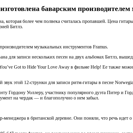
 изготовлена баварским производителем
 которая более чем полвека считалась пропавшей. Цена гитары 
ией Битлз.
 производителем музыкальных инструментов Framus.
а для записи нескольких песен на двух альбомах Битлз, вышедши
u’ve Got to Hide Your Love Away в фильме Help! Ее также можно 
 звук этой 12-струнки для записи ритм-гитары в песне Norwegi
ту Гордону Уоллеру, участнику популярного дуэта Питер и Горд
румент на чердак — и благополучно о нем забыл.
р-менеджера в британской деревне. Они поняли, что речь идет 