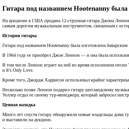
Гитара под названием Hootenanny была
На аукционе в США продана 12-струнная гитара Джона Леннона,
самым дорогим музыкальным инструментом, связанным с истор
История гитары
Гитара под названием Hootenanny была изготовлена баварским
В 1964 году ее приобрел Джон Леннон — и она была использован
В том числе Леннон играет на ней во время исполнения песни Yo
и It’s Only Love.
Кроме того, Джордж Харрисон использовал крайне характерный
Несколько позже Леннон подарил гитару шотландскому музыкан
Уоллер отдал ее своему тур-менеджеру, который забросил инст
Ценная находка
Много лет спустя гитару обнаружили новые владельцы дома ту
и выставили на аукцион.