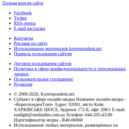
Полная версия сайта
Facebook
Twitter
RSS-ленты
E-mail рассылка
Контакты
Реклама на сайте
Использование материалов korrespondent.net
Правила пользования сайтом
Договор пользования сайтом
Политика в сфере конфиденциальности и персональных
данных
Пользовательское соглашение
Редакция
© 2000-2026, Korrespondent.net
Субъект в сфере онлайн-медиа Название онлайн-медиа -
«КореспонденТ.net» Адрес: 02091, місто Київ,
ХАРКІВСЬКЕ ШОСЕ, будинок 172-Б, офіс 208/1 E-mail:
sunlight@mediadim.com.ua
Телефон: 044-205-43-00
Идентификатор медиа - R40-06068
Использование любых материалов, размещённых на