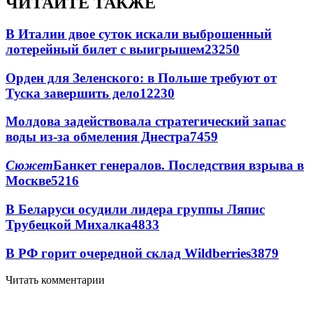
ЧИТАЙТЕ ТАКЖЕ
В Италии двое суток искали выброшенный
лотерейный билет с выигрышем
23250
Орден для Зеленского: в Польше требуют от
Туска завершить дело
12230
Молдова задействовала стратегический запас
воды из-за обмеления Днестра
7459
Сюжет
Банкет генералов. Последствия взрыва в
Москве
5216
В Беларуси осудили лидера группы Ляпис
Трубецкой Михалка
4833
В РФ горит очередной склад Wildberries
3879
Читать комментарии