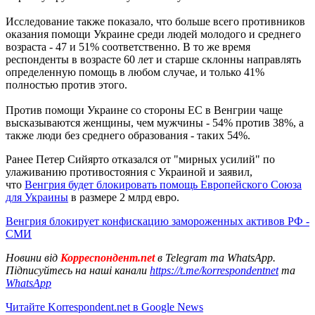
Исследование также показало, что больше всего противников
оказания помощи Украине среди людей молодого и среднего
возраста - 47 и 51% соответственно. В то же время
респонденты в возрасте 60 лет и старше склонны направлять
определенную помощь в любом случае, и только 41%
полностью против этого.
Против помощи Украине со стороны ЕС в Венгрии чаще
высказываются женщины, чем мужчины - 54% против 38%, а
также люди без среднего образования - таких 54%.
Ранее Петер Сийярто отказался от "мирных усилий" по
улаживанию противостояния с Украиной и заявил,
что
Венгрия будет блокировать помощь Европейского Союза
для Украины
в размере 2 млрд евро.
Венгрия блокирует конфискацию замороженных активов РФ -
СМИ
Новини від
Корреспондент.net
в Telegram та WhatsApp.
Підписуйтесь на наші канали
https://t.me/korrespondentnet
та
WhatsApp
Читайте Korrespondent.net в Google News