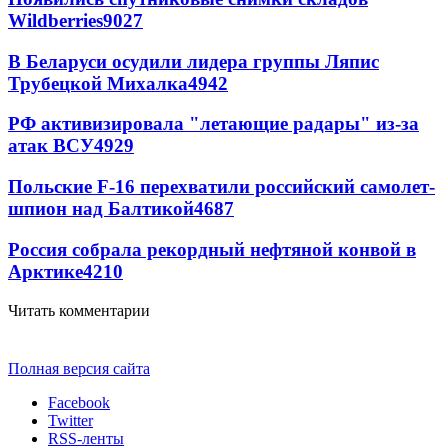
Wildberries
9027
В Беларуси осудили лидера группы Ляпис
Трубецкой Михалка
4942
РФ активизировала "летающие радары" из-за
атак ВСУ
4929
Польские F-16 перехватили российский самолет-
шпион над Балтикой
4687
Россия собрала рекордный нефтяной конвой в
Арктике
4210
Читать комментарии
Полная версия сайта
Facebook
Twitter
RSS-ленты