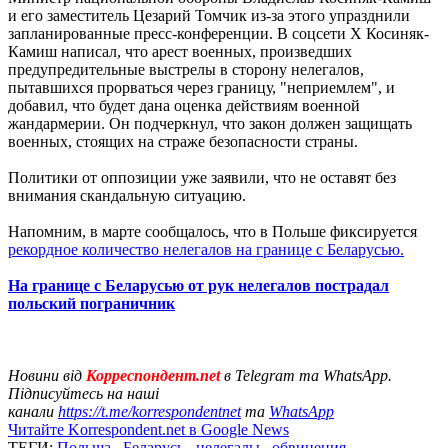
и его заместитель Цезарий Томчик из-за этого упразднили
запланированные пресс-конференции. В соцсети X Косиняк-
Камиш написал, что арест военных, произведших
предупредительные выстрелы в сторону нелегалов,
пытавшихся прорваться через границу, "неприемлем", и
добавил, что будет дана оценка действиям военной
жандармерии. Он подчеркнул, что закон должен защищать
военных, стоящих на страже безопасности страны.
Политики от оппозиции уже заявили, что не оставят без
внимания скандальную ситуацию.
Напомним, в марте сообщалось, что в Польше фиксируется
рекордное количество нелегалов на границе с Беларусью.
На границе с Беларусью от рук нелегалов пострадал
польский пограничник
Новини від
Корреспондент.net
в Telegram та WhatsApp.
Підписуйтесь на наші
канали
https://t.me/korrespondentnet
та
WhatsApp
Читайте Korrespondent.net в Google News
ТЕГИ:
Польша
,
Беларусь
,
нелегалы
,
обвинения
,