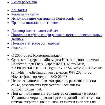
E-mail рассылка
Контакты
Реклама на сайте
Использование материалов korrespondent.net
Правила пользования сайтом
Договор пользования сайтом
Политика в сфере конфиденциальности и персональных
данных
Пользовательское соглашение
Редакция
© 2000-2026, Korrespondent.net
Субъект в сфере онлайн-медиа Название онлайн-медиа -
«КореспонденТ.net» Адрес: 02091, місто Київ,
ХАРКІВСЬКЕ ШОСЕ, будинок 172-Б, офіс 208/1 E-mail:
sunlight@mediadim.com.ua
Телефон: 044-205-43-00
Идентификатор медиа - R40-06068
Использование любых материалов, размещённых на
сайте, разрешается при условии ссылки на
Корреспондент.net.
При копировании материалов со страницы «Новости
Украины и мира», для интернет-изданий – обязательна
прямая открытая для поисковых систем гиперссылка.