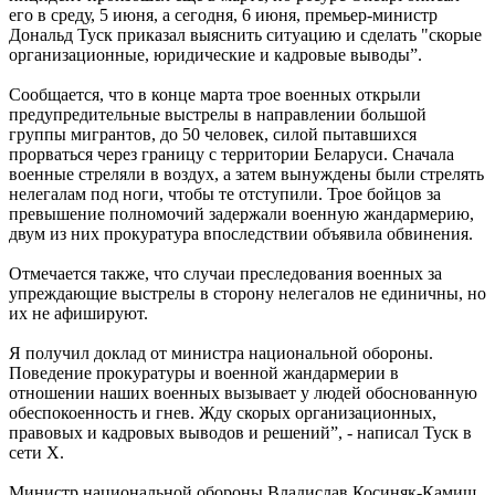
его в среду, 5 июня, а сегодня, 6 июня, премьер-министр
Дональд Туск приказал выяснить ситуацию и сделать "скорые
организационные, юридические и кадровые выводы”.
Сообщается, что в конце марта трое военных открыли
предупредительные выстрелы в направлении большой
группы мигрантов, до 50 человек, силой пытавшихся
прорваться через границу с территории Беларуси. Сначала
военные стреляли в воздух, а затем вынуждены были стрелять
нелегалам под ноги, чтобы те отступили. Трое бойцов за
превышение полномочий задержали военную жандармерию,
двум из них прокуратура впоследствии объявила обвинения.
Отмечается также, что случаи преследования военных за
упреждающие выстрелы в сторону нелегалов не единичны, но
их не афишируют.
Я получил доклад от министра национальной обороны.
Поведение прокуратуры и военной жандармерии в
отношении наших военных вызывает у людей обоснованную
обеспокоенность и гнев. Жду скорых организационных,
правовых и кадровых выводов и решений”, - написал Туск в
сети X.
Министр национальной обороны Владислав Косиняк-Камиш