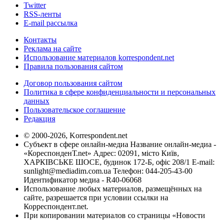
Twitter
RSS-ленты
E-mail рассылка
Контакты
Реклама на сайте
Использование материалов korrespondent.net
Правила пользования сайтом
Договор пользования сайтом
Политика в сфере конфиденциальности и персональных
данных
Пользовательское соглашение
Редакция
© 2000-2026, Korrespondent.net
Субъект в сфере онлайн-медиа Название онлайн-медиа -
«КореспонденТ.net» Адрес: 02091, місто Київ,
ХАРКІВСЬКЕ ШОСЕ, будинок 172-Б, офіс 208/1 E-mail:
sunlight@mediadim.com.ua
Телефон: 044-205-43-00
Идентификатор медиа - R40-06068
Использование любых материалов, размещённых на
сайте, разрешается при условии ссылки на
Корреспондент.net.
При копировании материалов со страницы «Новости