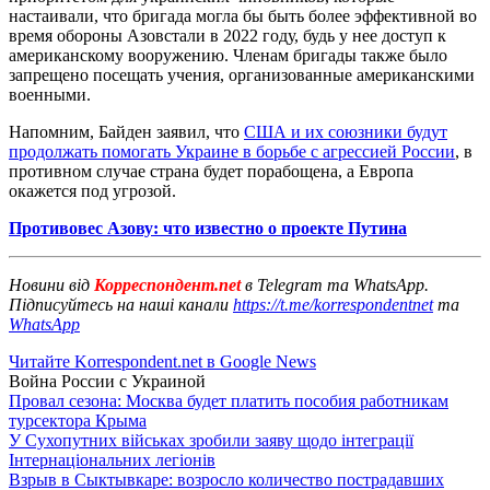
настаивали, что бригада могла бы быть более эффективной во
время обороны Азовстали в 2022 году, будь у нее доступ к
американскому вооружению. Членам бригады также было
запрещено посещать учения, организованные американскими
военными.
Напомним, Байден заявил, что
США и их союзники будут
продолжать помогать Украине в борьбе с агрессией России
, в
противном случае страна будет порабощена, а Европа
окажется под угрозой.
Противовес Азову: что известно о проекте Путина
Новини від
Корреспондент.net
в Telegram та WhatsApp.
Підписуйтесь на наші канали
https://t.me/korrespondentnet
та
WhatsApp
Читайте Korrespondent.net в Google News
Война России с Украиной
Провал сезона: Москва будет платить пособия работникам
турсектора Крыма
У Сухопутних військах зробили заяву щодо інтеграції
Інтернаціональних легіонів
Взрыв в Сыктывкаре: возросло количество пострадавших