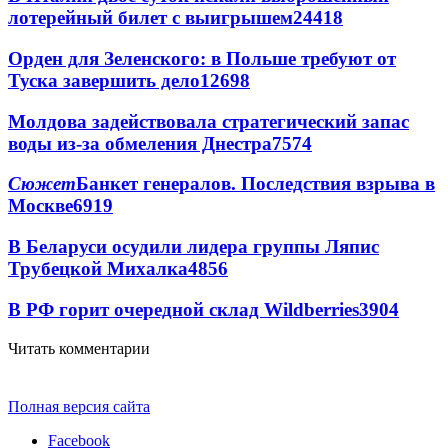
лотерейный билет с выигрышем
24418
Орден для Зеленского: в Польше требуют от
Туска завершить дело
12698
Молдова задействовала стратегический запас
воды из-за обмеления Днестра
7574
Сюжет
Банкет генералов. Последствия взрыва в
Москве
6919
В Беларуси осудили лидера группы Ляпис
Трубецкой Михалка
4856
В РФ горит очередной склад Wildberries
3904
Читать комментарии
Полная версия сайта
Facebook