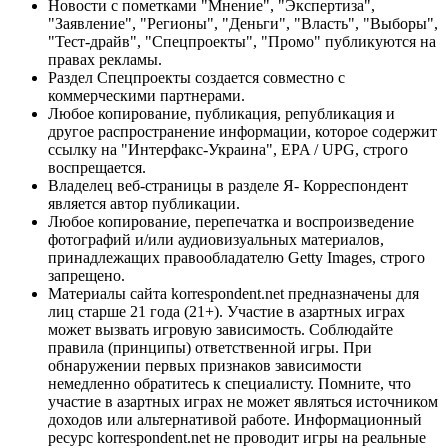
Новости с пометками "Мнение", "Экспертиза",
"Заявление", "Регионы", "Деньги", "Власть", "Выборы",
"Тест-драйв", "Спецпроекты", "Промо" публикуются на
правах рекламы.
Раздел Спецпроекты создается совместно с
коммерческими партнерами.
Любое копирование, публикация, републикация и
другое распространение информации, которое содержит
ссылку на "Интерфакс-Украина", EPA / UPG, строго
воспрещается.
Владелец веб-страницы в разделе Я- Корреспондент
является автор публикации.
Любое копирование, перепечатка и воспроизведение
фотографий и/или аудиовизуальных материалов,
принадлежащих правообладателю Getty Images, строго
запрещено.
Материалы сайта korrespondent.net предназначены для
лиц старше 21 года (21+). Участие в азартных играх
может вызвать игровую зависимость. Соблюдайте
правила (принципы) ответственной игры. При
обнаружении первых признаков зависимости
немедленно обратитесь к специалисту. Помните, что
участие в азартных играх не может являться источником
доходов или альтернативой работе. Информационный
ресурс korrespondent.net не проводит игры на реальные