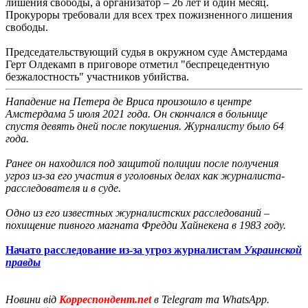
лишения свободы, а организатор – 26 лет и один месяц.
Прокуроры требовали для всех трех пожизненного лишения
свободы.
Председательствующий судья в окружном суде Амстердама
Герт Олдекамп в приговоре отметил "беспрецедентную
безжалостность" участников убийства.
Нападение на Петера де Вриса произошло в центре
Амстердама 5 июля 2021 года. Он скончался в больнице
спустя девять дней после покушения. Журналисту было 64
года.
Ранее он находился под защитой полиции после получения
угроз из-за его участия в уголовных делах как журналиста-
расследователя и в суде.
Одно из его известных журналистских расследований –
похищение пивного магната Фредди Хайнекена в 1983 году.
Начато расследование из-за угроз журналистам
Украинской
правды
Новини від
Корреспондент.net
в Telegram та WhatsApp.