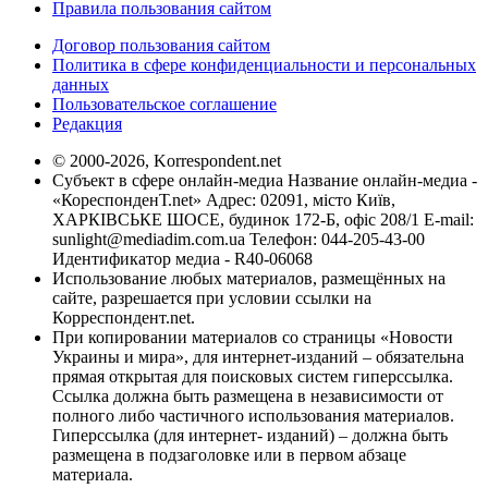
Правила пользования сайтом
Договор пользования сайтом
Политика в сфере конфиденциальности и персональных
данных
Пользовательское соглашение
Редакция
© 2000-2026, Korrespondent.net
Субъект в сфере онлайн-медиа Название онлайн-медиа -
«КореспонденТ.net» Адрес: 02091, місто Київ,
ХАРКІВСЬКЕ ШОСЕ, будинок 172-Б, офіс 208/1 E-mail:
sunlight@mediadim.com.ua
Телефон: 044-205-43-00
Идентификатор медиа - R40-06068
Использование любых материалов, размещённых на
сайте, разрешается при условии ссылки на
Корреспондент.net.
При копировании материалов со страницы «Новости
Украины и мира», для интернет-изданий – обязательна
прямая открытая для поисковых систем гиперссылка.
Ссылка должна быть размещена в независимости от
полного либо частичного использования материалов.
Гиперссылка (для интернет- изданий) – должна быть
размещена в подзаголовке или в первом абзаце
материала.