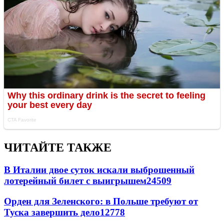
ЧИТАЙТЕ ТАКЖЕ
В Италии двое суток искали выброшенный
лотерейный билет с выигрышем
24509
Орден для Зеленского: в Польше требуют от
Туска завершить дело
12778