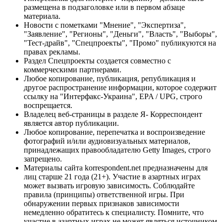
размещена в подзаголовке или в первом абзаце
материала.
Новости с пометками "Мнение", "Экспертиза",
"Заявление", "Регионы", "Деньги", "Власть", "Выборы",
"Тест-драйв", "Спецпроекты", "Промо" публикуются на
правах рекламы.
Раздел Спецпроекты создается совместно с
коммерческими партнерами.
Любое копирование, публикация, републикация и
другое распространение информации, которое содержит
ссылку на "Интерфакс-Украина", EPA / UPG, строго
воспрещается.
Владелец веб-страницы в разделе Я- Корреспондент
является автор публикации.
Любое копирование, перепечатка и воспроизведение
фотографий и/или аудиовизуальных материалов,
принадлежащих правообладателю Getty Images, строго
запрещено.
Материалы сайта korrespondent.net предназначены для
лиц старше 21 года (21+). Участие в азартных играх
может вызвать игровую зависимость. Соблюдайте
правила (принципы) ответственной игры. При
обнаружении первых признаков зависимости
немедленно обратитесь к специалисту. Помните, что
участие в азартных играх не может являться источником