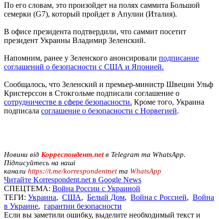
По его словам, это произойдет на полях саммита Большой
семерки (G7), который пройдет в Апулии (Италия).
В офисе президента подтвердили, что саммит посетит
президент Украины Владимир Зеленский.
Напомним, ранее у Зеленского анонсировали
подписание
соглашений о безопасности с США и Японией.
Сообщалось, что Зеленский и премьер-министр Швеции Ульф
Кристерссон в Стокгольме подписали соглашение о
сотрудничестве в сфере безопасности.
Кроме того, Украина
подписала
соглашение о безопасности с Норвегией
.
Новини від
Корреспондент.net
в Telegram та WhatsApp.
Підписуйтесь на наші
канали
https://t.me/korrespondentnet
та
WhatsApp
Читайте Korrespondent.net в Google News
СПЕЦТЕМА:
Война России с Украиной
ТЕГИ:
Украина
,
США
,
Белый Дом
,
Война с Россией
,
Война
в Украине
,
гарантии безопасности
Если вы заметили ошибку, выделите необходимый текст и