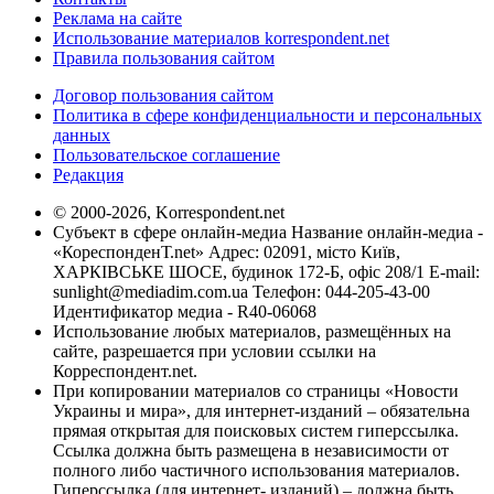
Реклама на сайте
Использование материалов korrespondent.net
Правила пользования сайтом
Договор пользования сайтом
Политика в сфере конфиденциальности и персональных
данных
Пользовательское соглашение
Редакция
© 2000-2026, Korrespondent.net
Субъект в сфере онлайн-медиа Название онлайн-медиа -
«КореспонденТ.net» Адрес: 02091, місто Київ,
ХАРКІВСЬКЕ ШОСЕ, будинок 172-Б, офіс 208/1 E-mail:
sunlight@mediadim.com.ua
Телефон: 044-205-43-00
Идентификатор медиа - R40-06068
Использование любых материалов, размещённых на
сайте, разрешается при условии ссылки на
Корреспондент.net.
При копировании материалов со страницы «Новости
Украины и мира», для интернет-изданий – обязательна
прямая открытая для поисковых систем гиперссылка.
Ссылка должна быть размещена в независимости от
полного либо частичного использования материалов.
Гиперссылка (для интернет- изданий) – должна быть