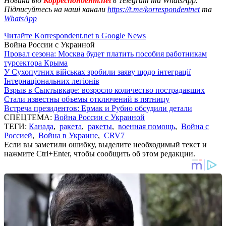
Новини від
Корреспондент.net
в Telegram та WhatsApp.
Підписуйтесь на наші канали
https://t.me/korrespondentnet
та
WhatsApp
Читайте Korrespondent.net в Google News
Война России с Украиной
Провал сезона: Москва будет платить пособия работникам
турсектора Крыма
У Сухопутних військах зробили заяву щодо інтеграції
Інтернаціональних легіонів
Взрыв в Сыктывкаре: возросло количество пострадавших
Стали известны объемы отключений в пятницу
Встреча президентов: Ермак и Рубио обсудили детали
СПЕЦТЕМА:
Война России с Украиной
ТЕГИ:
Канада
,
ракета
,
ракеты
,
военная помощь
,
Война с
Россией
,
Война в Украине
,
CRV7
Если вы заметили ошибку, выделите необходимый текст и
нажмите Ctrl+Enter, чтобы сообщить об этом редакции.