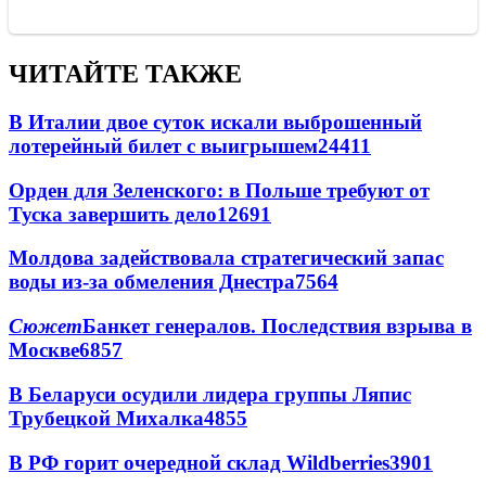
ЧИТАЙТЕ ТАКЖЕ
В Италии двое суток искали выброшенный
лотерейный билет с выигрышем
24411
Орден для Зеленского: в Польше требуют от
Туска завершить дело
12691
Молдова задействовала стратегический запас
воды из-за обмеления Днестра
7564
Сюжет
Банкет генералов. Последствия взрыва в
Москве
6857
В Беларуси осудили лидера группы Ляпис
Трубецкой Михалка
4855
В РФ горит очередной склад Wildberries
3901