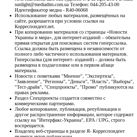
sunlight@mediadim.com.ua
Телефон: 044-205-43-00
Идентификатор медиа - R40-06068
Использование любых материалов, размещённых на
сайте, разрешается при условии ссылки на
Корреспондент.net.
При копировании материалов со страницы «Новости
Украины и мира», для интернет-изданий – обязательна
прямая открытая для поисковых систем гиперссылка.
Ссылка должна быть размещена в независимости от
полного либо частичного использования материалов.
Гиперссылка (для интернет- изданий) – должна быть
размещена в подзаголовке или в первом абзаце
материала.
Новости с пометками "Мнение", "Экспертиза",
"Заявление", "Регионы", "Деньги", "Власть", "Выборы",
"Тест-драйв", "Спецпроекты", "Промо" публикуются на
правах рекламы.
Раздел Спецпроекты создается совместно с
коммерческими партнерами.
Любое копирование, публикация, републикация и
другое распространение информации, которое содержит
ссылку на "Интерфакс-Украина", EPA / UPG, строго
воспрещается.
Владелец веб-страницы в разделе Я- Корреспондент
является автор публикации.