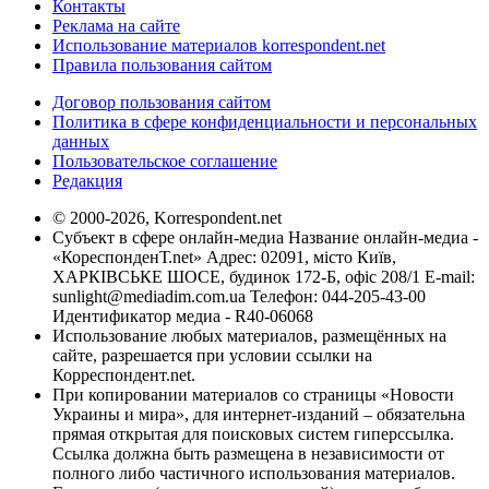
Контакты
Реклама на сайте
Использование материалов korrespondent.net
Правила пользования сайтом
Договор пользования сайтом
Политика в сфере конфиденциальности и персональных
данных
Пользовательское соглашение
Редакция
© 2000-2026, Korrespondent.net
Субъект в сфере онлайн-медиа Название онлайн-медиа -
«КореспонденТ.net» Адрес: 02091, місто Київ,
ХАРКІВСЬКЕ ШОСЕ, будинок 172-Б, офіс 208/1 E-mail:
sunlight@mediadim.com.ua
Телефон: 044-205-43-00
Идентификатор медиа - R40-06068
Использование любых материалов, размещённых на
сайте, разрешается при условии ссылки на
Корреспондент.net.
При копировании материалов со страницы «Новости
Украины и мира», для интернет-изданий – обязательна
прямая открытая для поисковых систем гиперссылка.
Ссылка должна быть размещена в независимости от
полного либо частичного использования материалов.