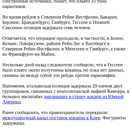
собственные источники, пишет, что изъято 35 тонн
наркотиков.
Во время рейдов в Северном Рейне-Вестфалии, Баварии,
Берлине, Бранденбурге, Гамбурге, Гессене и Нижней
Саксонии полиция задержала семь человек.
Отмечается, что операции проходили, в частности, в Бонне,
Кельне, Леверкузене, районе Рейн-Зиг и Вахтберге в
Северном Рейне-Вестфалии, в Мюнхене и Гамбурге, а также
во Франкфурте-на-Майне.
Несколько дней назад следователи сообщили, что в Гессене
было изъято около полутонны кокаина, но пока нет данных,
связаны ли между собой эти рейды против наркомафии.
Напомним, итальянская полиция задержала 29 членов двух
группировок, связанных с неаполитанской мафией Каморра, в
больших масштабах
завозивших в страну кокаин из Южной
Америки
.
Ранее сообщалось, что правоохранители перекрыли
международный канал поставок кокаина в Киев
. Фигуранты
задержаны.