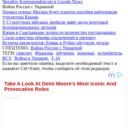
Читайте Korrespondent.net в Google News
Война России с Украиной
Провал сезона: Москва будет платить пособия работникам
турсектора Крыма
У Сухопутних військах зробили заяву щодо інтеграції
Інтернаціональних легіонів
Взрыв в Сыктывкаре: возросло количество пострадавших
Стали известны объемы отключений в пятницу
Встреча президентов: Ермак и Рубио обсудили детали
СПЕЦТЕМА:
Война России с Украиной
ТЕГИ:
самолет
,
Франция
,
обучение
,
военные
,
истребитель
,
ВСУ
,
Война в Украине
,
F-16
Если вы заметили ошибку, выделите необходимый текст и
нажмите Ctrl+Enter, чтобы сообщить об этом редакции.