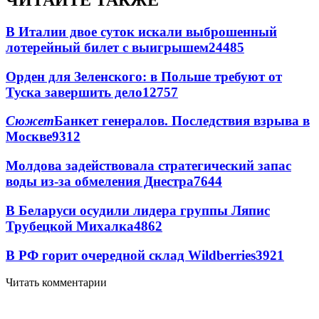
ЧИТАЙТЕ ТАКЖЕ
В Италии двое суток искали выброшенный
лотерейный билет с выигрышем
24485
Орден для Зеленского: в Польше требуют от
Туска завершить дело
12757
Сюжет
Банкет генералов. Последствия взрыва в
Москве
9312
Молдова задействовала стратегический запас
воды из-за обмеления Днестра
7644
В Беларуси осудили лидера группы Ляпис
Трубецкой Михалка
4862
В РФ горит очередной склад Wildberries
3921
Читать комментарии