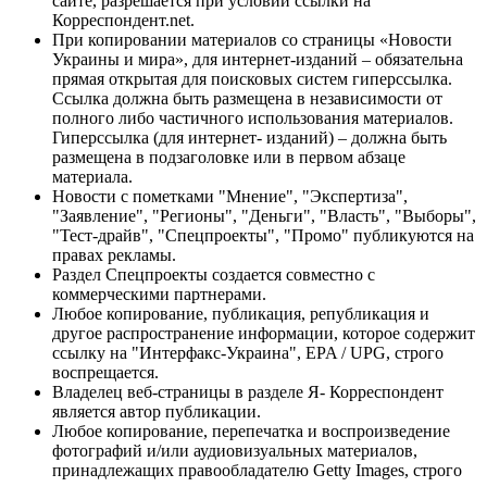
сайте, разрешается при условии ссылки на
Корреспондент.net.
При копировании материалов со страницы «Новости
Украины и мира», для интернет-изданий – обязательна
прямая открытая для поисковых систем гиперссылка.
Ссылка должна быть размещена в независимости от
полного либо частичного использования материалов.
Гиперссылка (для интернет- изданий) – должна быть
размещена в подзаголовке или в первом абзаце
материала.
Новости с пометками "Мнение", "Экспертиза",
"Заявление", "Регионы", "Деньги", "Власть", "Выборы",
"Тест-драйв", "Спецпроекты", "Промо" публикуются на
правах рекламы.
Раздел Спецпроекты создается совместно с
коммерческими партнерами.
Любое копирование, публикация, републикация и
другое распространение информации, которое содержит
ссылку на "Интерфакс-Украина", EPA / UPG, строго
воспрещается.
Владелец веб-страницы в разделе Я- Корреспондент
является автор публикации.
Любое копирование, перепечатка и воспроизведение
фотографий и/или аудиовизуальных материалов,
принадлежащих правообладателю Getty Images, строго