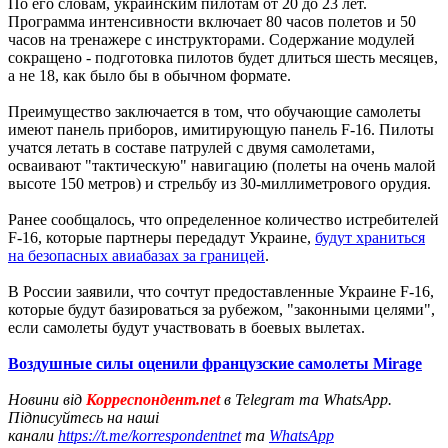
По его словам, украинским пилотам от 20 до 23 лет.
Программа интенсивности включает 80 часов полетов и 50
часов на тренажере с инструкторами. Содержание модулей
сокращено - подготовка пилотов будет длиться шесть месяцев,
а не 18, как было бы в обычном формате.
Преимущество заключается в том, что обучающие самолеты
имеют панель приборов, имитирующую панель F-16. Пилоты
учатся летать в составе патрулей с двумя самолетами,
осваивают "тактическую" навигацию (полеты на очень малой
высоте 150 метров) и стрельбу из 30-миллиметрового орудия.
Ранее сообщалось, что определенное количество истребителей
F-16, которые партнеры передадут Украине,
будут храниться
на безопасных авиабазах за границей
.
В России заявили, что сочтут предоставленные Украине F-16,
которые будут базироваться за рубежом, "законными целями",
если самолеты будут участвовать в боевых вылетах.
Воздушные силы оценили французские самолеты Mirage
Новини від
Корреспондент.net
в Telegram та WhatsApp.
Підписуйтесь на наші
канали
https://t.me/korrespondentnet
та
WhatsApp