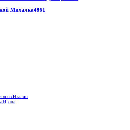
цкой Михалка
4861
ков из Италии
ы Ирана