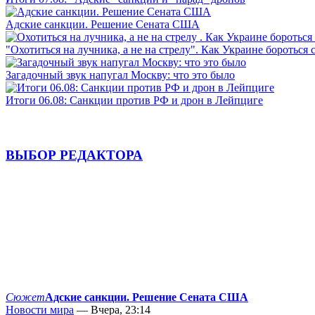
Адские санкции. Решение Сената США
"Охотиться на лучника, а не на стрелу". Как Украине бороться 
Загадочный звук напугал Москву: что это было
Итоги 06.08: Санкции против РФ и дрон в Лейпциге
ВЫБОР РЕДАКТОРА
Сюжет
Адские санкции. Решение Сената США
Новости мира
— Вчера, 23:14