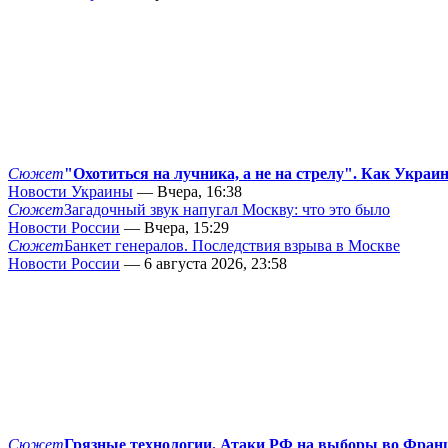
Сюжет
"Охотиться на лучника, а не на стрелу". Как Украи
Новости Украины
— Вчера, 16:38
Сюжет
Загадочный звук напугал Москву: что это было
Новости России
— Вчера, 15:29
Сюжет
Банкет генералов. Последствия взрыва в Москве
Новости России
— 6 августа 2026, 23:58
Сюжет
Грязные технологии. Атаки РФ на выборы во Фран