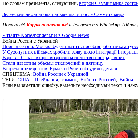
По словам президента, следующий,
второй Саммит мира состои
Зеленский анонсировал новые шаги после Саммита мира
Новини від
Корреспондент.net
в Telegram та WhatsApp. Підпис
Читайте Korrespondent.net в Google News
Война России с Украиной
Провал сезона: Москва будет платить пособия работникам тур
У Сухопутних військах зробили заяву щодо інтеграції Інтернац
Взрыв в Сыктывкаре: возросло количество пострадавших
Стали известны объемы отключений в пятницу
Встреча президентов: Ермак и Рубио обсудили детали
СПЕЦТЕМА:
Война России с Украиной
ТЕГИ:
США
,
Швейцария
,
саммит
,
Война с Россией
,
Война в
Если вы заметили ошибку, выделите необходимый текст и нажми