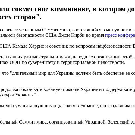
ли совместное коммюнике, в котором до
сех сторон".
считает успешным Саммит мира, состоявшийся в минувшие выхо
ональной безопасности США Джон Кирби во время
пресс-конфер
 США Камала Харрис и советник по вопросам нацбезопасности 
дставлявших разные страны и международные организации, чтобы
ипах ООН по суверенитету и территориальной целостности.
то "длительный мир для Украины должен быть обеспечен ее соб
родолжат оказывать военную помощь Украине и поддерживать ук
уктуры Украины".
льную гуманитарную помощь людям в Украине, пострадавшим от 
бальный Саммит мира, организованный Украиной. Зеленский за