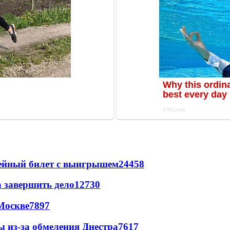
рейный билет с выигрышем
24458
а завершить дело
12730
Москве
7897
ы из-за обмеления Днестра
7617