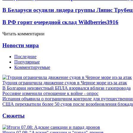
В Беларуси осудили лидера группы Ляпис Трубе
В РФ горит очередной склад Wildberries
3916
Читать комментарии
Новости мира
Последние
Популярные
Комментируемые
Турция ограничила движение судов в Черное море из-за атак
В Болгарии неизвестный БПЛА взорвался вблизи газопровода
Россияне изменили отношение к войне - опрос
Испания объявила о пограничном контроле для путешественни
США перехватили более 50 судов после возобновления блокад
Сюжеты
Итоги 07.08: "Адские" санкции и "парад" дронов