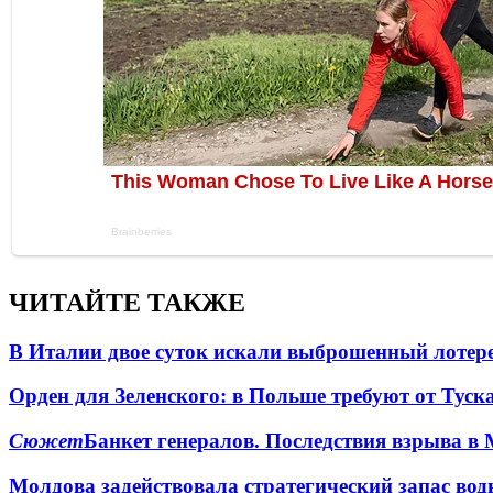
ЧИТАЙТЕ ТАКЖЕ
В Италии двое суток искали выброшенный лоте
Орден для Зеленского: в Польше требуют от Туск
Сюжет
Банкет генералов. Последствия взрыва в 
Молдова задействовала стратегический запас вод