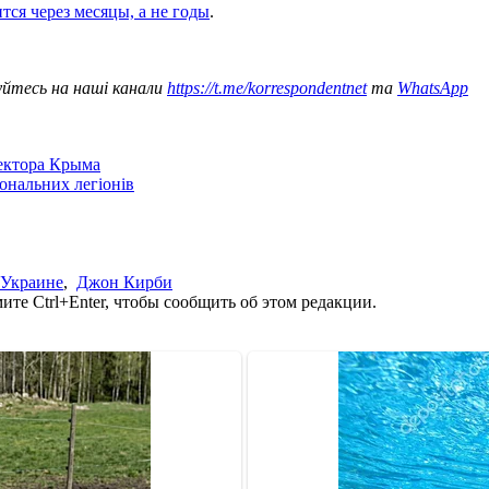
тся через месяцы, а не годы
.
уйтесь на наші канали
https://t.me/korrespondentnet
та
WhatsApp
сектора Крыма
іональних легіонів
 Украине
,
Джон Кирби
те Ctrl+Enter, чтобы сообщить об этом редакции.