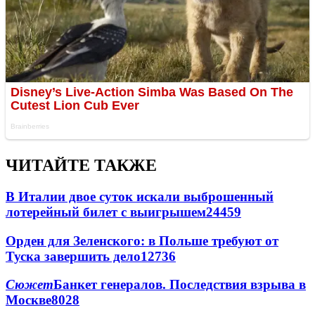
ЧИТАЙТЕ ТАКЖЕ
В Италии двое суток искали выброшенный
лотерейный билет с выигрышем
24459
Орден для Зеленского: в Польше требуют от
Туска завершить дело
12736
Сюжет
Банкет генералов. Последствия взрыва в
Москве
8028