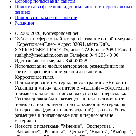
Договор пользования сайтом
Политика в сфере конфиденциальности и персональных
данных
Пользовательское соглашение
Редакция
© 2000-2026, Korrespondent.net
Субъект в сфере онлайн-медиа Название онлайн-медиа -
«КореспонденТ.net» Адрес: 02091, місто Київ,
ХАРКІВСЬКЕ ШОСЕ, будинок 172-Б, офіс 208/1 E-mail:
sunlight@mediadim.com.ua
Телефон: 044-205-43-00
Идентификатор медиа - R40-06068
Использование любых материалов, размещённых на
сайте, разрешается при условии ссылки на
Корреспондент.net.
При копировании материалов со страницы «Новости
Украины и мира», для интернет-изданий – обязательна
прямая открытая для поисковых систем гиперссылка.
Ссылка должна быть размещена в независимости от
полного либо частичного использования материалов.
Гиперссылка (для интернет- изданий) – должна быть
размещена в подзаголовке или в первом абзаце
материала.
Новости с пометками "Мнение", "Экспертиза",
"Заявление", "Регионы", "Деньги", "Власть", "Выборы",