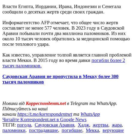
Власти Египта, Иордании, Ирана, Индонезии и Сенегала
сообщили о десятках жертв среди своих граждан.
Информагентство AFP отмечает, что общее число жертв
составляет не менее 577 человек. В 2023 году в Саудовской
Аравии побывали почти два миллиона паломников. Из них
около 10 тысяч человек обратились за медицинской помощью
после теплового удара.
Как известно, управление толпой является главной проблемой
власти Мекки. В 2015 году во время давки
погибли более 2
тысяч паломников.
Саудовская Аравия не пропустила в Мекку более 300
тысяч паломников
Новини від
Корреспондент.net
в Telegram та WhatsApp.
Підписуйтесь на наші
канали
https://t.me/korrespondentnet
та
WhatsApp
Читайте Korrespondent.net в Google News
ТЕГИ:
погода
,
Саудовская Аравия
,
Хадж
,
жертвы
,
жара
,
паломники
,
пострадавшие
,
погибшие
,
Мекка
,
верующие