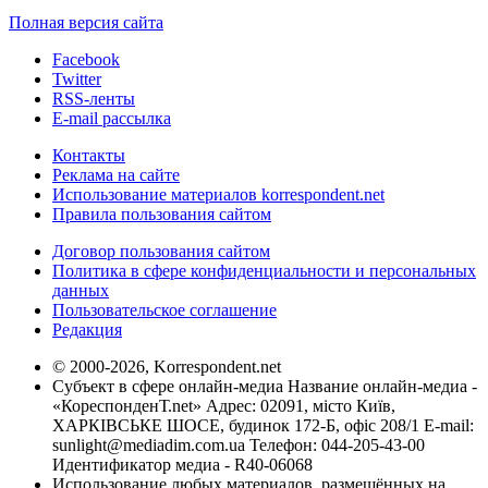
Полная версия сайта
Facebook
Twitter
RSS-ленты
E-mail рассылка
Контакты
Реклама на сайте
Использование материалов korrespondent.net
Правила пользования сайтом
Договор пользования сайтом
Политика в сфере конфиденциальности и персональных
данных
Пользовательское соглашение
Редакция
© 2000-2026, Korrespondent.net
Субъект в сфере онлайн-медиа Название онлайн-медиа -
«КореспонденТ.net» Адрес: 02091, місто Київ,
ХАРКІВСЬКЕ ШОСЕ, будинок 172-Б, офіс 208/1 E-mail:
sunlight@mediadim.com.ua
Телефон: 044-205-43-00
Идентификатор медиа - R40-06068
Использование любых материалов, размещённых на