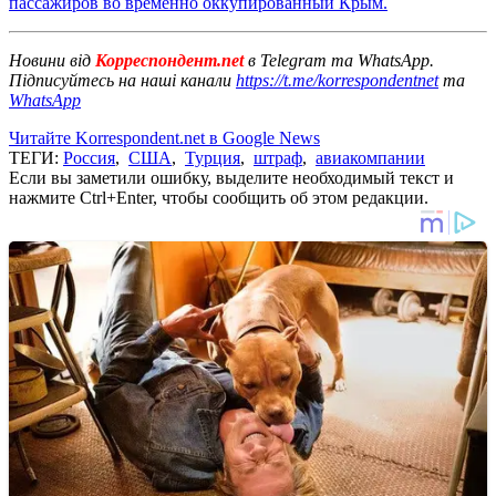
пассажиров во временно оккупированный Крым.
Новини від
Корреспондент.net
в Telegram та WhatsApp.
Підписуйтесь на наші канали
https://t.me/korrespondentnet
та
WhatsApp
Читайте Korrespondent.net в Google News
ТЕГИ:
Россия
,
США
,
Турция
,
штраф
,
авиакомпании
Если вы заметили ошибку, выделите необходимый текст и
нажмите Ctrl+Enter, чтобы сообщить об этом редакции.