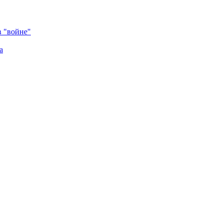
в "войне"
а