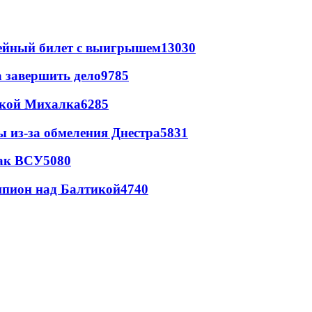
рейный билет с выигрышем
13030
а завершить дело
9785
цкой Михалка
6285
ы из-за обмеления Днестра
5831
так ВСУ
5080
шпион над Балтикой
4740