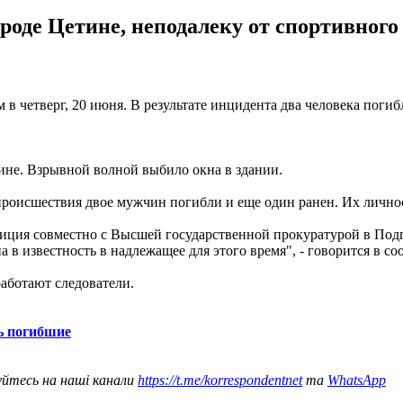
роде Цетине, неподалеку от спортивног
в четверг, 20 июня. В результате инцидента два человека поги
тине. Взрывной волной выбило окна в здании.
 происшествия двое мужчин погибли и еще один ранен. Их лично
лиция совместно с Высшей государственной прокуратурой в По
на в известность в надлежащее для этого время", - говорится в 
аботают следователи.
ь погибшие
уйтесь на наші канали
https://t.me/korrespondentnet
та
WhatsApp