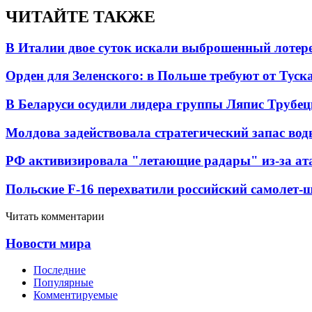
ЧИТАЙТЕ ТАКЖЕ
В Италии двое суток искали выброшенный лоте
Орден для Зеленского: в Польше требуют от Туск
В Беларуси осудили лидера группы Ляпис Трубе
Молдова задействовала стратегический запас вод
РФ активизировала "летающие радары" из-за а
Польские F-16 перехватили российский самолет-
Читать комментарии
Новости мира
Последние
Популярные
Комментируемые