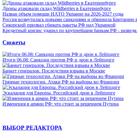
Дроны атаковали склад Wildberries в Екатеринбурге
Назван объем помощи НАТО Украине на 2026-2027 годы
Россия возмутилась новыми санкциями и обвинила Британию 
Сикорский призвал сбивать ракеты РФ над Украиной
Кредитный кризис ударил по крупнейшим банкам РФ - разведк
Сюжеты
Итоги 06.08: Санкции против РФ и дрон в Лейпциге
Банкет генералов. Последствия взрыва в Москве
Грязные технологии. Атаки РФ на выборы во Франции
Эскалация для Европы. Российский дрон в Лейпциге
Изменения в армии РФ: что стоит за решением Путина
ВЫБОР РЕДАКТОРА