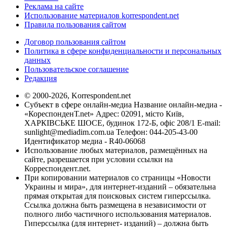
Реклама на сайте
Использование материалов korrespondent.net
Правила пользования сайтом
Договор пользования сайтом
Политика в сфере конфиденциальности и персональных
данных
Пользовательское соглашение
Редакция
© 2000-2026, Korrespondent.net
Субъект в сфере онлайн-медиа Название онлайн-медиа -
«КореспонденТ.net» Адрес: 02091, місто Київ,
ХАРКІВСЬКЕ ШОСЕ, будинок 172-Б, офіс 208/1 E-mail:
sunlight@mediadim.com.ua
Телефон: 044-205-43-00
Идентификатор медиа - R40-06068
Использование любых материалов, размещённых на
сайте, разрешается при условии ссылки на
Корреспондент.net.
При копировании материалов со страницы «Новости
Украины и мира», для интернет-изданий – обязательна
прямая открытая для поисковых систем гиперссылка.
Ссылка должна быть размещена в независимости от
полного либо частичного использования материалов.
Гиперссылка (для интернет- изданий) – должна быть