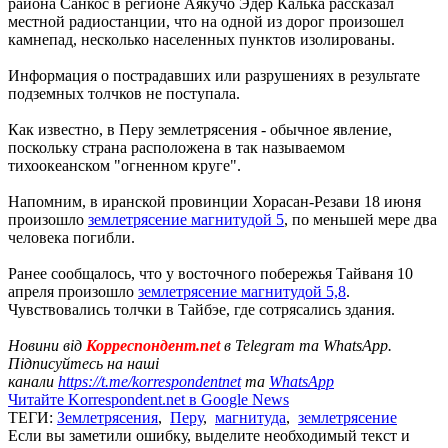
района Санкос в регионе Аякучо Эдер Калька рассказал
местной радиостанции, что на одной из дорог произошел
камнепад, несколько населенных пунктов изолированы.
Информация о пострадавших или разрушениях в результате
подземных толчков не поступала.
Как известно, в Перу землетрясения - обычное явление,
поскольку страна расположена в так называемом
тихоокеанском "огненном круге".
Напомним, в иранской провинции Хорасан-Резави 18 июня
произошло
землетрясение магнитудой 5
, по меньшей мере два
человека погибли.
Ранее сообщалось, что у восточного побережья Тайваня 10
апреля произошло
землетрясение магнитудой 5,8
.
Чувствовались толчки в Тайбэе, где сотрясались здания.
Новини від
Корреспондент.net
в Telegram та WhatsApp.
Підписуйтесь на наші
канали
https://t.me/korrespondentnet
та
WhatsApp
Читайте Korrespondent.net в Google News
ТЕГИ:
Землетрясения
,
Перу
,
магнитуда
,
землетрясение
Если вы заметили ошибку, выделите необходимый текст и