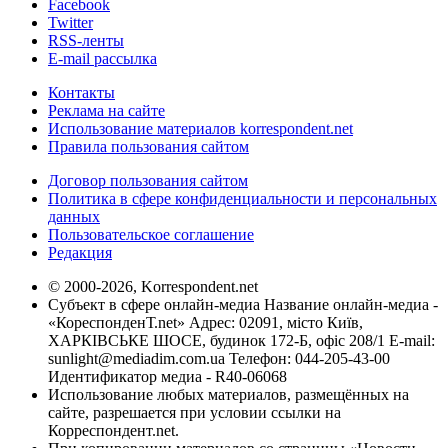
Facebook
Twitter
RSS-ленты
E-mail рассылка
Контакты
Реклама на сайте
Использование материалов korrespondent.net
Правила пользования сайтом
Договор пользования сайтом
Политика в сфере конфиденциальности и персональных
данных
Пользовательское соглашение
Редакция
© 2000-2026, Korrespondent.net
Субъект в сфере онлайн-медиа Название онлайн-медиа -
«КореспонденТ.net» Адрес: 02091, місто Київ,
ХАРКІВСЬКЕ ШОСЕ, будинок 172-Б, офіс 208/1 E-mail:
sunlight@mediadim.com.ua
Телефон: 044-205-43-00
Идентификатор медиа - R40-06068
Использование любых материалов, размещённых на
сайте, разрешается при условии ссылки на
Корреспондент.net.