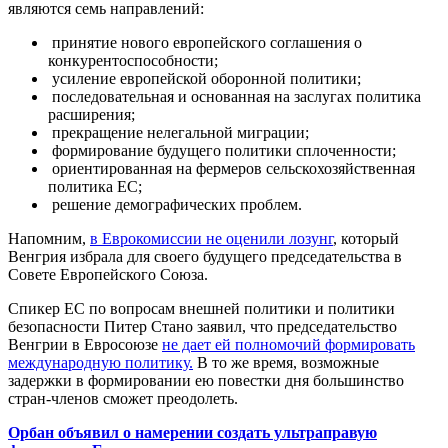
являются семь направлений:
принятие нового европейского соглашения о
конкурентоспособности;
усиление европейской оборонной политики;
последовательная и основанная на заслугах политика
расширения;
прекращение нелегальной миграции;
формирование будущего политики сплоченности;
ориентированная на фермеров сельскохозяйственная
политика ЕС;
решение демографических проблем.
Напомним,
в Еврокомиссии не оценили лозунг
, который
Венгрия избрала для своего будущего председательства в
Совете Европейского Союза.
Спикер ЕС по вопросам внешней политики и политики
безопасности Питер Стано заявил, что председательство
Венгрии в Евросоюзе
не дает ей полномочий формировать
международную политику.
В то же время, возможные
задержки в формировании ею повестки дня большинство
стран-членов сможет преодолеть.
Орбан объявил о намерении создать ультраправую