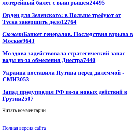
лотерейный билет с выигрышем
24495
Орден для Зеленского: в Польше требуют от
Туска завершить дело
12764
Сюжет
Банкет генералов. Последствия взрыва в
Москве
9643
Молдова задействовала стратегический запас
воды из-за обмеления Днестра
7440
Украина поставила Путина перед дилеммой -
СМИ
3053
Запад предупредил РФ из-за новых действий в
Грузии
2507
Читать комментарии
Полная версия сайта