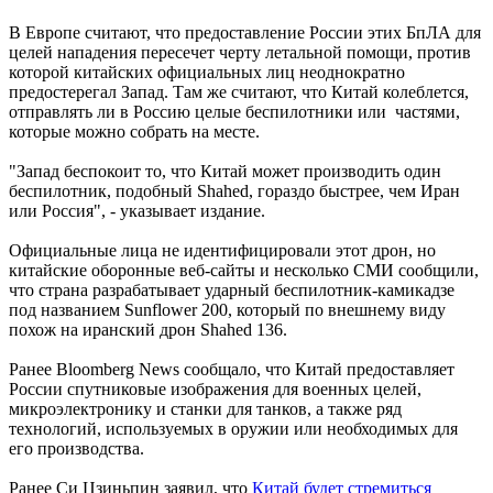
В Европе считают, что предоставление России этих БпЛА для
целей нападения пересечет черту летальной помощи, против
которой китайских официальных лиц неоднократно
предостерегал Запад. Там же считают, что Китай колеблется,
отправлять ли в Россию целые беспилотники или частями,
которые можно собрать на месте.
"Запад беспокоит то, что Китай может производить один
беспилотник, подобный Shahed, гораздо быстрее, чем Иран
или Россия", - указывает издание.
Официальные лица не идентифицировали этот дрон, но
китайские оборонные веб-сайты и несколько СМИ сообщили,
что страна разрабатывает ударный беспилотник-камикадзе
под названием Sunflower 200, который по внешнему виду
похож на иранский дрон Shahed 136.
Ранее Bloomberg News сообщало, что Китай предоставляет
России спутниковые изображения для военных целей,
микроэлектронику и станки для танков, а также ряд
технологий, используемых в оружии или необходимых для
его производства.
Ранее Си Цзиньпин заявил, что
Китай будет стремиться