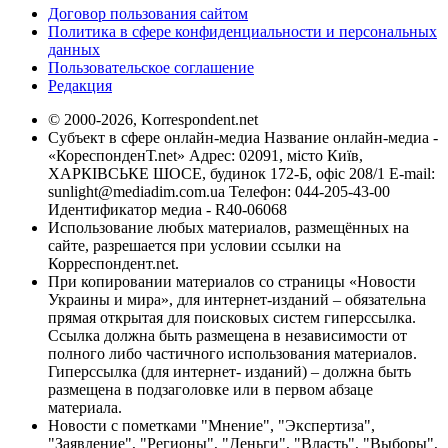
Договор пользования сайтом
Политика в сфере конфиденциальности и персональных
данных
Пользовательское соглашение
Редакция
© 2000-2026, Korrespondent.net
Субъект в сфере онлайн-медиа Название онлайн-медиа -
«КореспонденТ.net» Адрес: 02091, місто Київ,
ХАРКІВСЬКЕ ШОСЕ, будинок 172-Б, офіс 208/1 E-mail:
sunlight@mediadim.com.ua
Телефон: 044-205-43-00
Идентификатор медиа - R40-06068
Использование любых материалов, размещённых на
сайте, разрешается при условии ссылки на
Корреспондент.net.
При копировании материалов со страницы «Новости
Украины и мира», для интернет-изданий – обязательна
прямая открытая для поисковых систем гиперссылка.
Ссылка должна быть размещена в независимости от
полного либо частичного использования материалов.
Гиперссылка (для интернет- изданий) – должна быть
размещена в подзаголовке или в первом абзаце
материала.
Новости с пометками "Мнение", "Экспертиза",
"Заявление", "Регионы", "Деньги", "Власть", "Выборы",