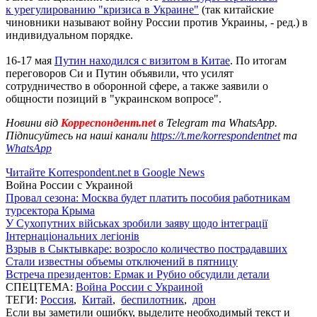
к урегулированию "кризиса в Украине"
(так китайские
чиновники называют войну России против Украины, - ред.) в
индивидуальном порядке.
16-17 мая
Путин находился с визитом в Китае
. По итогам
переговоров Си и Путин объявили, что усилят
сотрудничество в оборонной сфере, а также заявили о
общности позиций в "украинском вопросе".
Новини від
Корреспондент.net
в Telegram та WhatsApp.
Підписуйтесь на наші канали
https://t.me/korrespondentnet
та
WhatsApp
Читайте Korrespondent.net в Google News
Война России с Украиной
Провал сезона: Москва будет платить пособия работникам
турсектора Крыма
У Сухопутних військах зробили заяву щодо інтеграції
Інтернаціональних легіонів
Взрыв в Сыктывкаре: возросло количество пострадавших
Стали известны объемы отключений в пятницу
Встреча президентов: Ермак и Рубио обсудили детали
СПЕЦТЕМА:
Война России с Украиной
ТЕГИ:
Россия
,
Китай
,
беспилотник
,
дрон
Если вы заметили ошибку, выделите необходимый текст и