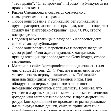
"Тест-драйв", "Спецпроекты", "Промо" публикуются на
правах рекламы.
Раздел Спецпроекты создается совместно с
коммерческими партнерами.
Любое копирование, публикация, републикация и
другое распространение информации, которое содержит
ссылку на "Интерфакс-Украина", EPA / UPG, строго
воспрещается.
Владелец веб-страницы в разделе Я- Корреспондент
является автор публикации.
Любое копирование, перепечатка и воспроизведение
фотографий и/или аудиовизуальных материалов,
принадлежащих правообладателю Getty Images, строго
запрещено.
Материалы сайта korrespondent.net предназначены для
лиц старше 21 года (21+). Участие в азартных играх
может вызвать игровую зависимость. Соблюдайте
правила (принципы) ответственной игры. При
обнаружении первых признаков зависимости
немедленно обратитесь к специалисту. Помните, что
участие в азартных играх не может являться источником
доходов или альтернативой работе. Информационный
ресурс korrespondent.net не проводит игры на реальные
и/или виртуальные деньги, сайт не принимает ни в
какой форме оплату ставок и других платежей, которые