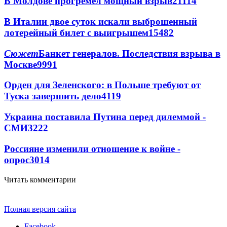
В Молдове прогремел мощный взрыв
21114
В Италии двое суток искали выброшенный
лотерейный билет с выигрышем
15482
Сюжет
Банкет генералов. Последствия взрыва в
Москве
9991
Орден для Зеленского: в Польше требуют от
Туска завершить дело
4119
Украина поставила Путина перед дилеммой -
СМИ
3222
Россияне изменили отношение к войне -
опрос
3014
Читать комментарии
Полная версия сайта
Facebook