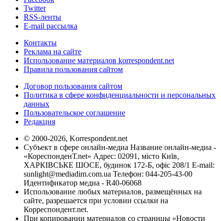
Twitter
RSS-ленты
E-mail рассылка
Контакты
Реклама на сайте
Использование материалов korrespondent.net
Правила пользования сайтом
Договор пользования сайтом
Политика в сфере конфиденциальности и персональных
данных
Пользовательское соглашение
Редакция
© 2000-2026, Korrespondent.net
Субъект в сфере онлайн-медиа Название онлайн-медиа -
«КореспонденТ.net» Адрес: 02091, місто Київ,
ХАРКІВСЬКЕ ШОСЕ, будинок 172-Б, офіс 208/1 E-mail:
sunlight@mediadim.com.ua
Телефон: 044-205-43-00
Идентификатор медиа - R40-06068
Использование любых материалов, размещённых на
сайте, разрешается при условии ссылки на
Корреспондент.net.
При копировании материалов со страницы «Новости