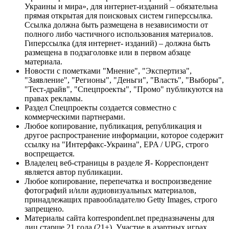
Украины и мира», для интернет-изданий – обязательна
прямая открытая для поисковых систем гиперссылка.
Ссылка должна быть размещена в независимости от
полного либо частичного использования материалов.
Гиперссылка (для интернет- изданий) – должна быть
размещена в подзаголовке или в первом абзаце
материала.
Новости с пометками "Мнение", "Экспертиза",
"Заявление", "Регионы", "Деньги", "Власть", "Выборы",
"Тест-драйв", "Спецпроекты", "Промо" публикуются на
правах рекламы.
Раздел Спецпроекты создается совместно с
коммерческими партнерами.
Любое копирование, публикация, републикация и
другое распространение информации, которое содержит
ссылку на "Интерфакс-Украина", EPA / UPG, строго
воспрещается.
Владелец веб-страницы в разделе Я- Корреспондент
является автор публикации.
Любое копирование, перепечатка и воспроизведение
фотографий и/или аудиовизуальных материалов,
принадлежащих правообладателю Getty Images, строго
запрещено.
Материалы сайта korrespondent.net предназначены для
лиц старше 21 года (21+). Участие в азартных играх