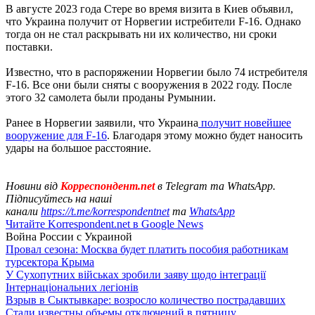
В августе 2023 года Стере во время визита в Киев объявил,
что Украина получит от Норвегии истребители F-16. Однако
тогда он не стал раскрывать ни их количество, ни сроки
поставки.
Известно, что в распоряжении Норвегии было 74 истребителя
F-16. Все они были сняты с вооружения в 2022 году. После
этого 32 самолета были проданы Румынии.
Ранее в Норвегии заявили, что Украина
получит новейшее
вооружение для F-16
. Благодаря этому можно будет наносить
удары на большое расстояние.
Новини від
Корреспондент.net
в Telegram та WhatsApp.
Підписуйтесь на наші
канали
https://t.me/korrespondentnet
та
WhatsApp
Читайте Korrespondent.net в Google News
Война России с Украиной
Провал сезона: Москва будет платить пособия работникам
турсектора Крыма
У Сухопутних військах зробили заяву щодо інтеграції
Інтернаціональних легіонів
Взрыв в Сыктывкаре: возросло количество пострадавших
Стали известны объемы отключений в пятницу