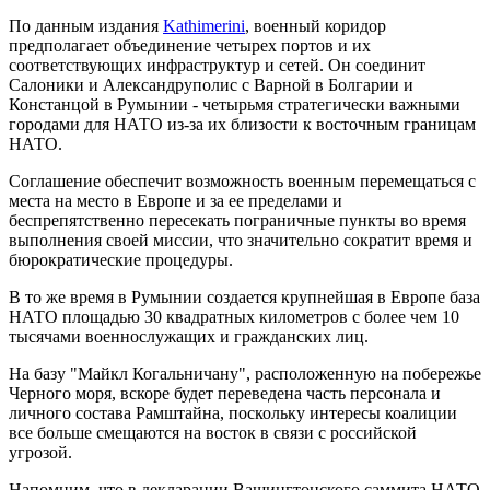
По данным издания
Kathimerini
, военный коридор
предполагает объединение четырех портов и их
соответствующих инфраструктур и сетей. Он соединит
Салоники и Александруполис с Варной в Болгарии и
Констанцой в Румынии - четырьмя стратегически важными
городами для НАТО из-за их близости к восточным границам
НАТО.
Соглашение обеспечит возможность военным перемещаться с
места на место в Европе и за ее пределами и
беспрепятственно пересекать пограничные пункты во время
выполнения своей миссии, что значительно сократит время и
бюрократические процедуры.
В то же время в Румынии создается крупнейшая в Европе база
НАТО площадью 30 квадратных километров с более чем 10
тысячами военнослужащих и гражданских лиц.
На базу "Майкл Когальничану", расположенную на побережье
Черного моря, вскоре будет переведена часть персонала и
личного состава Рамштайна, поскольку интересы коалиции
все больше смещаются на восток в связи с российской
угрозой.
Напомним, что в декларации Вашингтонского саммита НАТО