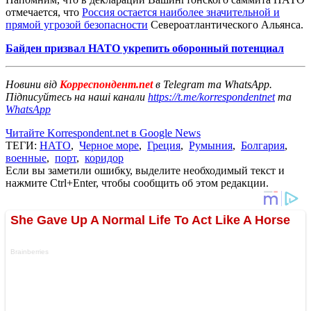
отмечается, что
Россия остается наиболее значительной и
прямой угрозой безопасности
Североатлантического Альянса.
Байден призвал НАТО укрепить оборонный потенциал
Новини від
Корреспондент.net
в Telegram та WhatsApp.
Підписуйтесь на наші канали
https://t.me/korrespondentnet
та
WhatsApp
Читайте Korrespondent.net в Google News
ТЕГИ:
НАТО
,
Черное море
,
Греция
,
Румыния
,
Болгария
,
военные
,
порт
,
коридор
Если вы заметили ошибку, выделите необходимый текст и
нажмите Ctrl+Enter, чтобы сообщить об этом редакции.