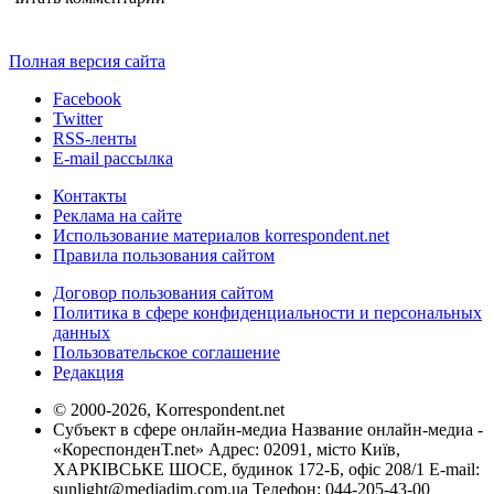
Полная версия сайта
Facebook
Twitter
RSS-ленты
E-mail рассылка
Контакты
Реклама на сайте
Использование материалов korrespondent.net
Правила пользования сайтом
Договор пользования сайтом
Политика в сфере конфиденциальности и персональных
данных
Пользовательское соглашение
Редакция
© 2000-2026, Korrespondent.net
Субъект в сфере онлайн-медиа Название онлайн-медиа -
«КореспонденТ.net» Адрес: 02091, місто Київ,
ХАРКІВСЬКЕ ШОСЕ, будинок 172-Б, офіс 208/1 E-mail:
sunlight@mediadim.com.ua
Телефон: 044-205-43-00