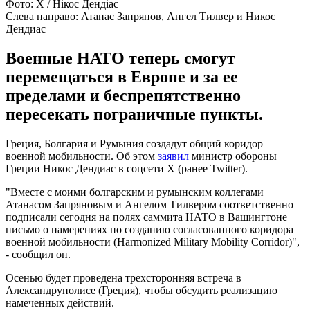
Фото: Х / Нікос Дендіас
Слева направо: Атанас Запрянов, Ангел Тилвер и Никос
Дендиас
Военные НАТО теперь смогут
перемещаться в Европе и за ее
пределами и беспрепятственно
пересекать пограничные пункты.
Греция, Болгария и Румыния создадут общий коридор
военной мобильности. Об этом
заявил
министр обороны
Греции Никос Дендиас в соцсети Х (ранее Twitter).
"Вместе с моими болгарским и румынским коллегами
Атанасом Запряновым и Ангелом Тилвером соответственно
подписали сегодня на полях саммита НАТО в Вашингтоне
письмо о намерениях по созданию согласованного коридора
военной мобильности (Harmonized Military Mobility Corridor)",
- сообщил он.
Осенью будет проведена трехсторонняя встреча в
Александруполисе (Греция), чтобы обсудить реализацию
намеченных действий.