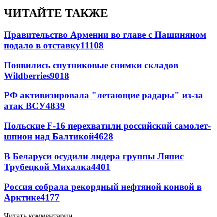
ЧИТАЙТЕ ТАКЖЕ
Правительство Армении во главе с Пашиняном
подало в отставку
11108
Появились спутниковые снимки складов
Wildberries
9018
РФ активизировала "летающие радары" из-за
атак ВСУ
4839
Польские F-16 перехватили российский самолет-
шпион над Балтикой
4628
В Беларуси осудили лидера группы Ляпис
Трубецкой Михалка
4401
Россия собрала рекордный нефтяной конвой в
Арктике
4177
Читать комментарии