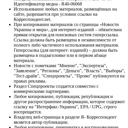
Идентификатор медиа - R40-06068
Использование любых материалов, размещённых на
сайте, разрешается при условии ссылки на
Корреспондент.net.
При копировании материалов со страницы «Новости
Украины и мира», для интернет-изданий – обязательна
прямая открытая для поисковых систем гиперссылка.
Ссылка должна быть размещена в независимости от
полного либо частичного использования материалов.
Гиперссылка (для интернет- изданий) – должна быть
размещена в подзаголовке или в первом абзаце
материала.
Новости с пометками "Мнение", "Экспертиза",
"Заявление", "Регионы", "Деньги", "Власть", "Выборы",
"Тест-драйв", "Спецпроекты", "Промо" публикуются на
правах рекламы.
Раздел Спецпроекты создается совместно с
коммерческими партнерами.
Любое копирование, публикация, републикация и
другое распространение информации, которое содержит
ссылку на "Интерфакс-Украина", EPA / UPG, строго
воспрещается.
Владелец веб-страницы в разделе Я- Корреспондент
является автор публикации.
Любое копирование, перепечатка и воспроизведение