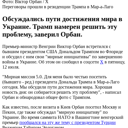
Фото: Віктор Орбан / Х
Переговоры прошли в резиденции Трампа в Мар-а-Лаго
Обсуждались пути достижения мира в
Украине. Трамп намерен решить эту
проблему, заверил Орбан.
Премьер-министр Венгрии Виктор Орбан встретился с
бывшим президентом США Дональдом Трампом во Флориде
и обсудил с ним свои "мирные инициативы" по завершению
войны в Украине. Об этом он сообщил в соцсети
Х
в пятницу,
12 июля.
"Мирная миссия 5.0. Для меня было честью посетить
(бывшего - ред.) президента Дональда Трампа в Мар-а-Лаго
сегодня. Мы обсудили пути достижения мира. Хорошая
новость дня: он собирается решить эту проблему", - написал
Орбан и обнародовал общее фото с Трампом.
Как известно, после визита в Киев Орбан посетил Москву и
Пекин, где также обсуждал "мирную инициативу" по
Украине. Во время саммита НАТО в Вашингтоне венгерский
премьер
пообщался на эту же тему с президентом Турции
Реджепом Тайипом Эрдоганом.