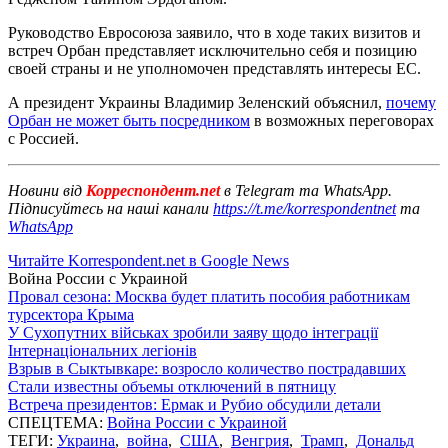
Руководство Евросоюза заявило, что в ходе таких визитов и
встреч Орбан представляет исключительно себя и позицию
своей страны и не уполномочен представлять интересы ЕС.
А президент Украины Владимир Зеленский объяснил,
почему
Орбан не может быть посредником
в возможных переговорах
с Россией.
Новини від
Корреспондент.net
в Telegram та WhatsApp.
Підписуйтесь на наші канали
https://t.me/korrespondentnet
та
WhatsApp
Читайте Korrespondent.net в Google News
Война России с Украиной
Провал сезона: Москва будет платить пособия работникам
турсектора Крыма
У Сухопутних військах зробили заяву щодо інтеграції
Інтернаціональних легіонів
Взрыв в Сыктывкаре: возросло количество пострадавших
Стали известны объемы отключений в пятницу
Встреча президентов: Ермак и Рубио обсудили детали
СПЕЦТЕМА:
Война России с Украиной
ТЕГИ:
Украина
,
война
,
США
,
Венгрия
,
Трамп
,
Дональд