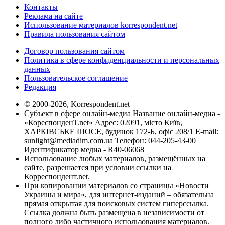
Контакты
Реклама на сайте
Использование материалов korrespondent.net
Правила пользования сайтом
Договор пользования сайтом
Политика в сфере конфиденциальности и персональных
данных
Пользовательское соглашение
Редакция
© 2000-2026, Korrespondent.net
Субъект в сфере онлайн-медиа Название онлайн-медиа -
«КореспонденТ.net» Адрес: 02091, місто Київ,
ХАРКІВСЬКЕ ШОСЕ, будинок 172-Б, офіс 208/1 E-mail:
sunlight@mediadim.com.ua
Телефон: 044-205-43-00
Идентификатор медиа - R40-06068
Использование любых материалов, размещённых на
сайте, разрешается при условии ссылки на
Корреспондент.net.
При копировании материалов со страницы «Новости
Украины и мира», для интернет-изданий – обязательна
прямая открытая для поисковых систем гиперссылка.
Ссылка должна быть размещена в независимости от
полного либо частичного использования материалов.