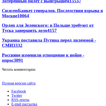
лотерейный билет с выигрышем
15537
Сюжет
Банкет генералов. Последствия взрыва в
Москве
10064
Орден для Зеленского: в Польше требуют от
Туска завершить дело
4157
Украина поставила Путина перед дилеммой -
СМИ
3332
Россияне изменили отношение к войне -
опрос
3091
Читать комментарии
Полная версия сайта
Facebook
Twitter
RSS-ленты
E-mail рассылка