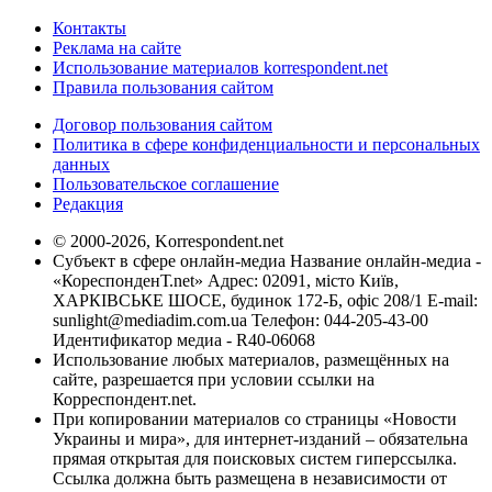
Контакты
Реклама на сайте
Использование материалов korrespondent.net
Правила пользования сайтом
Договор пользования сайтом
Политика в сфере конфиденциальности и персональных
данных
Пользовательское соглашение
Редакция
© 2000-2026, Korrespondent.net
Субъект в сфере онлайн-медиа Название онлайн-медиа -
«КореспонденТ.net» Адрес: 02091, місто Київ,
ХАРКІВСЬКЕ ШОСЕ, будинок 172-Б, офіс 208/1 E-mail:
sunlight@mediadim.com.ua
Телефон: 044-205-43-00
Идентификатор медиа - R40-06068
Использование любых материалов, размещённых на
сайте, разрешается при условии ссылки на
Корреспондент.net.
При копировании материалов со страницы «Новости
Украины и мира», для интернет-изданий – обязательна
прямая открытая для поисковых систем гиперссылка.
Ссылка должна быть размещена в независимости от