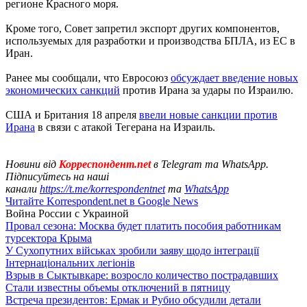
регионе Красного моря.
Кроме того, Совет запретил экспорт других компонентов,
используемых для разработки и производства БПЛА, из ЕС в
Иран.
Ранее мы сообщали, что Евросоюз
обсуждает введение новых
экономических санкций
против Ирана за удары по Израилю.
США и Британия 18 апреля
ввели новые санкции против
Ирана
в связи с атакой Тегерана на Израиль.
Новини від
Корреспондент.net
в Telegram та WhatsApp.
Підписуйтесь на наші
канали
https://t.me/korrespondentnet
та
WhatsApp
Читайте Korrespondent.net в Google News
Война России с Украиной
Провал сезона: Москва будет платить пособия работникам
турсектора Крыма
У Сухопутних військах зробили заяву щодо інтеграції
Інтернаціональних легіонів
Взрыв в Сыктывкаре: возросло количество пострадавших
Стали известны объемы отключений в пятницу
Встреча президентов: Ермак и Рубио обсудили детали