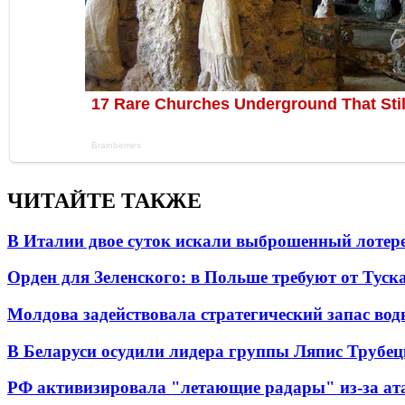
ЧИТАЙТЕ ТАКЖЕ
В Италии двое суток искали выброшенный лоте
Орден для Зеленского: в Польше требуют от Туск
Молдова задействовала стратегический запас вод
В Беларуси осудили лидера группы Ляпис Трубе
РФ активизировала "летающие радары" из-за а