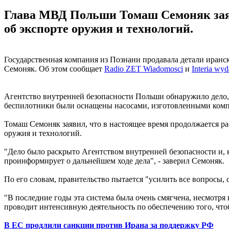
Глава МВД Польши Томаш Семоняк заяв
об экспорте оружия и технологий.
Государственная компания из Познани продавала детали иран
Семоняк. Об этом сообщает
Radio ZET Wiadomosci
и
Interia wyd
Агентство внутренней безопасности Польши обнаружило дело, с
беспилотники были оснащены насосами, изготовленными комп
Томаш Семоняк заявил, что в настоящее время продолжается ра
оружия и технологий.
"Дело было раскрыто Агентством внутренней безопасности и, 
проинформирует о дальнейшем ходе дела", - заверил Семоняк.
По его словам, правительство пытается "усилить все вопросы, 
"В последние годы эта система была очень смягчена, несмотря
проводит интенсивную деятельность по обеспечению того, что
В ЕС продлили санкции против Ирана за поддержку РФ