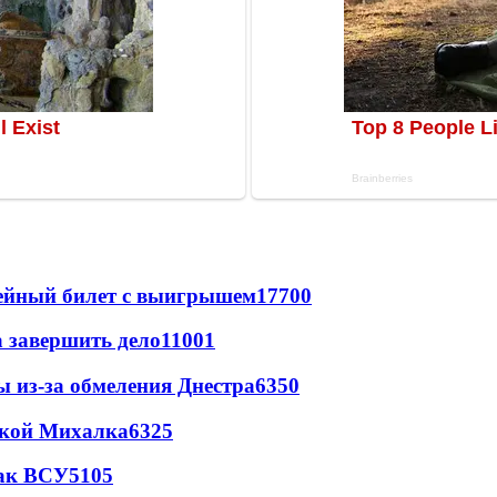
рейный билет с выигрышем
17700
а завершить дело
11001
ы из-за обмеления Днестра
6350
цкой Михалка
6325
так ВСУ
5105