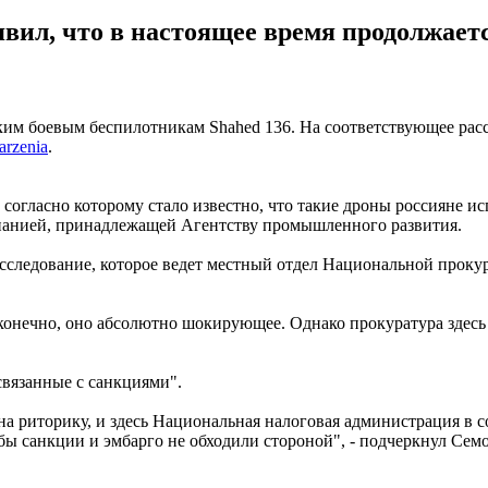
ил, что в настоящее время продолжаетс
ским боевым беспилотникам Shahed 136. На соответствующее ра
arzenia
.
огласно которому стало известно, что такие дроны россияне исп
анией, принадлежащей Агентству промышленного развития.
сследование, которое ведет местный отдел Национальной прокур
конечно, оно абсолютно шокирующее. Однако прокуратура здесь
связанные с санкциями".
 на риторику, и здесь Национальная налоговая администрация в 
бы санкции и эмбарго не обходили стороной", - подчеркнул Сем