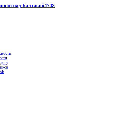
шпион над Балтикой
4748
ости
лдову
ников
 РФ