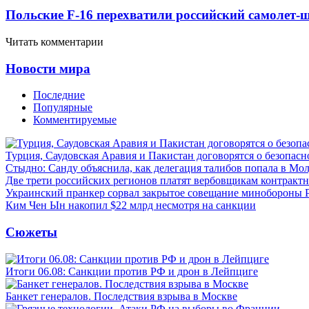
Польские F-16 перехватили российский самолет-
Читать комментарии
Новости мира
Последние
Популярные
Комментируемые
Турция, Саудовская Аравия и Пакистан договорятся о безопасн
Стыдно: Санду объяснила, как делегация талибов попала в Мо
Две трети российских регионов платят вербовщикам контракт
Украинский пранкер сорвал закрытое совещание минобороны
Ким Чен Ын накопил $22 млрд несмотря на санкции
Сюжеты
Итоги 06.08: Санкции против РФ и дрон в Лейпциге
Банкет генералов. Последствия взрыва в Москве