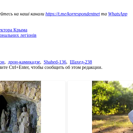
уйтесь на наші канали
https://t.me/korrespondentnet
та
WhatsApp
сектора Крыма
іональних легіонів
он
,
дрон-камикадзе
,
Shahed-136
,
Шахед-238
те Ctrl+Enter, чтобы сообщить об этом редакции.