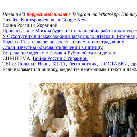
Новини від
Корреспондент.net
в Telegram та WhatsApp. Підпис
Читайте Korrespondent.net в Google News
Война России с Украиной
Провал сезона: Москва будет платить пособия работникам тур
У Сухопутних військах зробили заяву щодо інтеграції Інтернац
Взрыв в Сыктывкаре: возросло количество пострадавших
Стали известны объемы отключений в пятницу
Встреча президентов: Ермак и Рубио обсудили детали
СПЕЦТЕМА:
Война России с Украиной
ТЕГИ:
Польша
,
Иран
,
БПЛА
,
беспилотник
,
ПОСТАВКИ
,
др
Если вы заметили ошибку, выделите необходимый текст и нажми