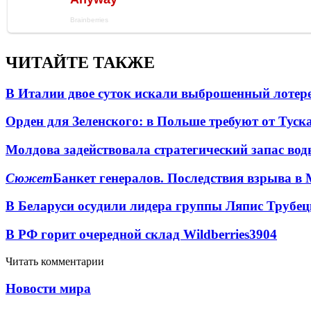
ЧИТАЙТЕ ТАКЖЕ
В Италии двое суток искали выброшенный лоте
Орден для Зеленского: в Польше требуют от Туск
Молдова задействовала стратегический запас вод
Сюжет
Банкет генералов. Последствия взрыва в 
В Беларуси осудили лидера группы Ляпис Трубе
В РФ горит очередной склад Wildberries
3904
Читать комментарии
Новости мира