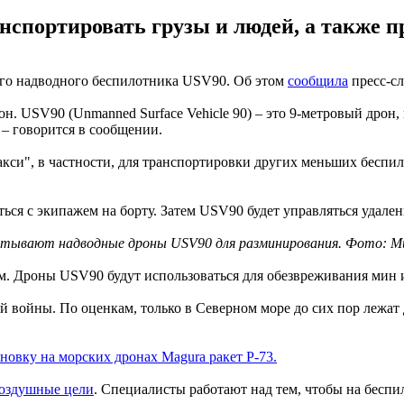
спортировать грузы и людей, а также пр
го надводного беспилотника USV90. Об этом
сообщила
пресс-сл
. USV90 (Unmanned Surface Vehicle 90) – это 9-метровый дрон,
 – говорится в сообщении.
такси", в частности, для транспортировки других меньших беспи
ться с экипажем на борту. Затем USV90 будет управляться удале
тывают надводные дроны USV90 для разминирования. Фото: М
ом. Дроны USV90 будут использоваться для обезвреживания мин 
 войны. По оценкам, только в Северном море до сих пор лежат 
ановку на морских дронах Magura ракет Р-73.
воздушные цели
. Специалисты работают над тем, чтобы на бесп