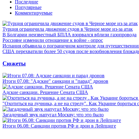
Последние
Популярные
Комментируемые
Турция ограничила движение судов в Черное море из-за атак
В Болгарии неизвестный БПЛА взорвался вблизи газопровода
Россияне изменили отношение к войне - опрос
Испания объявила о пограничном контроле для путешественни
США перехватили более 50 судов после возобновления блокад
Сюжеты
Итоги 07.08: "Адские" санкции и "парад" дронов
Адские санкции. Решение Сената США
"Охотиться на лучника, а не на стрелу". Как Украине бороться 
Загадочный звук напугал Москву: что это было
Итоги 06.08: Санкции против РФ и дрон в Лейпциге