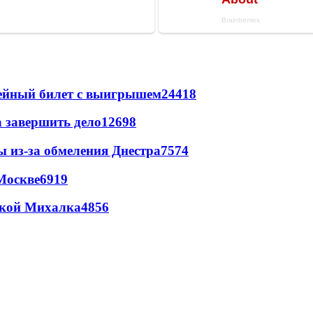
рейный билет с выигрышем
24418
а завершить дело
12698
ы из-за обмеления Днестра
7574
Москве
6919
цкой Михалка
4856