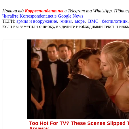
Новини від
Корреспондент.net
в Telegram та WhatsApp. Підпис
Читайте Korrespondent.net в Google News
ТЕГИ:
армия и вооружение
,
мины
,
море
,
ВМС
,
беспилотник
Если вы заметили ошибку, выделите необходимый текст и нажми