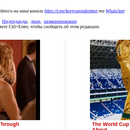
уйтесь на наші канали
https://t.me/korrespondentnet
та
WhatsApp
,
Нидерданды
,
дрон
,
разминирование
те Ctrl+Enter, чтобы сообщить об этом редакции.