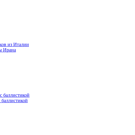
ков из Италии
ы Ирана
с баллистикой