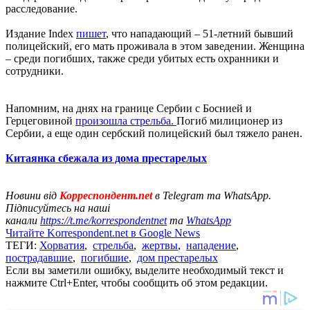
расследование.
Издание Index
пишет
, что нападающий – 51-летний бывший
полицейский, его мать проживала в этом заведении. Женщина
– среди погибших, также среди убитых есть охранники и
сотрудники.
Напомним, на днях на границе Сербии с Боснией и
Герцеговиной
произошла стрельба.
Погиб милиционер из
Сербии, а еще один сербский полицейский был тяжело ранен.
Китаянка сбежала из дома престарелых
Новини від
Корреспондент.net
в Telegram та WhatsApp.
Підписуйтесь на наші
канали
https://t.me/korrespondentnet
та
WhatsApp
Читайте Korrespondent.net в Google News
ТЕГИ:
Хорватия
,
стрельба
,
жертвы
,
нападение
,
пострадавшие
,
погибшие
,
дом престарелых
Если вы заметили ошибку, выделите необходимый текст и
нажмите Ctrl+Enter, чтобы сообщить об этом редакции.