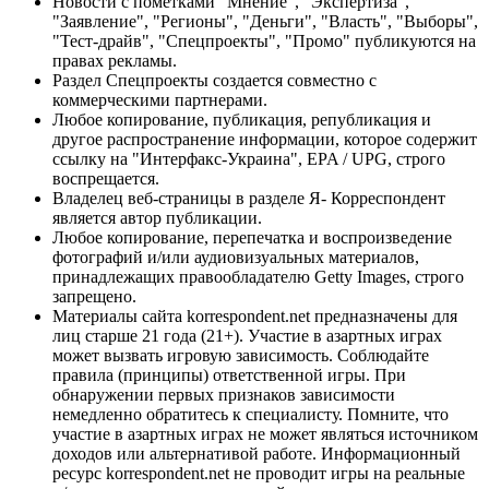
Новости с пометками "Мнение", "Экспертиза",
"Заявление", "Регионы", "Деньги", "Власть", "Выборы",
"Тест-драйв", "Спецпроекты", "Промо" публикуются на
правах рекламы.
Раздел Спецпроекты создается совместно с
коммерческими партнерами.
Любое копирование, публикация, републикация и
другое распространение информации, которое содержит
ссылку на "Интерфакс-Украина", EPA / UPG, строго
воспрещается.
Владелец веб-страницы в разделе Я- Корреспондент
является автор публикации.
Любое копирование, перепечатка и воспроизведение
фотографий и/или аудиовизуальных материалов,
принадлежащих правообладателю Getty Images, строго
запрещено.
Материалы сайта korrespondent.net предназначены для
лиц старше 21 года (21+). Участие в азартных играх
может вызвать игровую зависимость. Соблюдайте
правила (принципы) ответственной игры. При
обнаружении первых признаков зависимости
немедленно обратитесь к специалисту. Помните, что
участие в азартных играх не может являться источником
доходов или альтернативой работе. Информационный
ресурс korrespondent.net не проводит игры на реальные