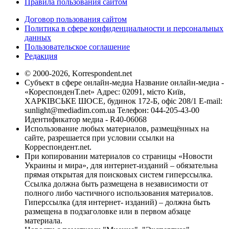
Правила пользования сайтом
Договор пользования сайтом
Политика в сфере конфиденциальности и персональных
данных
Пользовательское соглашение
Редакция
© 2000-2026, Korrespondent.net
Субъект в сфере онлайн-медиа Название онлайн-медиа -
«КореспонденТ.net» Адрес: 02091, місто Київ,
ХАРКІВСЬКЕ ШОСЕ, будинок 172-Б, офіс 208/1 E-mail:
sunlight@mediadim.com.ua
Телефон: 044-205-43-00
Идентификатор медиа - R40-06068
Использование любых материалов, размещённых на
сайте, разрешается при условии ссылки на
Корреспондент.net.
При копировании материалов со страницы «Новости
Украины и мира», для интернет-изданий – обязательна
прямая открытая для поисковых систем гиперссылка.
Ссылка должна быть размещена в независимости от
полного либо частичного использования материалов.
Гиперссылка (для интернет- изданий) – должна быть
размещена в подзаголовке или в первом абзаце
материала.