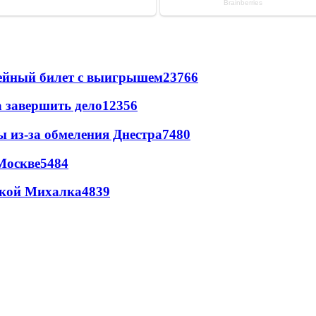
рейный билет с выигрышем
23766
а завершить дело
12356
ы из-за обмеления Днестра
7480
Москве
5484
цкой Михалка
4839