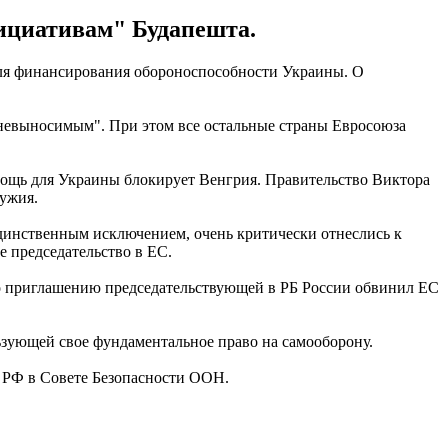
ициативам" Будапешта.
для финансирования обороноспособности Украины. О
 невыносимым". При этом все остальные страны Евросоюза
омощь для Украины блокирует Венгрия. Правительство Виктора
ружия.
единственным исключением, очень критически отнеслись к
 председательство в ЕС.
по приглашению председательствующей в РБ России обвинил ЕС
ьзующей свое фундаментальное право на самооборону.
м РФ в Совете Безопасности ООН.