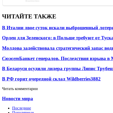
ЧИТАЙТЕ ТАКЖЕ
В Италии двое суток искали выброшенный лоте
Орден для Зеленского: в Польше требуют от Туск
Молдова задействовала стратегический запас вод
Сюжет
Банкет генералов. Последствия взрыва в 
В Беларуси осудили лидера группы Ляпис Трубе
В РФ горит очередной склад Wildberries
3882
Читать комментарии
Новости мира
Последние
Популярные