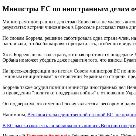
Министры ЕС по иностранным делам оч
Министрам иностранных дел стран Евросоюза не удалось дого
результатах встречи чиновников в Брюсселе рассказал глава д
По словам Борреля, решение саботировала одна страна-член, 
настаивали, чтобы блокировка прекратилась, особенно ввиду т
Хотя Боррель не назвал страну, которая противится поддержке
Орбана не может убедить даже гарантия того, что взносы Буд
На пресс-конференции по итогам Совета министров ЕС по инос
"мирным инициативам" в отношении Украины со стороны предс
Боррель также осудил позиции министра иностранных дел Вен
в проведении "политики поддержки войны" в отношении Укр
Он подчеркнул, что именно Россия является агрессором в нар
Напомним,
Венгрия стала единственной страной ЕС, не подп
В ЕС рассказали, есть ли возможность лишить Венгрию предсе
Новини від
Корреспондент.net
в Telegram та WhatsApp. Підпис