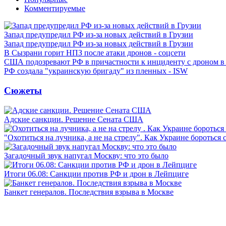
Комментируемые
Запад предупредил РФ из-за новых действий в Грузии
Запад предупредил РФ из-за новых действий в Грузии
В Сызрани горит НПЗ после атаки дронов - соцсети
США подозревают РФ в причастности к инциденту с дроном в
РФ создала "украинскую бригаду" из пленных - ISW
Сюжеты
Адские санкции. Решение Сената США
"Охотиться на лучника, а не на стрелу". Как Украине бороться 
Загадочный звук напугал Москву: что это было
Итоги 06.08: Санкции против РФ и дрон в Лейпциге
Банкет генералов. Последствия взрыва в Москве