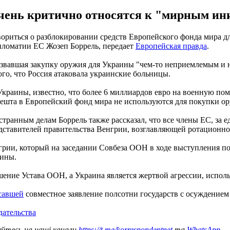
ень критично относятся к "мирным ин
вориться о разблокировании средств Европейского фонда мира 
ипломатии ЕС Жозеп Боррель, передает
Европейская правда
.
назвавшая закупку оружия для Украины "чем-то неприемлемым и
ого, что Россия атаковала украинские больницы.
 Украины, известно, что более 6 миллиардов евро на военную п
апешта в Европейский фонд мира не используются для покупки о
транным делам Боррель также рассказал, что все члены ЕС, за 
тавителей правительства Венгрии, возглавляющей ротационное
грии, который на заседании Совбеза ООН в ходе выступления 
аины.
ушение Устава ООН, а Украина является жертвой агрессии, испол
исавшей
совместное заявление полсотни государств с осуждение
дательства
уйтесь на наші канали
https://t.me/korrespondentnet
та
WhatsApp