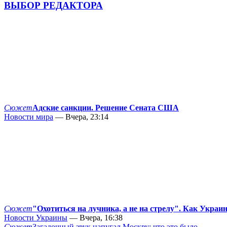
ВЫБОР РЕДАКТОРА
Сюжет
Адские санкции. Решение Сената США
Новости мира
— Вчера, 23:14
Сюжет
"Охотиться на лучника, а не на стрелу". Как Украи
Новости Украины
— Вчера, 16:38
Сюжет
Загадочный звук напугал Москву: что это было