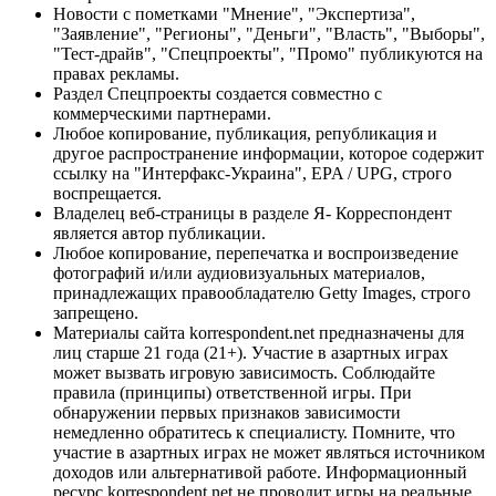
Новости с пометками "Мнение", "Экспертиза",
"Заявление", "Регионы", "Деньги", "Власть", "Выборы",
"Тест-драйв", "Спецпроекты", "Промо" публикуются на
правах рекламы.
Раздел Спецпроекты создается совместно с
коммерческими партнерами.
Любое копирование, публикация, републикация и
другое распространение информации, которое содержит
ссылку на "Интерфакс-Украина", EPA / UPG, строго
воспрещается.
Владелец веб-страницы в разделе Я- Корреспондент
является автор публикации.
Любое копирование, перепечатка и воспроизведение
фотографий и/или аудиовизуальных материалов,
принадлежащих правообладателю Getty Images, строго
запрещено.
Материалы сайта korrespondent.net предназначены для
лиц старше 21 года (21+). Участие в азартных играх
может вызвать игровую зависимость. Соблюдайте
правила (принципы) ответственной игры. При
обнаружении первых признаков зависимости
немедленно обратитесь к специалисту. Помните, что
участие в азартных играх не может являться источником
доходов или альтернативой работе. Информационный
ресурс korrespondent.net не проводит игры на реальные