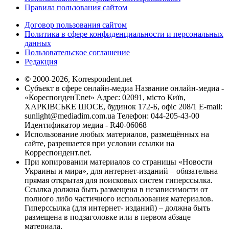
Правила пользования сайтом
Договор пользования сайтом
Политика в сфере конфиденциальности и персональных
данных
Пользовательское соглашение
Редакция
© 2000-2026, Korrespondent.net
Субъект в сфере онлайн-медиа Название онлайн-медиа -
«КореспонденТ.net» Адрес: 02091, місто Київ,
ХАРКІВСЬКЕ ШОСЕ, будинок 172-Б, офіс 208/1 E-mail:
sunlight@mediadim.com.ua
Телефон: 044-205-43-00
Идентификатор медиа - R40-06068
Использование любых материалов, размещённых на
сайте, разрешается при условии ссылки на
Корреспондент.net.
При копировании материалов со страницы «Новости
Украины и мира», для интернет-изданий – обязательна
прямая открытая для поисковых систем гиперссылка.
Ссылка должна быть размещена в независимости от
полного либо частичного использования материалов.
Гиперссылка (для интернет- изданий) – должна быть
размещена в подзаголовке или в первом абзаце
материала.