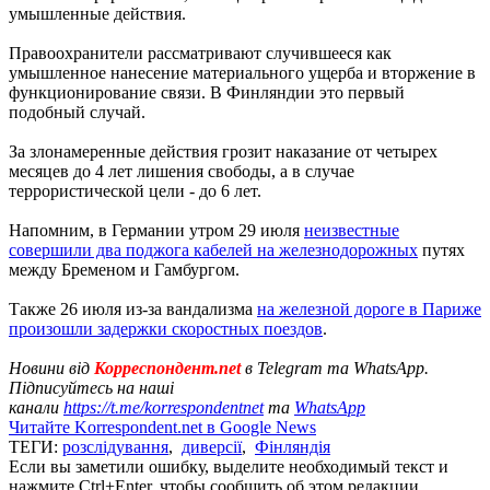
умышленные действия.
Правоохранители рассматривают случившееся как
умышленное нанесение материального ущерба и вторжение в
функционирование связи. В Финляндии это первый
подобный случай.
За злонамеренные действия грозит наказание от четырех
месяцев до 4 лет лишения свободы, а в случае
террористической цели - до 6 лет.
Напомним, в Германии утром 29 июля
неизвестные
совершили два поджога кабелей на железнодорожных
путях
между Бременом и Гамбургом.
Также 26 июля из-за вандализма
на железной дороге в Париже
произошли задержки скоростных поездов
.
Новини від
Корреспондент.net
в Telegram та WhatsApp.
Підписуйтесь на наші
канали
https://t.me/korrespondentnet
та
WhatsApp
Читайте Korrespondent.net в Google News
ТЕГИ:
розслідування
,
диверсії
,
Фінляндія
Если вы заметили ошибку, выделите необходимый текст и
нажмите Ctrl+Enter, чтобы сообщить об этом редакции.