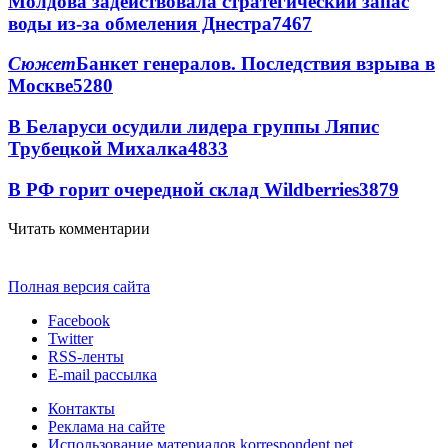
Молдова задействовала стратегический запас
воды из-за обмеления Днестра
7467
Сюжет
Банкет генералов. Последствия взрыва в
Москве
5280
В Беларуси осудили лидера группы Ляпис
Трубецкой Михалка
4833
В РФ горит очередной склад Wildberries
3879
Читать комментарии
Полная версия сайта
Facebook
Twitter
RSS-ленты
E-mail рассылка
Контакты
Реклама на сайте
Использование материалов korrespondent.net