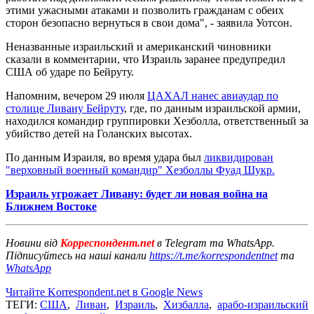
этими ужасными атаками и позволить гражданам с обеих
сторон безопасно вернуться в свои дома", - заявила Уотсон.
Неназванные израильский и американский чиновники
сказали в комментарии, что Израиль заранее предупредил
США об ударе по Бейруту.
Напомним, вечером 29 июля
ЦАХАЛ нанес авиаудар по
столице Ливану Бейруту
, где, по данным израильской армии,
находился командир группировки Хезболла, ответственный за
убийство детей на Голанских высотах.
По данным Израиля, во время удара был
ликвидирован
"верховный военный командир" Хезболлы Фуад Шукр.
Израиль угрожает Ливану: будет ли новая война на
Ближнем Востоке
Новини від
Корреспондент.net
в Telegram та WhatsApp.
Підписуйтесь на наші канали
https://t.me/korrespondentnet
та
WhatsApp
Читайте Korrespondent.net в Google News
ТЕГИ:
США
,
Ливан
,
Израиль
,
Хизбалла
,
арабо-израильский