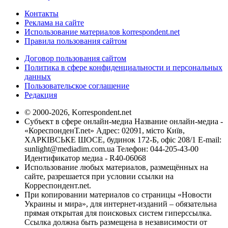
Контакты
Реклама на сайте
Использование материалов korrespondent.net
Правила пользования сайтом
Договор пользования сайтом
Политика в сфере конфиденциальности и персональных
данных
Пользовательское соглашение
Редакция
© 2000-2026, Korrespondent.net
Субъект в сфере онлайн-медиа Название онлайн-медиа -
«КореспонденТ.net» Адрес: 02091, місто Київ,
ХАРКІВСЬКЕ ШОСЕ, будинок 172-Б, офіс 208/1 E-mail:
sunlight@mediadim.com.ua
Телефон: 044-205-43-00
Идентификатор медиа - R40-06068
Использование любых материалов, размещённых на
сайте, разрешается при условии ссылки на
Корреспондент.net.
При копировании материалов со страницы «Новости
Украины и мира», для интернет-изданий – обязательна
прямая открытая для поисковых систем гиперссылка.
Ссылка должна быть размещена в независимости от