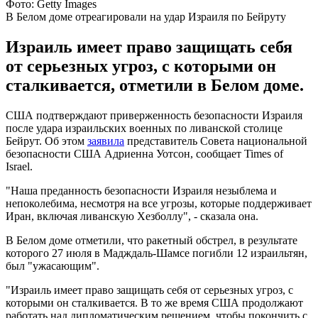
Фото: Getty Images
В Белом доме отреагировали на удар Израиля по Бейруту
Израиль имеет право защищать себя
от серьезных угроз, с которыми он
сталкивается, отметили в Белом доме.
США подтверждают приверженность безопасности Израиля
после удара израильских военных по ливанской столице
Бейрут. Об этом
заявила
представитель Совета национальной
безопасности США Адриенна Уотсон, сообщает Times of
Israel.
"Наша преданность безопасности Израиля незыблема и
непоколебима, несмотря на все угрозы, которые поддерживает
Иран, включая ливанскую Хезболлу", - сказала она.
В Белом доме отметили, что ракетный обстрел, в результате
которого 27 июля в Мадждаль-Шамсе погибли 12 израильтян,
был "ужасающим".
"Израиль имеет право защищать себя от серьезных угроз, с
которыми он сталкивается. В то же время США продолжают
работать над дипломатическим решением, чтобы покончить с