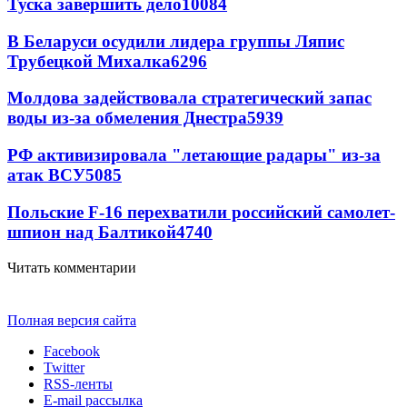
Туска завершить дело
10084
В Беларуси осудили лидера группы Ляпис
Трубецкой Михалка
6296
Молдова задействовала стратегический запас
воды из-за обмеления Днестра
5939
РФ активизировала "летающие радары" из-за
атак ВСУ
5085
Польские F-16 перехватили российский самолет-
шпион над Балтикой
4740
Читать комментарии
Полная версия сайта
Facebook
Twitter
RSS-ленты
E-mail рассылка