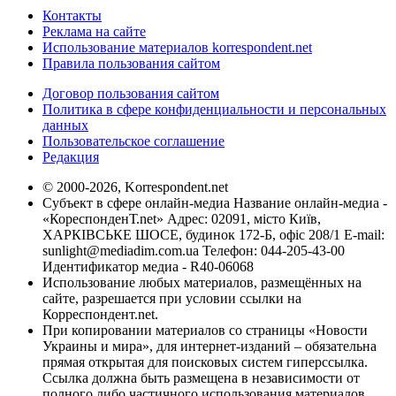
Контакты
Реклама на сайте
Использование материалов korrespondent.net
Правила пользования сайтом
Договор пользования сайтом
Политика в сфере конфиденциальности и персональных
данных
Пользовательское соглашение
Редакция
© 2000-2026, Korrespondent.net
Субъект в сфере онлайн-медиа Название онлайн-медиа -
«КореспонденТ.net» Адрес: 02091, місто Київ,
ХАРКІВСЬКЕ ШОСЕ, будинок 172-Б, офіс 208/1 E-mail:
sunlight@mediadim.com.ua
Телефон: 044-205-43-00
Идентификатор медиа - R40-06068
Использование любых материалов, размещённых на
сайте, разрешается при условии ссылки на
Корреспондент.net.
При копировании материалов со страницы «Новости
Украины и мира», для интернет-изданий – обязательна
прямая открытая для поисковых систем гиперссылка.
Ссылка должна быть размещена в независимости от
полного либо частичного использования материалов.