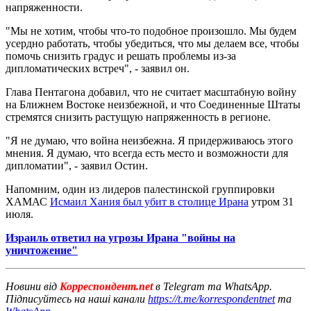
напряженности.
"Мы не хотим, чтобы что-то подобное произошло. Мы будем
усердно работать, чтобы убедиться, что мы делаем все, чтобы
помочь снизить градус и решать проблемы из-за
дипломатических встреч", - заявил он.
Глава Пентагона добавил, что не считает масштабную войну
на Ближнем Востоке неизбежной, и что Соединенные Штаты
стремятся снизить растущую напряженность в регионе.
"Я не думаю, что война неизбежна. Я придерживаюсь этого
мнения. Я думаю, что всегда есть место и возможности для
дипломатии", - заявил Остин.
Напомним, один из лидеров палестинской группировки
ХАМАС
Исмаил Хания был убит в столице Ирана
утром 31
июля.
Израиль ответил на угрозы Ирана "войны на
уничтожение"
Новини від
Корреспондент.net
в Telegram та WhatsApp.
Підписуйтесь на наші канали
https://t.me/korrespondentnet
та