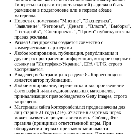
Гиперссылка (для интернет- изданий) – должна быть
размещена в подзаголовке или в первом абзаце
материала.
Новости с пометками "Мнение", "Экспертиза",
"Заявление", "Регионы", "Деньги", "Власть", "Выборы",
"Тест-драйв", "Спецпроекты", "Промо" публикуются на
правах рекламы.
Раздел Спецпроекты создается совместно с
коммерческими партнерами.
Любое копирование, публикация, републикация и
другое распространение информации, которое содержит
ссылку на "Интерфакс-Украина", EPA / UPG, строго
воспрещается.
Владелец веб-страницы в разделе Я- Корреспондент
является автор публикации.
Любое копирование, перепечатка и воспроизведение
фотографий и/или аудиовизуальных материалов,
принадлежащих правообладателю Getty Images, строго
запрещено.
Материалы сайта korrespondent.net предназначены для
лиц старше 21 года (21+). Участие в азартных играх
может вызвать игровую зависимость. Соблюдайте
правила (принципы) ответственной игры. При
обнаружении первых признаков зависимости
немедленно обратитесь к специалисту. Помните, что