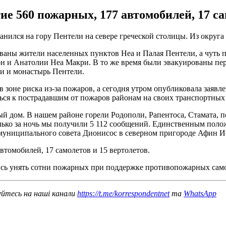
 560 пожарных, 177 автомобилей, 17 сам
ранился на гору Пентели на севере греческой столицы. Из округ
рованы жители населенных пунктов Неа и Палая Пентели, а чуть 
н и Анатолии Неа Макри. В то же время были эвакуированы пер
ии и монастырь Пентели.
 зоне риска из-за пожаров, а сегодня утром опубликовала заявл
ься к пострадавшим от пожаров районам на своих транспортных 
й дом. В нашем районе горели Родополи, Рапентоса, Стамата, по
олько за ночь мы получили 5 112 сообщений. Единственным поло
а муниципального совета Дионисос в северном пригороде Афин 
томобилей, 17 самолетов и 15 вертолетов.
ись унять сотни пожарных при поддержке противопожарных сам
уйтесь на наші канали
https://t.me/korrespondentnet
та
WhatsApp