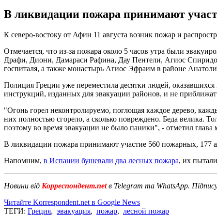
В ликвидации пожара принимают участие
К северо-востоку от Афин 11 августа возник пожар и распрост
Отмечается, что из-за пожара около 5 часов утра были эвакуи
Драфи, Диони, Дамараси Рафина, Дау Пентели, Агиос Спиридо
госпиталя, а также монастырь Агиос Эфраим в районе Анатол
Полиция Греции уже переместила десятки людей, оказавшихся в
инструкций, изданных для эвакуации районов, и не приближат
"Огонь горел неконтролируемо, поглощая каждое дерево, кажды
них полностью сгорело, а сколько повреждено. Беда велика. Т
поэтому во время эвакуации не было паники", - отметил глав
В ликвидации пожара принимают участие 560 пожарных, 177 ав
Напомним,
в Испании бушевали два лесных пожара
, их пытал
Новини від
Корреспондент.net
в Telegram та WhatsApp. Підпис
Читайте Korrespondent.net в Google News
ТЕГИ:
Греция
,
эвакуация
,
пожар
,
лесной пожар