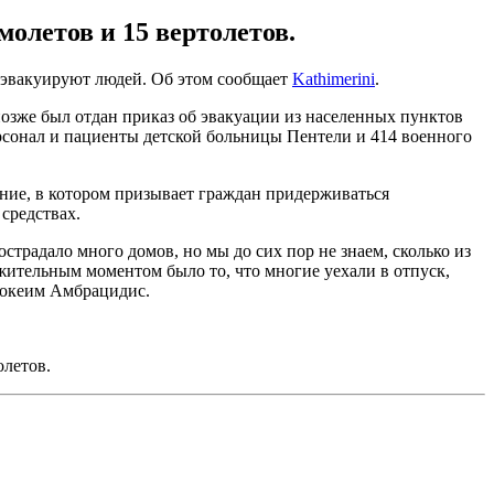
олетов и 15 вертолетов.
а эвакуируют людей. Об этом сообщает
Kathimerini
.
позже был отдан приказ об эвакуации из населенных пунктов
сонал и пациенты детской больницы Пентели и 414 военного
ение, в котором призывает граждан придерживаться
средствах.
страдало много домов, но мы до сих пор не знаем, сколько из
жительным моментом было то, что многие уехали в отпуск,
Иокеим Амбрацидис.
олетов.