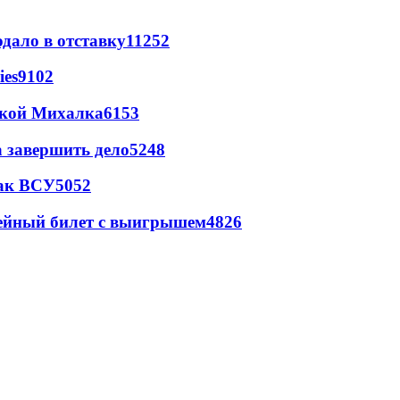
дало в отставку
11252
ies
9102
цкой Михалка
6153
а завершить дело
5248
так ВСУ
5052
рейный билет с выигрышем
4826