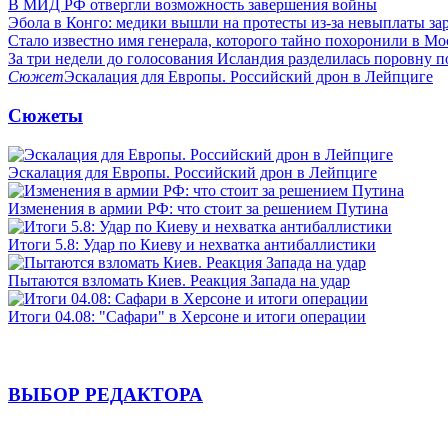
В МИД РФ отвергли возможность завершения войны
Эбола в Конго: медики вышли на протесты из-за невыплаты за
Стало известно имя генерала, которого тайно похоронили в Мо
За три недели до голосования Исландия разделилась поровну 
Сюжет
Эскалация для Европы. Российский дрон в Лейпциге
Сюжеты
Эскалация для Европы. Российский дрон в Лейпциге
Изменения в армии РФ: что стоит за решением Путина
Итоги 5.8: Удар по Киеву и нехватка антибаллистики
Пытаются взломать Киев. Реакция Запада на удар
Итоги 04.08: "Сафари" в Херсоне и итоги операции
ВЫБОР РЕДАКТОРА