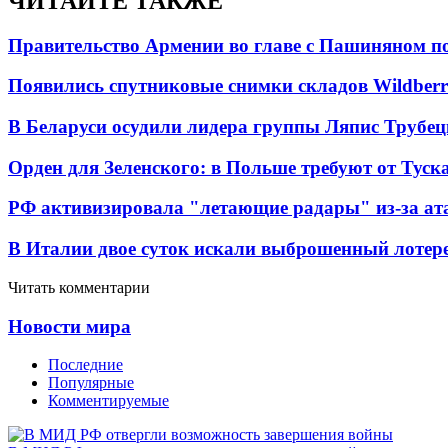
ЧИТАЙТЕ ТАКЖЕ
Правительство Армении во главе с Пашиняном по
Появились спутниковые снимки складов Wildberr
В Беларуси осудили лидера группы Ляпис Трубе
Орден для Зеленского: в Польше требуют от Туск
РФ активизировала "летающие радары" из-за а
В Италии двое суток искали выброшенный лоте
Читать комментарии
Новости мира
Последние
Популярные
Комментируемые