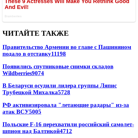
ЧИТАЙТЕ ТАКЖЕ
Правительство Армении во главе с Пашиняном
подало в отставку
11198
Появились спутниковые снимки складов
Wildberries
9074
В Беларуси осудили лидера группы Ляпис
Трубецкой Михалка
5728
РФ активизировала "летающие радары" из-за
атак ВСУ
5005
Польские F-16 перехватили российский самолет-
шпион над Балтикой
4712