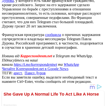
Дурова
, у которого есть также французское гражданство,
кроме российского. Запрос на его задержание сделало
Управление по борьбе с преступлениями в отношении
несовершеннолетних, то есть силовики, которые расследуют
преступления, совершенные педофилами. Во Франции
считают, что для них Telegram стал большой площадкой.
Дурову грозит 20 лет заключения.
Французская прокуратура
сообщила
о причинах задержания
соучредителя и владельца мессенджера Telegram Павла
Дурова. Российский программист, в частности, подозревается
в соучастии в хранении детской порнографии.
Новини від
Корреспондент.net
в Telegram та WhatsApp.
Підписуйтесь на наші
канали
https://t.me/korrespondentnet
та
WhatsApp
Читайте Korrespondent.net в Google News
ТЕГИ:
арест
,
Павел Дуров
Если вы заметили ошибку, выделите необходимый текст и
нажмите Ctrl+Enter, чтобы сообщить об этом редакции.