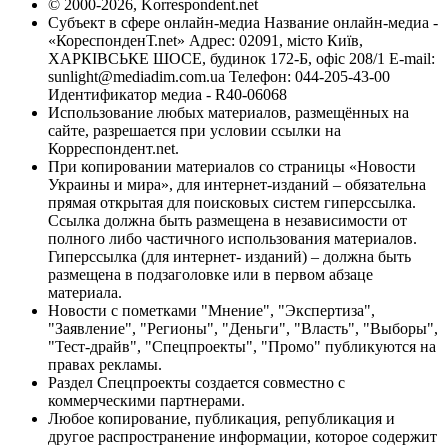
© 2000-2026, Korrespondent.net
Субъект в сфере онлайн-медиа Название онлайн-медиа -
«КореспонденТ.net» Адрес: 02091, місто Київ,
ХАРКІВСЬКЕ ШОСЕ, будинок 172-Б, офіс 208/1 E-mail:
sunlight@mediadim.com.ua
Телефон: 044-205-43-00
Идентификатор медиа - R40-06068
Использование любых материалов, размещённых на
сайте, разрешается при условии ссылки на
Корреспондент.net.
При копировании материалов со страницы «Новости
Украины и мира», для интернет-изданий – обязательна
прямая открытая для поисковых систем гиперссылка.
Ссылка должна быть размещена в независимости от
полного либо частичного использования материалов.
Гиперссылка (для интернет- изданий) – должна быть
размещена в подзаголовке или в первом абзаце
материала.
Новости с пометками "Мнение", "Экспертиза",
"Заявление", "Регионы", "Деньги", "Власть", "Выборы",
"Тест-драйв", "Спецпроекты", "Промо" публикуются на
правах рекламы.
Раздел Спецпроекты создается совместно с
коммерческими партнерами.
Любое копирование, публикация, републикация и
другое распространение информации, которое содержит